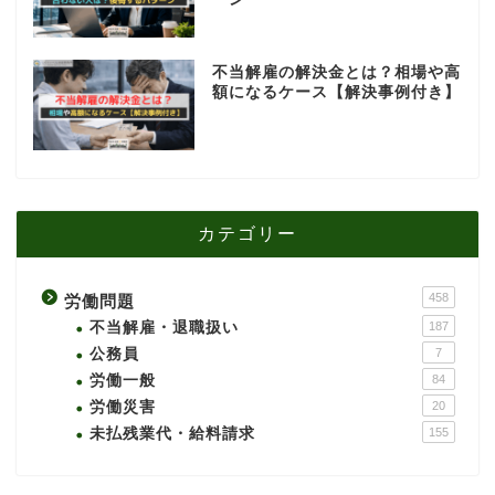
不当解雇の解決金とは？相場や高
額になるケース【解決事例付き】
カテゴリー
458
労働問題
不当解雇・退職扱い
187
公務員
7
労働一般
84
労働災害
20
未払残業代・給料請求
155