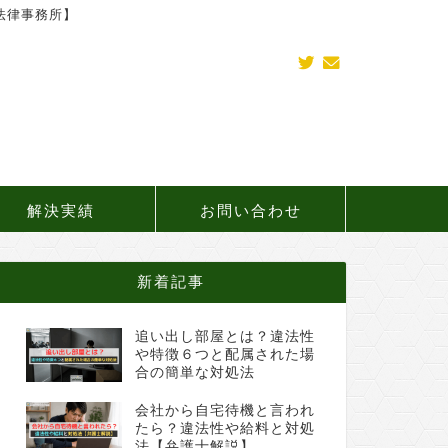
法律事務所】
解決実績
お問い合わせ
新着記事
追い出し部屋とは？違法性
や特徴６つと配属された場
合の簡単な対処法
会社から自宅待機と言われ
たら？違法性や給料と対処
法【弁護士解説】