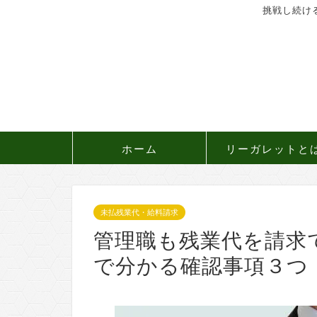
挑戦し続け
ホーム
リーガレットと
未払残業代・給料請求
管理職も残業代を請求
で分かる確認事項３つ