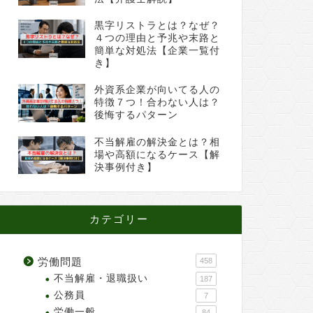
黒字リストラとは？なぜ？
４つの理由と予兆や末路と
簡単な対処法【企業一覧付
き】
外資系企業が向いてる人の
特徴７つ！合わない人は？
後悔するパターン
不当解雇の解決金とは？相
場や高額になるケース【解
決事例付き】
カテゴリー
労働問題
458
不当解雇・退職扱い
187
公務員
7
労働一般
84