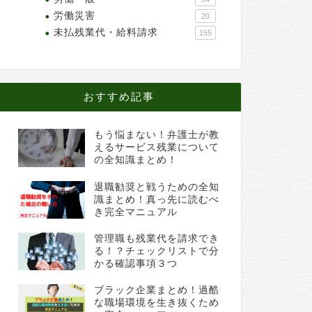
労働災害
20
未払残業代・給料請求
155
おすすめ記事
もう悩まない！弁護士が教
えるサービス残業について
の全知識まとめ！
退職勧奨と戦うための全知
識まとめ！真っ先に読むべ
き完全マニュアル
管理職も残業代を請求でき
る！？チェックリストで分
かる確認事項３つ
ブラック企業まとめ！過酷
な職場環境を生き抜くため