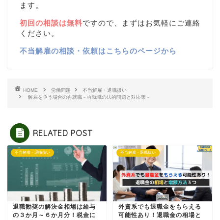
ます。
初回の相談は無料
ですので、まずはお気軽にご連絡
ください。
不当解雇の相談・依頼はこちらのページから
HOME
労働問題
不当解雇・退職扱い
解雇を争う場合の再就職－再就職の法的問題と対応策－
RELATED POST
不当解雇・退職扱い
不当解雇・退職扱い
退職勧奨の解決金相場は給与
外資系でも退職金をもらえる
の３か月～６か月分！税金に
可能性あり！退職金の相場と