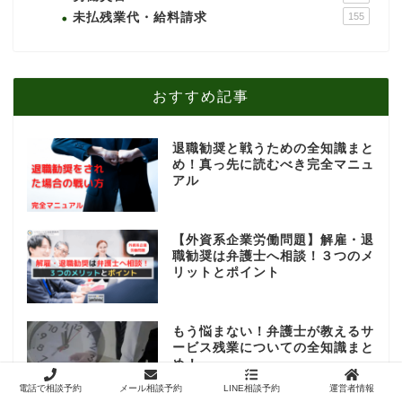
未払残業代・給料請求
155
おすすめ記事
退職勧奨と戦うための全知識まと
め！真っ先に読むべき完全マニュ
アル
【外資系企業労働問題】解雇・退
職勧奨は弁護士へ相談！３つのメ
リットとポイント
もう悩まない！弁護士が教えるサ
ービス残業についての全知識まと
め！
電話で相談予約
メール相談予約
LINE相談予約
運営者情報