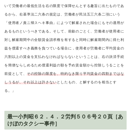
いて労働者の最低生活を右の限度で保障せんとする趣旨に出たものであ
るから、右基準法二六条の規定は、労働者が民法五三六条二項にいう
「使用者ノ責ニ帰スヘキ事由」によつて解雇された場合にもその適用が
あるものというべきである。そして、前叙のごとく、労働者が使用者に
対し解雇期間中の全額賃金請求権を有すると同時に解雇期間内に得た利
益を償還すべき義務を負つている場合に，使用者が労働者に平均賃金の
六割以上の賃金を支払わなければならないということは、右の決済手続
を簡便ならしめるため償還利益の額を予め賃金額から控除しうることを
前提として、
その控除の限度を、特約なき限り平均賃金の四割まではな
しうるが、それ以上は許さない
としたもの、と解するのを相当とす
る。」
最一小判昭６２．４．２労判５０６号２０頁［あ
けぼのタクシー事件］