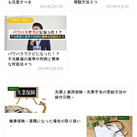
も注意すべき
増額方法３つ
2021年2月21日
2021年12月7日
不当解雇・退職扱い
パワハラでクビになった！？
不当解雇の基準や判例と簡単
な対処法４つ
2024年12月14日
失業と雇用保険－失業手当の受給方法や
給付日数－
健康保険－退職になった場合の取り扱い
－