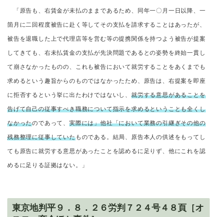
「原告も、右賃金が未払のままであるため、同年一〇月一日以降、一
箇月に二回程度被告に赴く等してその支払を請求することはあったが、
被告を退職した上で代理店等を営む等の提携関係を持つよう被告が提案
してきても、右未払賃金の支払が先決問題であるとの姿勢を終始一貫し
て崩さなかったものの、これも被告において就労することをあくまでも
求めるという趣旨からのものではなかったため、原告は、右提案を即座
に拒否するという挙に出たわけではないし、
就労する意思があることを
告げて自己の従事すべき職務について指示を求めるということも全くし
なかった
のであって、
実際には」他社「
において業務の引継ぎその他の
残務整理に従事していた
ものである。結局、原告本人の供述をもってし
ても原告に就労する意思があったことを認めるに足りず、他にこれを認
めるに足りる証拠はない。」
東京地判平９．８．２６労判７２４号４８頁［オ