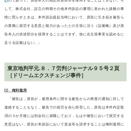
い
のであって、原告本人の前記供述部分を採用することはできない。そ
して、株式会社…設立の時期その他本件訴訟の審理に表われた諸般の事
情に照らすときは、本件訴訟提起当時において、原告に引き続き被告ら
の業務に就労する意思と能力があったとの主張に沿う（証拠略）及び原
告本人の供述部分を採用することはできず、他に右主張事実を認めるに
足りる証拠はない。」
東京地判平元.８．７労判ジャーナル９５号２頁
［ドリームエクスチェンジ事件］
⑴ 権利濫用
「被告は，原告が，雇用条件に関する被告からの再度の通知に対して
連絡することもなく，被告での就労を自ら拒否した，原告は本件内定取
消の３か月後には別会社に就職しており，もはや被告において就労する
意思はない，原告が本訴訟において賃金等を請求することは権利濫用に