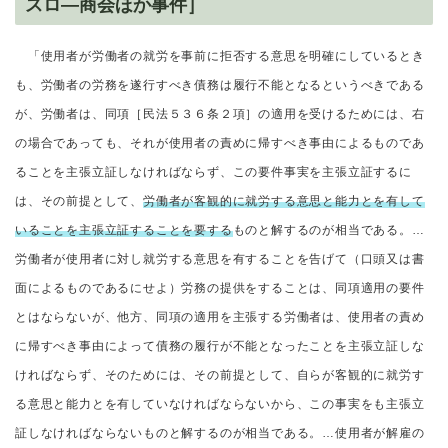
スロ―商会ほか事件］
「使用者が労働者の就労を事前に拒否する意思を明確にしているとき
も、労働者の労務を遂行すべき債務は履行不能となるというべきである
が、労働者は、同項［民法５３６条２項］の適用を受けるためには、右
の場合であっても、それが使用者の責めに帰すべき事由によるものであ
ることを主張立証しなければならず、この要件事実を主張立証するに
は、その前提として、
労働者が客観的に就労する意思と能力とを有して
いることを主張立証することを要する
ものと解するのが相当である。…
労働者が使用者に対し就労する意思を有することを告げて（口頭又は書
面によるものであるにせよ）労務の提供をすることは、同項適用の要件
とはならないが、他方、同項の適用を主張する労働者は、使用者の責め
に帰すべき事由によって債務の履行が不能となったことを主張立証しな
ければならず、そのためには、その前提として、自らが客観的に就労す
る意思と能力とを有していなければならないから、この事実をも主張立
証しなければならないものと解するのが相当である。…使用者が解雇の