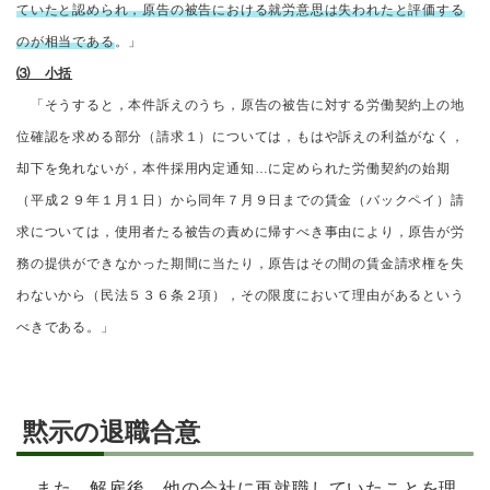
ていたと認められ，原告の被告における就労意思は失われたと評価する
のが相当である
。」
⑶ 小括
「そうすると，本件訴えのうち，原告の被告に対する労働契約上の地
位確認を求める部分（請求１）については，もはや訴えの利益がなく，
却下を免れないが，本件採用内定通知…に定められた労働契約の始期
（平成２９年１月１日）から同年７月９日までの賃金（バックペイ）請
求については，使用者たる被告の責めに帰すべき事由により，原告が労
務の提供ができなかった期間に当たり，原告はその間の賃金請求権を失
わないから（民法５３６条２項），その限度において理由があるという
べきである。」
黙示の退職合意
また、解雇後、他の会社に再就職していたことを理