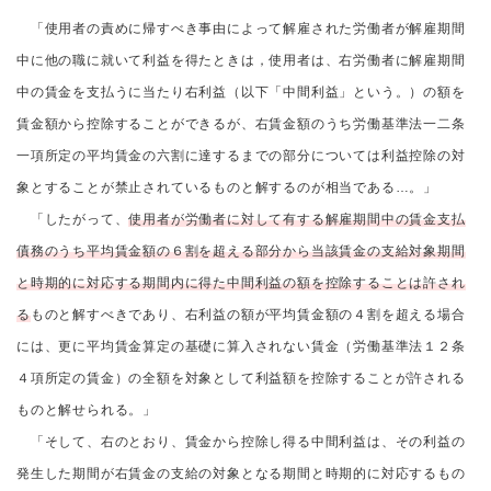
「使用者の責めに帰すべき事由によって解雇された労働者が解雇期間
中に他の職に就いて利益を得たときは，使用者は、右労働者に解雇期間
中の賃金を支払うに当たり右利益（以下「中間利益」という。）の額を
賃金額から控除することができるが、右賃金額のうち労働基準法一二条
一項所定の平均賃金の六割に達するまでの部分については利益控除の対
象とすることが禁止されているものと解するのが相当である…。」
「したがって、
使用者が労働者に対して有する解雇期間中の賃金支払
債務のうち平均賃金額の６割を超える部分から当該賃金の支給対象期間
と時期的に対応する期間内に得た中間利益の額を控除することは許され
る
ものと解すべきであり、右利益の額が平均賃金額の４割を超える場合
には、更に平均賃金算定の基礎に算入されない賃金（労働基準法１２条
４項所定の賃金）の全額を対象として利益額を控除することが許される
ものと解せられる。」
「そして、右のとおり、賃金から控除し得る中間利益は、その利益の
発生した期間が右賃金の支給の対象となる期間と時期的に対応するもの