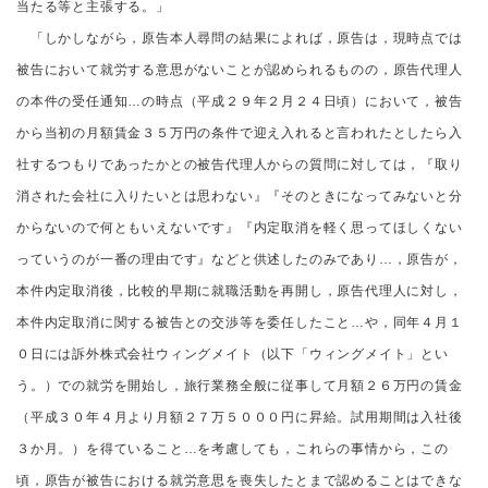
当たる等と主張する。」
「しかしながら，原告本人尋問の結果によれば，原告は，現時点では
被告において就労する意思がないことが認められるものの，原告代理人
の本件の受任通知…の時点（平成２９年２月２４日頃）において，被告
から当初の月額賃金３５万円の条件で迎え入れると言われたとしたら入
社するつもりであったかとの被告代理人からの質問に対しては，『取り
消された会社に入りたいとは思わない』『そのときになってみないと分
からないので何ともいえないです』『内定取消を軽く思ってほしくない
っていうのが一番の理由です』などと供述したのみであり…，原告が，
本件内定取消後，比較的早期に就職活動を再開し，原告代理人に対し，
本件内定取消に関する被告との交渉等を委任したこと…や，同年４月１
０日には訴外株式会社ウィングメイト（以下「ウィングメイト」とい
う。）での就労を開始し，旅行業務全般に従事して月額２６万円の賃金
（平成３０年４月より月額２７万５０００円に昇給。試用期間は入社後
３か月。）を得ていること…を考慮しても，これらの事情から，この
頃，原告が被告における就労意思を喪失したとまで認めることはできな