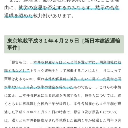
由に、
就労の意思を否定するのみならず、黙示の合意
退職を認めた
裁判例があります。
東京地裁平成３１年４月２５日［新日本建設運輸
事件］
「原告らは、…
本件各解雇からほとんど間を置かずに、同業他社に就
職するなどして
トラック運転手として稼働することにより、月によって
変動はあるものの、概ね
本件各解雇前に被告において得ていた賃金と同
水準ないしより高い水準の賃金を得ていた
ものである…。これらの事情
に加え、…本件各解雇に至る経緯を考慮すると、原告Ａについては、遅
くともＬに再就職した後約半年が経過し、本件各解雇から１年半弱が経
過した平成２９年１１月２１日の時点で、原告Ｂ及び原告Ｃについて
は、遅くとも本件各解雇がされ再就職した後約１年が経過した同年６月