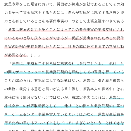
意思表示をした場合において、労働者が解雇が無効であるとしてその効
力を争って賃金請求をするときには，自らが客観的に就労する意思と能
力とを有していることをも要件事実の一つとして主張立証すべきである
（
通常は解雇の効力を争うことによってこの要件事実の主張立証がされ
ているものと取り扱うことができるが、反証が提出されたためこの要件
事実の証明が動揺を来したときには、証明の域に達するまでの立証活動
が必要となる
。）。」
「
原告は、平成五年七月八日に株式会社…を設立した上、」他社「と
の間でゲームセンターの営業委託契約を締結してその運営を行っている
ことが認められ、右認定に反する証拠はない。原告は、引き続き被告ら
の業務に就労する意思と能力がある旨主張し、原告本人の供述中には右
主張に沿う部分がないわけではないが、右認定事実によれば、
原告は、
株式会社…の代表取締役として、」他社「との間の営業委託契約に基づ
き、ゲームセンター事業を営んでいるというほかなく、原告が生活費を
得るための単なるアルバイトをしているにすぎないということはできな