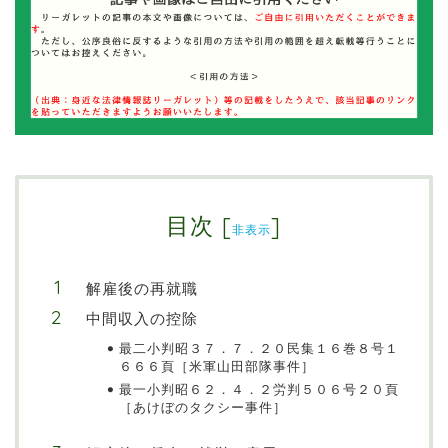
目次
[
]
非表示
解雇後の再就職
中間収入の控除
最二小判昭３７．７．２０民集１６巻８号１
６６６頁［米軍山田部隊事件］
最一小判昭６２．４．２労判５０６号２０頁
［あけぼのタクシー事件］