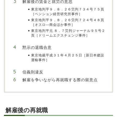
解雇後の賃金と就労の意思
東京地判平９．８．２６労判７３４号７５頁
［ペンション経営研究所事件］
東京地判平９．８．２６労判７２４号４８頁
［オスロ―商会ほか事件］
東京地判平元.８．７労判ジャーナル９５号２
頁［ドリームエクスチェンジ事件］
黙示の退職合意
東京地裁平成３１年４月２５日［新日本建設
運輸事件］
信義則違反
解雇を争いながら再就職する際の留意点
解雇後の再就職