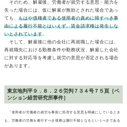
そのため、解雇後、労働者が就労する意思・能力を
失った場合には、仮に解雇が無効とされた場合であっ
ても、
もはや債権者である使用者の責めに帰すべき事
由による履行不能とはいえず、賃金請求権は発生しな
いとされています
。
そして、解雇後に他の会社に再就職した場合には、
再就職先における勤務条件や勤務状況、解雇した会社
に対する対応等を考慮し就労の意思が否定される場合
があります。
東京地判平９．８．２６労判７３４号７５頁［ペ
ンション経営研究所事件］
「使用者が労働者の就労を事前に拒否する意思を明確にしているとき
も、労働者の労務を遂行すべき債務は履行不能となるというべきである