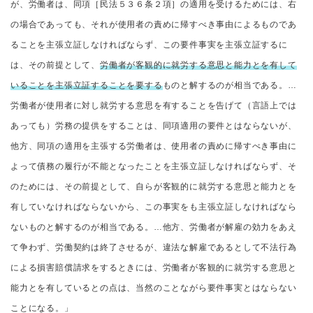
が、労働者は、同項［民法５３６条２項］の適用を受けるためには、右
の場合であっても、それが使用者の責めに帰すべき事由によるものであ
ることを主張立証しなければならず、この要件事実を主張立証するに
は、その前提として、
労働者が客観的に就労する意思と能力とを有して
いることを主張立証することを要する
ものと解するのが相当である。…
労働者が使用者に対し就労する意思を有することを告げて（言語上では
あっても）労務の提供をすることは、同項適用の要件とはならないが、
他方、同項の適用を主張する労働者は、使用者の責めに帰すべき事由に
よって債務の履行が不能となったことを主張立証しなければならず、そ
のためには、その前提として、自らが客観的に就労する意思と能力とを
有していなければならないから、この事実をも主張立証しなければなら
ないものと解するのが相当である。…他方、労働者が解雇の効力をあえ
て争わず、労働契約は終了させるが、違法な解雇であるとして不法行為
による損害賠償請求をするときには、労働者が客観的に就労する意思と
能力とを有しているとの点は、当然のことながら要件事実とはならない
ことになる。」