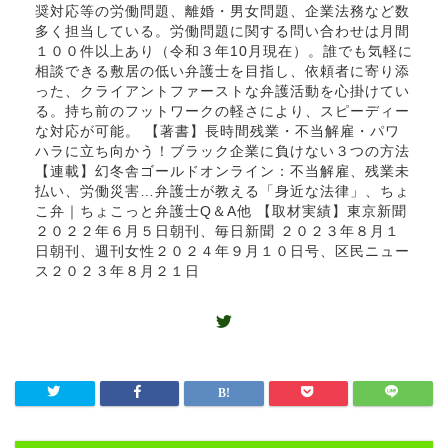
奨対応等の労働問題、離婚・男女問題、企業法務など数
多く担当している。労働問題に関する問い合わせは月間
１００件以上あり（令和３年10月現在）。誰でも気軽に
相談できる敷居の低い弁護士を目指し、依頼者に寄り添
った、クライアントファーストな弁護活動を心掛けてい
る。持ち前のフットワークの軽さにより、スピーディー
な対応が可能。 【著書】長時間残業・不当解雇・パワ
ハラに立ち向かう！ブラック企業に負けない３つの方法
【連載】幻冬舎ゴールドオンライン：不当解雇、残業未
払い、労働災害…弁護士が教える「身近な法律」、ちょ
こ弁｜ちょこっと弁護士Q＆A他 【取材実績】東京新聞
２０２２年６月５日朝刊、毎日新聞 ２０２３年８月１
日朝刊、週刊女性２０２４年９月１０日号、区民ニュー
ス２０２３年８月２１日