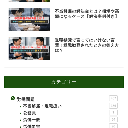
不当解雇の解決金とは？相場や高
額になるケース【解決事例付き】
退職勧奨で言ってはいけない言
葉！退職勧奨されたときの答え方
は？
カテゴリー
457
労働問題
不当解雇・退職扱い
186
公務員
7
労働一般
84
労働災害
20