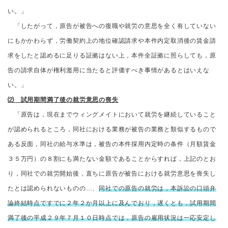
い。」
「したがって，原告が被告への復職や就労の意思を全く有していない
にもかかわらず，労働契約上の地位確認請求や本件内定取消後の賃金請
求をしたと認めるに足りる証拠はない上，本件全証拠に照らしても，原
告の請求自体が権利濫用に当たると評価すべき事情があるとはいえな
い。」
⑵ 試用期間満了後の就労意思の喪失
「原告は，現在までウィングメイトにおいて就労を継続していること
が認められるところ，同社における業務が被告の業務と類似するもので
ある反面，同社の給与水準は，被告の本件採用内定時の条件（月額賃金
３５万円）の８割にも満たない金額であることからすれば，上記のとお
り，同社での就労開始後，直ちに原告が被告における就労意思を喪失し
たとは認められないものの…、
同社での原告の就労は，本訴訟の口頭弁
論終結時点ですでに２年２か月以上に及んでおり，遅くとも，試用期間
満了後の平成２９年７月１０日時点では，原告の雇用状況は一応安定し