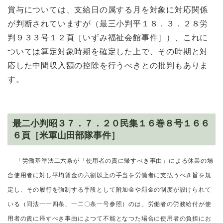
賞与については、支給日の属する月を対象に対応関係
が判断されていますが（最三小判平１８．３．２８労
判９３３号１２頁［いずみ福祉会館事件］）、これに
ついては算定対象時期を確定した上で、その時期と対
応した中間収入額の控除を行うべきとの批判もありま
す。
最二小判昭３７．７．２０民集１６巻８号１６６
６頁［米軍山田部隊事件］
「労働基準法二六条が「使用者の責に帰すべき事由」による休業の場
合使用者に対し平均賃金の六割以上の手当を労働者に支払うべき旨を規
定し、その履行を強制する手段として附加金や罰金の制度が設けられて
いる（同法一一四条、一二〇条一号参照）のは、労働者の労務給付が使
用者の責に帰すべき事由によつて不能となつた場合に使用者の負担にお