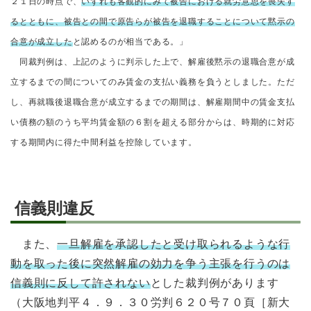
２１日の時点で、
いずれも客観的にみて被告における就労意思を喪失す
るとともに、被告との間で原告らが被告を退職することについて黙示の
合意が成立した
と認めるのが相当である。」
同裁判例は、上記のように判示した上で、解雇後黙示の退職合意が成
立するまでの間についてのみ賃金の支払い義務を負うとしました。ただ
し、再就職後退職合意が成立するまでの期間は、解雇期間中の賃金支払
い債務の額のうち平均賃金額の６割を超える部分からは、時期的に対応
する期間内に得た中間利益を控除しています。
信義則違反
また、
一旦解雇を承認したと受け取られるような行
動を取った後に突然解雇の効力を争う主張を行うのは
信義則に反して許されない
とした裁判例があります
（大阪地判平４．９．３０労判６２０号７０頁［新大