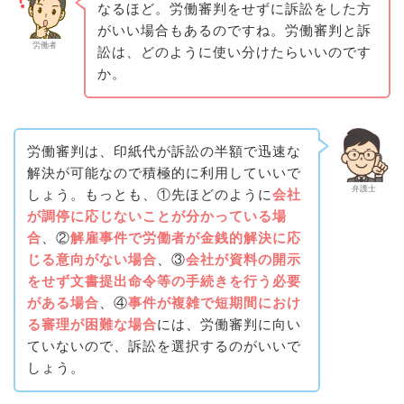
なるほど。労働審判をせずに訴訟をした方
がいい場合もあるのですね。労働審判と訴
労働者
訟は、どのように使い分けたらいいのです
か。
労働審判は、印紙代が訴訟の半額で迅速な
解決が可能なので積極的に利用していいで
弁護士
しょう。もっとも、①先ほどのように
会社
が調停に応じないことが分かっている場
合
、②
解雇事件で労働者が金銭的解決に応
じる意向がない場合
、③
会社が資料の開示
をせず文書提出命令等の手続きを行う必要
がある場合
、④
事件が複雑で短期間におけ
る審理が困難な場合
には、労働審判に向い
ていないので、訴訟を選択するのがいいで
しょう。