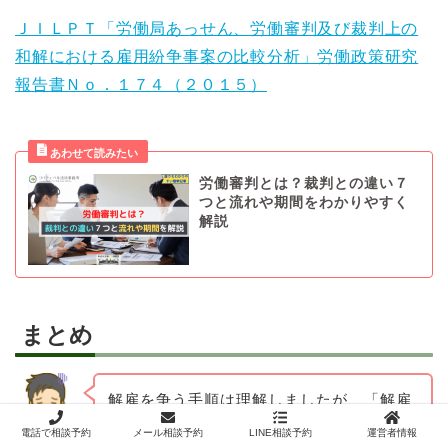
ＪＩＬＰＴ「労働局あっせん、労働審判及び裁判上の
和解における雇用紛争事案の比較分析」労働政策研究
報告書Ｎｏ．１７４（２０１５）
労働審判とは？裁判との違い７
つと流れや期間をわかりやすく
解説
まとめ
解雇を争う手順は理解しましたが、「解雇
が不当かどうかの検討」や「職場復帰・金
電話で相談予約
メール相談予約
LINE相談予約
運営者情報
労働者
銭解決についての交渉」、「労働審判・訴