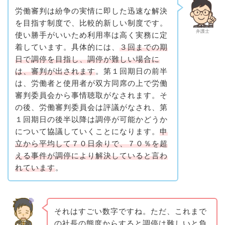
労働審判は紛争の実情に即した迅速な解決
を目指す制度で、比較的新しい制度です。
弁護士
使い勝手がいいため利用率は高く実務に定
着しています。具体的には、
３回までの期
日で調停を目指し、調停が難しい場合に
は、審判が出されます
。第１回期日の前半
は、労働者と使用者が双方同席の上で労働
審判委員会から事情聴取がなされます。そ
の後、労働審判委員会は評議がなされ、第
１回期日の後半以降は調停が可能かどうか
について協議していくことになります。
申
立から平均して７０日余りで、７０％を超
える事件が調停により解決していると言わ
れています
。
それはすごい数字ですね。ただ、これまで
の社長の態度からすると調停は難しいと負