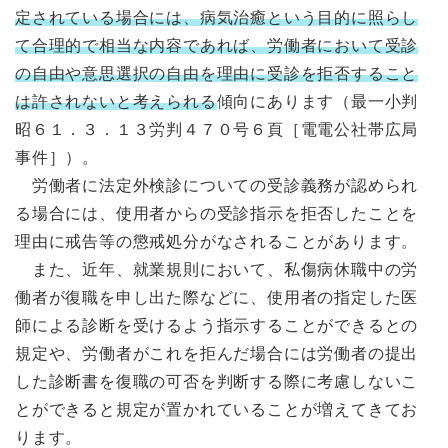
定されている場合には、病気治癒という目的に照らし
て合理的で相当な内容であれば、労働者において受診
の自由や意思選択の自由を理由に受診を拒否すること
は許されないと考えられる
傾向にあります（最一小判
昭６１．３．１３労判４７０号６頁［電電公社帯広局
事件］）。
労働者に法定外検診についての受診義務が認められ
る場合には、使用者からの受診指示を拒否したことを
理由に戒告等の懲戒処分がなされることがあります。
また、近年、就業規則において、私傷病休職中の労
働者が復職を申し出た際などに、使用者の指定した医
師による診断を受けるよう指示することができるとの
規定や、労働者がこれを拒んだ場合には労働者の提出
した診断書を復職の可否を判断する際に考慮しないこ
とができると規定が置かれていることが増えてきてお
ります。