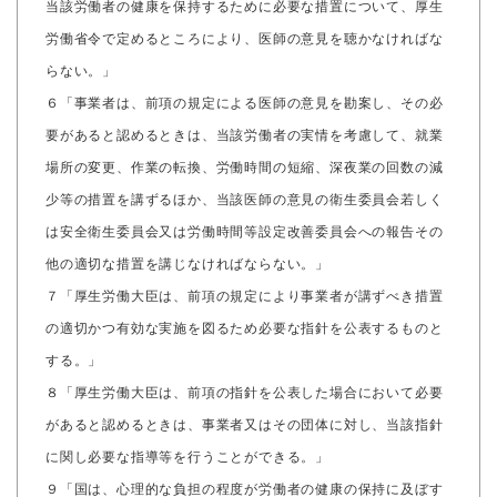
当該労働者の健康を保持するために必要な措置について、厚生
労働省令で定めるところにより、医師の意見を聴かなければな
らない。」
６「事業者は、前項の規定による医師の意見を勘案し、その必
要があると認めるときは、当該労働者の実情を考慮して、就業
場所の変更、作業の転換、労働時間の短縮、深夜業の回数の減
少等の措置を講ずるほか、当該医師の意見の衛生委員会若しく
は安全衛生委員会又は労働時間等設定改善委員会への報告その
他の適切な措置を講じなければならない。」
７「厚生労働大臣は、前項の規定により事業者が講ずべき措置
の適切かつ有効な実施を図るため必要な指針を公表するものと
する。」
８「厚生労働大臣は、前項の指針を公表した場合において必要
があると認めるときは、事業者又はその団体に対し、当該指針
に関し必要な指導等を行うことができる。」
９「国は、心理的な負担の程度が労働者の健康の保持に及ぼす