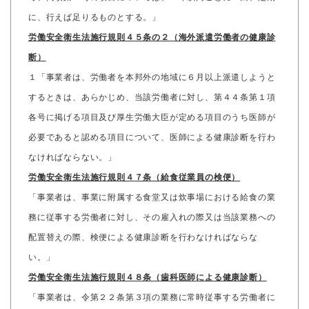
に、行えば足りるものとする。」
労働安全衛生法施行規則４５条の２（海外派遣労働者の健康診
断）
１「事業者は、労働者を本邦外の地域に６月以上派遣しようと
するときは、あらかじめ、当該労働者に対し、第４４条第１項
各号に掲げる項目及び厚生労働大臣が定める項目のうち医師が
必要であると認める項目について、医師による健康診断を行わ
なければならない。」
労働安全衛生法施行規則４７条（給食従業員の検便）
「事業者は、事業に附属する食堂又は炊事場における給食の業
務に従事する労働者に対し、その雇入れの際又は当該業務への
配置替えの際、検便による健康診断を行わなければならな
い。」
労働安全衛生法施行規則４８条（歯科医師による健康診断）
「事業者は、令第２２条第３項の業務に常時従事する労働者に