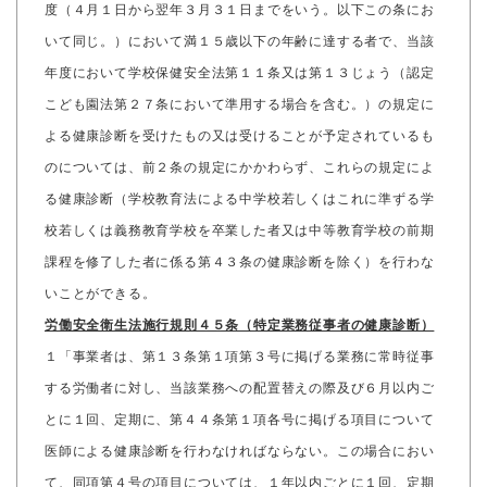
度（４月１日から翌年３月３１日までをいう。以下この条にお
いて同じ。）において満１５歳以下の年齢に達する者で、当該
年度において学校保健安全法第１１条又は第１３じょう（認定
こども園法第２７条において準用する場合を含む。）の規定に
よる健康診断を受けたもの又は受けることが予定されているも
のについては、前２条の規定にかかわらず、これらの規定によ
る健康診断（学校教育法による中学校若しくはこれに準ずる学
校若しくは義務教育学校を卒業した者又は中等教育学校の前期
課程を修了した者に係る第４３条の健康診断を除く）を行わな
いことができる。
労働安全衛生法施行規則４５条（特定業務従事者の健康診断）
１「事業者は、第１３条第１項第３号に掲げる業務に常時従事
する労働者に対し、当該業務への配置替えの際及び６月以内ご
とに１回、定期に、第４４条第１項各号に掲げる項目について
医師による健康診断を行わなければならない。この場合におい
て、同項第４号の項目については、１年以内ごとに１回、定期