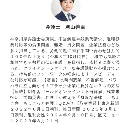
弁護士 籾山善臣
神奈川県弁護士会所属。不当解雇や残業代請求、退職勧
奨対応等の労働問題、離婚・男女問題、企業法務など数
多く担当している。労働問題に関する問い合わせは月間
１００件以上あり（令和３年10月現在）。誰でも気軽に
相談できる敷居の低い弁護士を目指し、依頼者に寄り添
った、クライアントファーストな弁護活動を心掛けてい
る。持ち前のフットワークの軽さにより、スピーディー
な対応が可能。 【著書】長時間残業・不当解雇・パワ
ハラに立ち向かう！ブラック企業に負けない３つの方法
【連載】幻冬舎ゴールドオンライン：不当解雇、残業未
払い、労働災害…弁護士が教える「身近な法律」、ちょ
こ弁｜ちょこっと弁護士Q＆A他 【取材実績】東京新聞
２０２２年６月５日朝刊、毎日新聞 ２０２３年８月１
日朝刊、週刊女性２０２４年９月１０日号、区民ニュー
ス２０２３年８月２１日