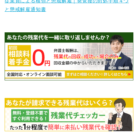
従業員による横領と懲戒解雇｜発覚後の対処手順４つ
と懲戒解雇通知書