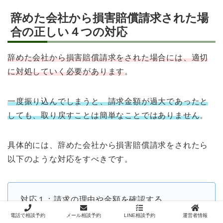
辞めた会社から損害賠償請求された場
合の正しい４つの対応
辞めた会社から損害賠償請求をされた場合には、適切
に対処していく必要があります
。
一度振り込んでしまうと、請求金額が過大であったと
しても、取り戻すことは簡単なことではありません
。
具体的には、辞めた会社から損害賠償請求をされたら
以下のような対応をすべきです。
対応１：請求の理由や金額を確認する
対応２：未払いの賃金等がないかを確認する
電話で相談予約
メール相談予約
LINE相談予約
運営者情報