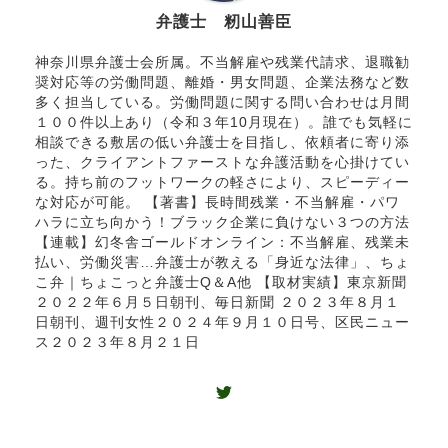
弁護士 籾山善臣
神奈川県弁護士会所属。不当解雇や残業代請求、退職勧
奨対応等の労働問題、離婚・男女問題、企業法務など数
多く担当している。労働問題に関する問い合わせは月間
１００件以上あり（令和３年10月現在）。誰でも気軽に
相談できる敷居の低い弁護士を目指し、依頼者に寄り添
った、クライアントファーストな弁護活動を心掛けてい
る。持ち前のフットワークの軽さにより、スピーディー
な対応が可能。 【著書】長時間残業・不当解雇・パワ
ハラに立ち向かう！ブラック企業に負けない３つの方法
【連載】幻冬舎ゴールドオンライン：不当解雇、残業未
払い、労働災害…弁護士が教える「身近な法律」、ちょ
こ弁｜ちょこっと弁護士Q＆A他 【取材実績】東京新聞
２０２２年６月５日朝刊、毎日新聞 ２０２３年８月１
日朝刊、週刊女性２０２４年９月１０日号、区民ニュー
ス２０２３年８月２１日