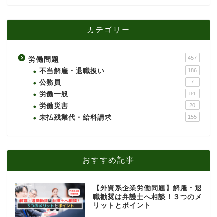
カテゴリー
457
労働問題
不当解雇・退職扱い
186
公務員
7
労働一般
84
労働災害
20
未払残業代・給料請求
155
おすすめ記事
【外資系企業労働問題】解雇・退
職勧奨は弁護士へ相談！３つのメ
リットとポイント