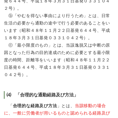
発６４４号、平成１８年３月３１日基発０３３１０４
２号）。
ⓑ「やむを得ない事由により行うため」とは、日常
生活の必要から通勤の途中で行う必要のあることをい
います（昭和４８年１１月２２日基発６４４号、平成
１８年３月３１日基発０３３１０４２号）。
ⓒ「最小限度のもの」とは、当該逸脱又は中断の原
因となった行為の目的達成のために必要とする最小限
度の時間、距離等をいいます（昭和４８年１１月２２
日基発６４４号、平成１８年３月３１日基発０３３１
０４２号）。
⑷ 「合理的な通勤経路及び方法」
「
合理的な経路及び方法
」とは、
当該移動の場合
に、一般に労働者が用いるものと認められる経路及び