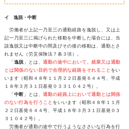
イ 逸脱・中断
労働者が上記一乃至三の通勤経路を逸脱し、又は上
記一乃至三に掲げられた移動を中断した場合には、当
該逸脱又は中断中の間及びその後の移動は、通勤とさ
れません（労災保険法７条３項）。
「
逸脱
」とは、
通勤の途中において、就業又は通勤
とは関係のない目的で合理的な経路をそれること
をい
います（昭和４８年１１月２２日基発６４４号、平成
１８年３月３１日基発０３３１０４２号）。
「
中断
」とは、
通勤の経路上において通勤とは関係
のない行為を行うこと
をいいます（昭和４８年１１月
２２日基発６４４号、平成１８年３月３１日基発０３
３１０４２号）。
労働者が通勤の途中で行うようなささいな行為を行