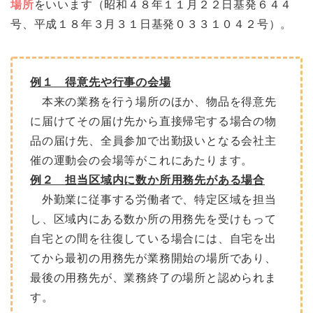
場所
をいいます（昭和４８年１１月２２日基発６４４
号、平成１８年３月３１日基発０３３１０４２号）。
例１ 得意先や行事の会場
本来の業務を行う場所のほか、物品を得意先
に届けてその届け先から直接帰宅する場合の物
品の届け先、全員参加で出勤扱いとなる会社主
催の運動会の会場等がこれにあたります。
例２ 担当区域内に数か所用務先がある場合
外勤業に従事する労働者で、特定区域を担当
し、区域内にある数か所の用務先を受けもって
自宅との間を往復している場合には、自宅を出
てから最初の用務先が業務開始の場所であり、
最後の用務先が、業務終了の場所と認められま
す。