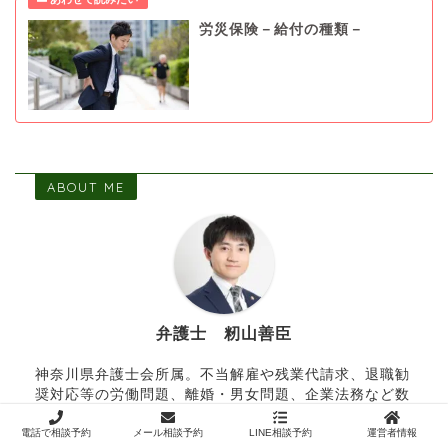
労災保険－給付の種類－
ABOUT ME
弁護士 籾山善臣
神奈川県弁護士会所属。不当解雇や残業代請求、退職勧
奨対応等の労働問題、離婚・男女問題、企業法務など数
多く担当している。労働問題に関する問い合わせは月間
電話で相談予約
メール相談予約
LINE相談予約
運営者情報
１００件以上あり（令和３年10月現在）。誰でも気軽に