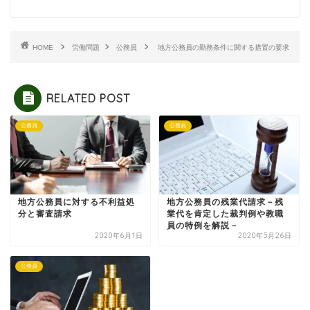
HOME
労働問題
公務員
地方公務員の勤務条件に関する措置の要求
RELATED POST
公務員
公務員
地方公務員に対する不利益処
地方公務員の残業代請求－残
分と審査請求
業代を肯定した裁判例や教職
員の特例を解説－
2020年6月1日
2020年5月26日
公務員