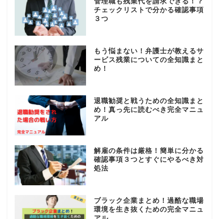
管理職も残業代を請求できる！？
チェックリストで分かる確認事項
３つ
もう悩まない！弁護士が教えるサ
ービス残業についての全知識まと
め！
退職勧奨と戦うための全知識まと
め！真っ先に読むべき完全マニュ
アル
解雇の条件は厳格！簡単に分かる
確認事項３つとすぐにやるべき対
処法
ブラック企業まとめ！過酷な職場
環境を生き抜くための完全マニュ
アル