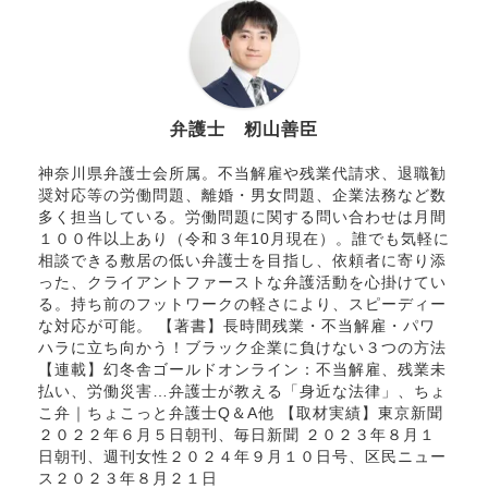
弁護士 籾山善臣
神奈川県弁護士会所属。不当解雇や残業代請求、退職勧
奨対応等の労働問題、離婚・男女問題、企業法務など数
多く担当している。労働問題に関する問い合わせは月間
１００件以上あり（令和３年10月現在）。誰でも気軽に
相談できる敷居の低い弁護士を目指し、依頼者に寄り添
った、クライアントファーストな弁護活動を心掛けてい
る。持ち前のフットワークの軽さにより、スピーディー
な対応が可能。 【著書】長時間残業・不当解雇・パワ
ハラに立ち向かう！ブラック企業に負けない３つの方法
【連載】幻冬舎ゴールドオンライン：不当解雇、残業未
払い、労働災害…弁護士が教える「身近な法律」、ちょ
こ弁｜ちょこっと弁護士Q＆A他 【取材実績】東京新聞
２０２２年６月５日朝刊、毎日新聞 ２０２３年８月１
日朝刊、週刊女性２０２４年９月１０日号、区民ニュー
ス２０２３年８月２１日