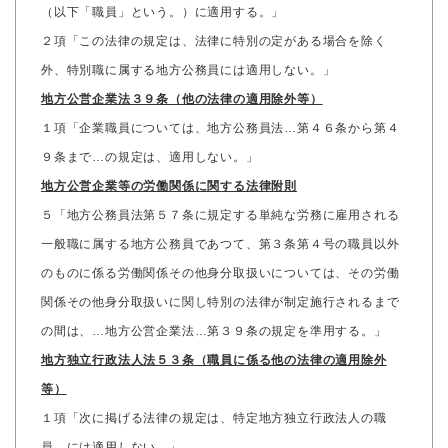
（以下「職員」という。）に適用する。」
２項「この法律の規定は、法律に特別の定がある場合を除く
外、特別職に属する地方公務員には適用しない。」
地方公営企業法３９条（他の法律の適用除外等）
１項「企業職員については、地方公務員法…第４６条から第４
９条まで…の規定は、適用しない。」
地方公営企業等の労働関係に関する法律附則
５「地方公務員法第５７条に規定する単純な労務に雇用される
一般職に属する地方公務員であつて、第３条第４号の職員以外
のものに係る労働関係その他身分取扱いについては、その労働
関係その他身分取扱いに関し特別の法律が制定施行されるまで
の間は、…地方公営企業法…第３９条の規定を準用する。」
地方独立行政法人法５３条（職員に係る他の法律の適用除外
等）
１項「次に掲げる法律の規定は、特定地方独立行政法人の職
員…には適用しない。」