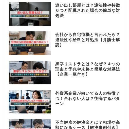
追い出し部屋とは？違法性や特徴
６つと配属された場合の簡単な対
処法
会社から自宅待機と言われたら？
違法性や給料と対処法【弁護士解
説】
黒字リストラとは？なぜ？４つの
理由と予兆や末路と簡単な対処法
【企業一覧付き】
外資系企業が向いてる人の特徴７
つ！合わない人は？後悔するパタ
ーン
不当解雇の解決金とは？相場や高
額になるケース【解決事例付き】