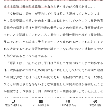
慮する義務（安全配慮義務）を負う
と解するのが相当である…。」
「Ｏ校長は，原告Ｉが平均して午後８時ころ退校していたこと，ま
た，吹奏楽部の指導のため土・日に出勤したりしていたこと，被告教育
委員会の指定を受けた研究発表の冊子のまとめ作業等その仕事量が多か
ったことを認識していたところ，原告Ｉの時間外勤務が極めて長時間に
及んでいたことを認識，予見できたことが窺われるが，それに対してそ
れを改善するための措置等は特に講じていない点において適切さを欠い
た部分があるというべきである。」
「原告Ｉは，上記のとおり平日は平均して午後８時ころまで勤務する
他，吹奏楽部の指導のため休日にも出勤したりしていてその時間外勤務
の時間は少ないとはいえない時間であり，包括的に評価しても，配慮を
欠くと評価せざるを得ないような常態化した時間外勤務が存在したこと
が推認でき，Ｏ校長は，同一の職場で日々業務を遂行していた以上，そ
うした状況を認識，予見できたといえるから，事務の分配等を適正にす
る等して原告Ｉの勤務が加重にならないように管理する義務があったに
電話で相談予約
メール相談予約
LINE相談予約
運営者情報