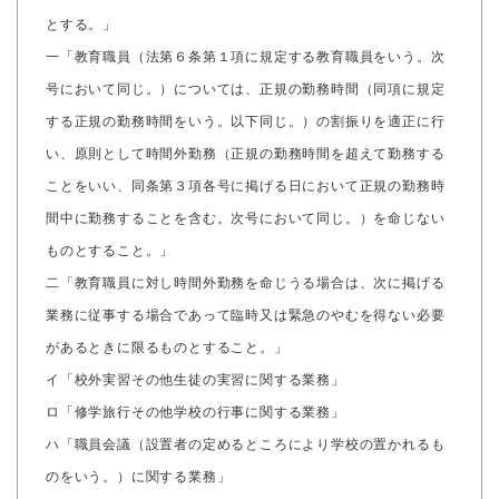
とする。」
一「教育職員（法第６条第１項に規定する教育職員をいう。次
号において同じ。）については、正規の勤務時間（同項に規定
する正規の勤務時間をいう。以下同じ。）の割振りを適正に行
い、原則として時間外勤務（正規の勤務時間を超えて勤務する
ことをいい、同条第３項各号に掲げる日において正規の勤務時
間中に勤務することを含む。次号において同じ。）を命じない
ものとすること。」
二「教育職員に対し時間外勤務を命じうる場合は、次に掲げる
業務に従事する場合であって臨時又は緊急のやむを得ない必要
があるときに限るものとすること。」
イ「校外実習その他生徒の実習に関する業務」
ロ「修学旅行その他学校の行事に関する業務」
ハ「職員会議（設置者の定めるところにより学校の置かれるも
のをいう。）に関する業務」