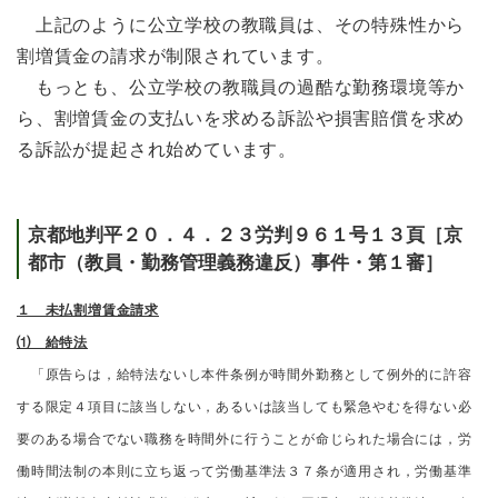
上記のように公立学校の教職員は、その特殊性から
割増賃金の請求が制限されています。
もっとも、公立学校の教職員の過酷な勤務環境等か
ら、割増賃金の支払いを求める訴訟や損害賠償を求め
る訴訟が提起され始めています。
京都地判平２０．４．２３労判９６１号１３頁［京
都市（教員・勤務管理義務違反）事件・第１審］
１ 未払割増賃金請求
⑴ 給特法
「原告らは，給特法ないし本件条例が時間外勤務として例外的に許容
する限定４項目に該当しない，あるいは該当しても緊急やむを得ない必
要のある場合でない職務を時間外に行うことが命じられた場合には，労
働時間法制の本則に立ち返って労働基準法３７条が適用され，労働基準