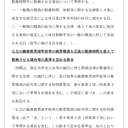
勤務時間中に勤務させる場合について準用する。」
一「一般職の職員の勤務時間、休暇等に関する法律第１４条に
規定する祝日法による休日及び年末年始の休日に相当する日」
二「一般職の職員の給与に関する法律…第１７条の規定に相当
する条例の規定により休日勤務手当が一般の職員に対して支給
される日（前号に掲げる日を除く。）」
公立の義務教育諸学校等の教育職員を正規の勤務時間を超えて
勤務させる場合等の基準を定める政令
「内閣は、国立大学法人法等の施行に伴う関係法律の整備等に
関する法律…の施行に伴い、及び効率の義務教育諸学校等の教
育職員の給与等に関する特別措置法…第６条第１項（同条第３
項において準用する場合を含む。）の規定に基づき、この政令
を制定する。」
「公立の義務教育諸学校等の教育職員の給与等に関する特別措
置法（以下「法」という。）第６条第１項（同条第３項におい
て準用する場合を含む。）の政令で定める基準は、次のとおり