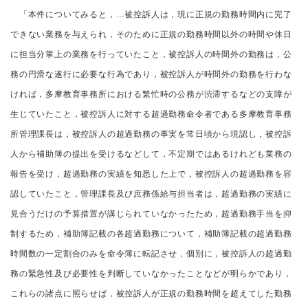
「本件についてみると，…被控訴人は，現に正規の勤務時間内に完了
できない業務を与えられ，そのために正規の勤務時間以外の時間や休日
に担当分掌上の業務を行っていたこと，被控訴人の時間外の勤務は，公
務の円滑な遂行に必要な行為であり，被控訴人が時間外の勤務を行わな
ければ，多摩教育事務所における繁忙時の公務が渋滞するなどの支障が
生じていたこと，被控訴人に対する超過勤務命令者である多摩教育事務
所管理課長は，被控訴人の超過勤務の事実を常日頃から現認し，被控訴
人から補助簿の提出を受けるなどして，不定期ではあるけれども業務の
報告を受け，超過勤務の実績を知悉した上で，被控訴人の超過勤務を容
認していたこと，管理課長及び庶務係給与担当者は，超過勤務の実績に
見合うだけの予算措置が講じられていなかったため，超過勤務手当を抑
制するため，補助簿記載の各超過勤務について，補助簿記載の超過勤務
時間数の一定割合のみを命令簿に転記させ，個別に，被控訴人の超過勤
務の緊急性及び必要性を判断していなかったことなどが明らかであり，
これらの諸点に照らせば，被控訴人が正規の勤務時間を超えてした勤務