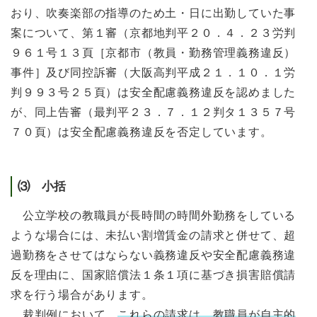
おり、吹奏楽部の指導のため土・日に出勤していた事
案について、第１審（京都地判平２０．４．２３労判
９６１号１３頁［京都市（教員・勤務管理義務違反）
事件］及び同控訴審（大阪高判平成２１．１０．１労
判９９３号２５頁）は安全配慮義務違反を認めました
が、同上告審（最判平２３．７．１２判タ１３５７号
７０頁）は安全配慮義務違反を否定しています。
⑶ 小括
公立学校の教職員が長時間の時間外勤務をしている
ような場合には、未払い割増賃金の請求と併せて、超
過勤務をさせてはならない義務違反や安全配慮義務違
反を理由に、国家賠償法１条１項に基づき損害賠償請
求を行う場合があります。
裁判例において、
これらの請求は、教職員が自主的