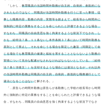
「しかし，
教育職員の当該時間外勤務が自主的，自発的，創造的にな
されたものではなく，同職員が当該時間外勤務を行うに至った事情，従
事した職務内容，勤務の内容，実態等を踏まえて，校長等から時間外に
強制的に特定の業務をすることを命じられたと評価できるような場合，
すなわち，同職員の自由意思を強く拘束するような状況下でなされ，し
かも，給特法７条，１１条ないし本件条例３７条において時間外勤務を
原則として禁止し，それを命じうる場合を限定した趣旨（同限定して命
じる場合でも教育職員の健康と福祉を害することとならないよう勤務の
実情について充分な配慮がなされなければならないとしている。〔給特
法７条１項後文〕）を没却するような場合には違法となるが，それ以外
の当該時間外勤務は同職員の自主的，自発的，創造的な職務遂行として
違法になることはない
と解される。」
「…原告らの時間外勤務は原告らが各勤務した学校の校長等から時間
外に強制的に特定の業務をすることを命じられたと評価できるような場
合，すなわち，同職員の自由意思を強く拘束するような状況下でなさ