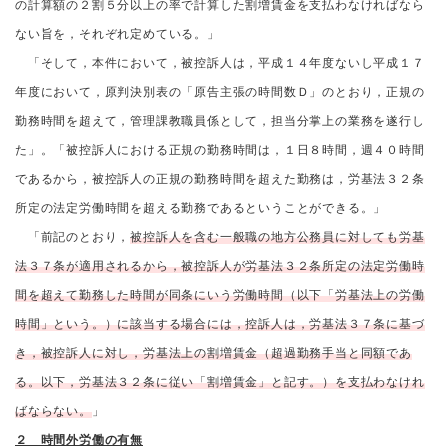
の計算額の２割５分以上の率で計算した割増賃金を支払わなければなら
ない旨を，それぞれ定めている。」
「そして，本件において，被控訴人は，平成１４年度ないし平成１７
年度において，原判決別表の「原告主張の時間数Ｄ」のとおり，正規の
勤務時間を超えて，管理課教職員係として，担当分掌上の業務を遂行し
た」。「被控訴人における正規の勤務時間は，１日８時間，週４０時間
であるから，被控訴人の正規の勤務時間を超えた勤務は，労基法３２条
所定の法定労働時間を超える勤務であるということができる。」
「前記のとおり，
被控訴人を含む一般職の地方公務員に対しても労基
法３７条が適用されるから，被控訴人が労基法３２条所定の法定労働時
間を超えて勤務した時間が同条にいう労働時間（以下「労基法上の労働
時間」という。）に該当する場合には，控訴人は，労基法３７条に基づ
き，被控訴人に対し，労基法上の割増賃金（超過勤務手当と同額であ
る。以下，労基法３２条に従い「割増賃金」と記す。）を支払わなけれ
ばならない。
」
２ 時間外労働の有無