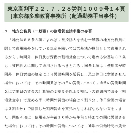
東京高判平２２．７．２８労判１００９号１４頁
［東京都多摩教育事務所（超過勤務手当事件）
１ 地方公務員（一般職）の割増賃金請求権の存否
「地公法５８条３項によれば，被控訴人を含む一般職の地方公務員に
関して適用除外をしている規定を除いては労基法が原則として適用され
るから，時間外，休日及び深夜の割増賃金について定める労基法３７条
も，被控訴人に関して適用されるべきところ，同条１項は，使用者が時
間外・休日労働の規定により労働時間を延長し，又は休日に労働させた
場合においては，その時間又はその日の労働について，通常の労働時間
又は労働日の賃金の計算額の２割５分以上５割以下の範囲内で政令（割
増賃金令）で定める率（時間外労働の場合は２割５分，休日労働の場合
は３割５分）で計算した割増賃金を支払わなければならない旨を，ま
た，同条４項は，使用者が午後１０時から午前５時までの間に労働させ
た場合においては，その時間の労働については，通常の労働時間の賃金