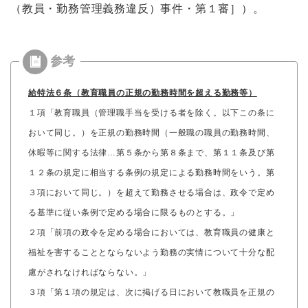
（教員・勤務管理義務違反）事件・第１審］）。
給特法６条（教育職員の正規の勤務時間を超える勤務等）
１項「教育職員（管理職手当を受ける者を除く。以下この条に
おいて同じ。）を正規の勤務時間（一般職の職員の勤務時間、
休暇等に関する法律…第５条から第８条まで、第１１条及び第
１２条の規定に相当する条例の規定による勤務時間をいう。第
３項において同じ。）を超えて勤務させる場合は、政令で定め
る基準に従い条例で定める場合に限るものとする。」
２項「前項の政令を定める場合においては、教育職員の健康と
福祉を害することとならないよう勤務の実情について十分な配
慮がされなければならない。」
３項「第１項の規定は、次に掲げる日において教職員を正規の