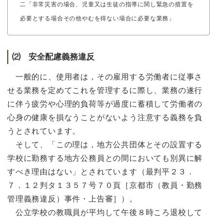
二「非常災害の場合、児童又は生徒の指導に関し緊急の措置を
必要とする場合その他やむを得ない場合に必要な業務」
⑵ 安全配慮義務違反
一般的に、使用者は，その雇用する労働者に従事さ
せる業務を定めてこれを管理するに際し、業務の遂行
に伴う疲労や心理的負荷等が過度に蓄積して労働者の
心身の健康を損なうことがないよう注意する義務を負
うとされています。
そして、「この理は，地方公共団体とその設置する
学校に勤務する地方公務員との間においても別異に解
すべき理由はない」とされています（最判平２３．
７．１２判タ１３５７号７０頁［京都市（教員・勤務
管理義務違反）事件・上告審］）。
公立学校の教職員が平均して午後８時ころ退校して