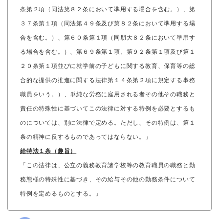
条第２項（同法第８２条において準用する場合を含む。）、第
３７条第１項（同法第４９条及び第８２条において準用する場
合を含む。）、第６０条第１項（同朋大８２条において準用す
る場合を含む。）、第６９条第１項、第９２条第１項及び第１
２０条第１項並びに就学前の子どもに関する教育、保育等の総
合的な提供の推進に関する法律第１４条第２項に規定する事務
職員をいう。）、単純な労務に雇用される者その他その職務と
責任の特殊性に基づいてこの法律に対する特例を必要とするも
のについては、別に法律で定める。ただし、その特例は、第１
条の精神に反するものであってはならない。」
給特法１条（趣旨）
「この法律は、公立の義務教育諸学校等の教育職員の職務と勤
務態様の特殊性に基づき、その給与その他の勤務条件について
特例を定めるものとする。」