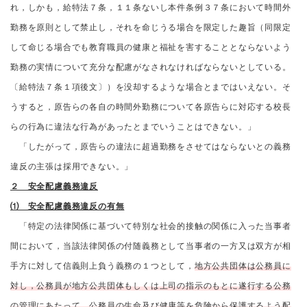
れ，しかも，給特法７条，１１条ないし本件条例３７条において時間外
勤務を原則として禁止し，それを命じうる場合を限定した趣旨（同限定
して命じる場合でも教育職員の健康と福祉を害することとならないよう
勤務の実情について充分な配慮がなされなければならないとしている。
〔給特法７条１項後文〕）を没却するような場合とまではいえない。そ
うすると，原告らの各自の時間外勤務について各原告らに対応する校長
らの行為に違法な行為があったとまでいうことはできない。」
「したがって，原告らの違法に超過勤務をさせてはならないとの義務
違反の主張は採用できない。」
２ 安全配慮義務違反
⑴ 安全配慮義務違反の有無
「特定の法律関係に基づいて特別な社会的接触の関係に入った当事者
間において，当該法律関係の付随義務として当事者の一方又は双方が相
手方に対して信義則上負う義務の１つとして，
地方公共団体は公務員に
対し，公務員が地方公共団体もしくは上司の指示のもとに遂行する公務
の管理にあたって，公務員の生命及び健康等を危険から保護するよう配