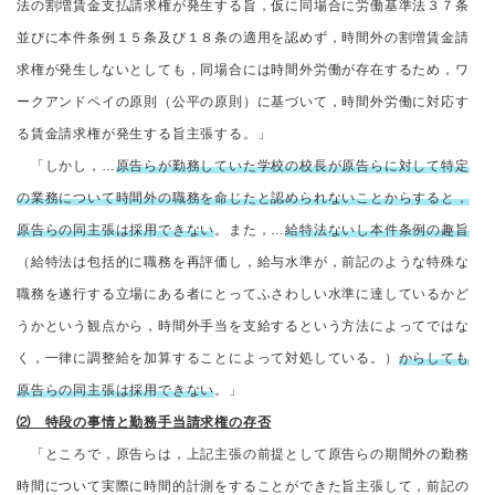
法の割増賃金支払請求権が発生する旨，仮に同場合に労働基準法３７条
並びに本件条例１５条及び１８条の適用を認めず，時間外の割増賃金請
求権が発生しないとしても，同場合には時間外労働が存在するため，ワ
ークアンドペイの原則（公平の原則）に基づいて，時間外労働に対応す
る賃金請求権が発生する旨主張する。」
「しかし，…
原告らが勤務していた学校の校長が原告らに対して特定
の業務について時間外の職務を命じたと認められないことからすると，
原告らの同主張は採用できない
。また，…
給特法ないし本件条例の趣旨
（給特法は包括的に職務を再評価し，給与水準が，前記のような特殊な
職務を遂行する立場にある者にとってふさわしい水準に達しているかど
うかという観点から，時間外手当を支給するという方法によってではな
く，一律に調整給を加算することによって対処している。）
からしても
原告らの同主張は採用できない
。」
⑵ 特段の事情と勤務手当請求権の存否
「ところで，原告らは，上記主張の前提として原告らの期間外の勤務
時間について実際に時間的計測をすることができた旨主張して，前記の