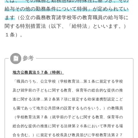
ては、「その職務と勤務態様の特殊性に基づき、その
給与その他の勤務条件について特例」が定められてい
ます
（公立の義務教育諸学校等の教育職員の給与等に
関する特別措置法（以下、「給特法」といいます。）
１条）。
地方公務員法５７条（特例）
「職員のうち、公立学校（学校教育法…第１条に規定する学校
及び就学前の子どもに関する教育、保育等の総合的な提供の推
進に関する法律…第２条第７項に規定する幼保連携型認定こど
も園であって地方公共団体の設置するものをいう。）の教職員
（学校教育法第７条（就学前の子どもに関する教育、保育等の
総合的な提供の推進に関する法律第２６条において準用する場
合を含む。）に規定する校長及び教員並びに学校教育法第２７