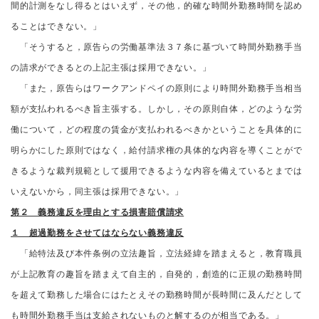
間的計測をなし得るとはいえず，その他，的確な時間外勤務時間を認め
ることはできない。」
「そうすると，原告らの労働基準法３７条に基づいて時間外勤務手当
の請求ができるとの上記主張は採用できない。」
「また，原告らはワークアンドペイの原則により時間外勤務手当相当
額が支払われるべき旨主張する。しかし，その原則自体，どのような労
働について，どの程度の賃金が支払われるべきかということを具体的に
明らかにした原則ではなく，給付請求権の具体的な内容を導くことがで
きるような裁判規範として援用できるような内容を備えているとまでは
いえないから，同主張は採用できない。」
第２ 義務違反を理由とする損害賠償請求
１ 超過勤務をさせてはならない義務違反
「給特法及び本件条例の立法趣旨，立法経緯を踏まえると，教育職員
が上記教育の趣旨を踏まえて自主的，自発的，創造的に正規の勤務時間
を超えて勤務した場合にはたとえその勤務時間が長時間に及んだとして
も時間外勤務手当は支給されないものと解するのが相当である。」