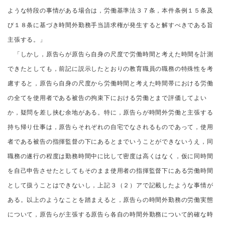
ような特段の事情がある場合は，労働基準法３７条，本件条例１５条及
び１８条に基づき時間外勤務手当請求権が発生すると解すべきである旨
主張する。」
「しかし，原告らが原告ら自身の尺度で労働時間と考えた時間を計測
できたとしても，前記に説示したとおりの教育職員の職務の特殊性を考
慮すると，原告ら自身の尺度から労働時間と考えた時間帯における労働
の全てを使用者である被告の拘束下における労働とまで評価してよい
か，疑問を差し挟む余地がある。特に，原告らが時間外労働と主張する
持ち帰り仕事は，原告らそれぞれの自宅でなされるものであって，使用
者である被告の指揮監督の下にあるとまでいうことができないうえ，同
職務の遂行の程度は勤務時間中に比して密度は高くはなく，仮に同時間
を自己申告させたとしてもそのまま使用者の指揮監督下にある労働時間
として扱うことはできないし，上記３（２）アで記載したような事情が
ある。以上のようなことを踏まえると，原告らの時間外勤務の労働実態
について，原告らが主張する原告ら各自の時間外勤務について的確な時