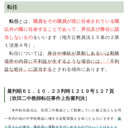
転任
転任
とは、
職員をその職員が現に任命されている職
以外の職に任命することであって、昇任及び降任に該
当しないもの
をいいます（地方公務員法１５条の２第
１項第４号）。
転任については、
身分や俸給が異動しあるいは勤務
場所や内容に不利益が生ずるような場合には、「不利
益な処分」に該当する
とされる傾向にあります。
最判昭６１．１０．２３判時１２１９号１２７頁
［吹田二中教師転任事件上告審判決］
「本件転任処分は、吹田二中教諭として勤務していた被上告人らを同
一市内の他の中学校教諭に補する旨配置換えを命じたものにすぎず、
被
上告人らの身分、俸給等に異動を生ぜしめるものでないことはもとよ