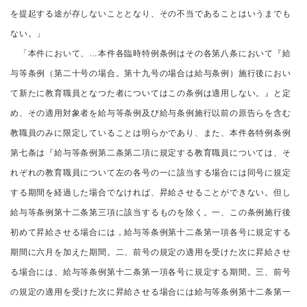
を提起する途が存しないこととなり、その不当であることはいうまでも
ない。」
「本件において、…本件各臨時特例条例はその各第八条において『給
与等条例（第二十号の場合。第十九号の場合は給与条例）施行後におい
て新たに教育職員となつた者についてはこの条例は適用しない。』と定
め、その適用対象者を給与等条例及び給与条例施行以前の原告らを含む
教職員のみに限定していることは明らかであり、また、本件各特例条例
第七条は『給与等条例第二条第二項に規定する教育職員については、そ
れぞれの教育職員について左の各号の一に該当する場合には同号に規定
する期間を経過した場合でなければ、昇給させることができない。但し
給与等条例第十二条第三項に該当するものを除く。一、この条例施行後
初めて昇給させる場合には，給与等条例第十二条第一項各号に規定する
期間に六月を加えた期間。二、前号の規定の適用を受けた次に昇給させ
る場合には、給与等条例第十二条第一項各号に規定する期間。三、前号
の規定の適用を受けた次に昇給させる場合には給与等条例第十二条第一