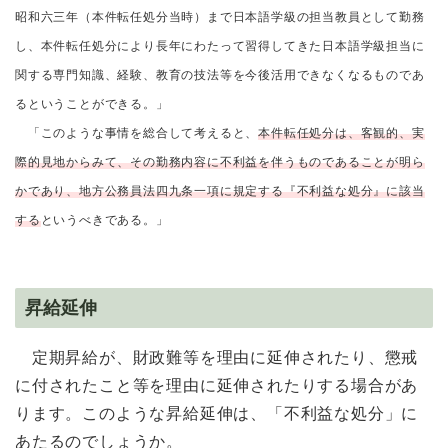
昭和六三年（本件転任処分当時）まで日本語学級の担当教員として勤務
し、本件転任処分により長年にわたって習得してきた日本語学級担当に
関する専門知識、経験、教育の技法等を今後活用できなくなるものであ
るということができる。」
「このような事情を総合して考えると、
本件転任処分は、客観的、実
際的見地からみて、その勤務内容に不利益を伴うものであることが明ら
かであり、地方公務員法四九条一項に規定する『不利益な処分』に該当
する
というべきである。」
昇給延伸
定期昇給が、財政難等を理由に延伸されたり、懲戒
に付されたこと等を理由に延伸されたりする場合があ
ります。このような昇給延伸は、「不利益な処分」に
あたるのでしょうか。