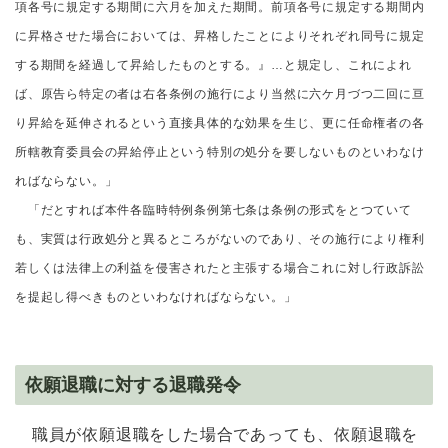
項各号に規定する期間に六月を加えた期間。前項各号に規定する期間内
に昇格させた場合においては、昇格したことによりそれぞれ同号に規定
する期間を経過して昇給したものとする。』…と規定し、これによれ
ば、原告ら特定の者は右各条例の施行により当然に六ケ月づつ二回に亘
り昇給を延伸されるという直接具体的な効果を生じ、更に任命権者の各
所轄教育委員会の昇給停止という特別の処分を要しないものといわなけ
ればならない。」
「だとすれば本件各臨時特例条例第七条は条例の形式をとつていて
も、実質は行政処分と異るところがないのであり、その施行により権利
若しくは法律上の利益を侵害されたと主張する場合これに対し行政訴訟
を提起し得べきものといわなければならない。」
依願退職に対する退職発令
職員が依願退職をした場合であっても、依願退職を