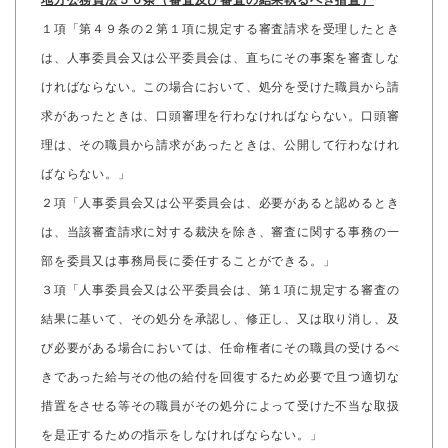
地方公務員法５０条（審査及び審査の結果執るべき措置）
１項「第４９条の２第１項に規定する審査請求を受理したとき
は、人事委員会又は公平委員会は、直ちにその事案を審査しな
ければならない。この場合において、処分を受けた職員から請
求があったときは、口頭審理を行わなければならない。口頭審
理は、その職員から請求があったときは、公開して行わなけれ
ばならない。」
２項「人事委員会又は公平委員会は、必要があると認めるとき
は、当該審査請求に対する裁決を除き、審査に関する事務の一
部を委員又は事務局長に委任することができる。」
３項「人事委員会又は公平委員会は、第１項に規定する審査の
結果に基いて、その処分を承認し、修正し、又は取り消し、及
び必要がある場合においては、任命権者にその職員の受けるべ
きであった給与その他の給付を回復するため必要で且つ適切な
措置をさせる等その職員がその処分によって受けた不当な取扱
を是正するための指示をしなければならない。」