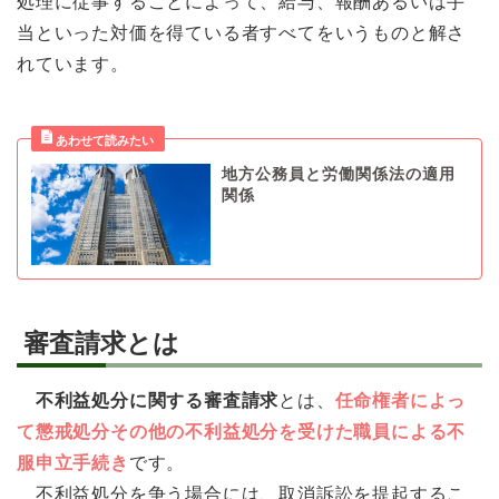
処理に従事することによって、給与、報酬あるいは手
当といった対価を得ている者すべてをいうものと解さ
れています。
地方公務員と労働関係法の適用
関係
審査請求とは
不利益処分に関する審査請求
とは、
任命権者によっ
て懲戒処分その他の不利益処分を受けた職員による不
服申立手続き
です。
不利益処分を争う場合には、取消訴訟を提起するこ