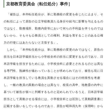
京都教育委員会（転任処分）事件］
「被告は、本件転任処分が、単に勤務校の変更を命じたに止まり、そ
の転任によって原告の公立学校教員たる身分や給与に影響を与えるもの
ではなく、勤務場所、勤務内容等において何らの不利益を伴うものでは
ないから、そもそも公務員としての権利、利益を害することのある公権
力の行使にはあたらないと主張する」。
しかし、「本件転任処分は、単に勤務校の変更のみではなく、原告の
担当を日本語学級担当から小学校全科の担当に変更するものであり、日
本語学級を担当するためには、小学校全科に必要とされるものとは異な
る専門性、熟練性が備わっていることが求められており、被告も現に日
本語学級を担当している教員を異動させる場合にはその特殊性を考慮
し、一般の教員の異動の場合とは異なり、校長の具申、地教委の内申に
基づいて被告が個々に判断するものと定められているうえ、日本語学級
担当として異動させる場合には、小学校全科とは区別して異動調査書に
記載する扱いをしているものであり、原告が昭和四九年（採用時）から