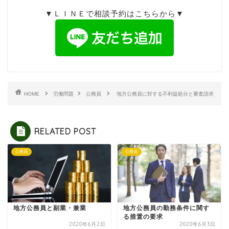
▼ＬＩＮＥで相談予約はこちらから▼
HOME
労働問題
公務員
地方公務員に対する不利益処分と審査請求
RELATED POST
公務員
公務員
地方公務員と副業・兼業
地方公務員の勤務条件に関す
る措置の要求
2020年6月2日
2020年6月3日