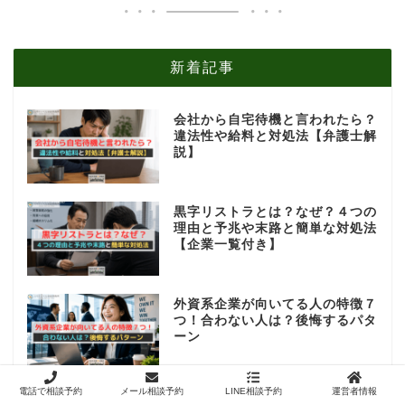
新着記事
会社から自宅待機と言われたら？
違法性や給料と対処法【弁護士解
説】
黒字リストラとは？なぜ？４つの
理由と予兆や末路と簡単な対処法
【企業一覧付き】
外資系企業が向いてる人の特徴７
つ！合わない人は？後悔するパタ
ーン
電話で相談予約
メール相談予約
LINE相談予約
運営者情報
不当解雇の解決金とは？相場や高