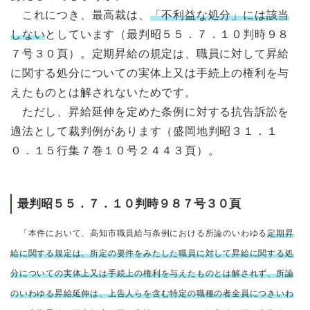
これにつき、最高裁は、
「不利益な処分」には該当
しない
としています（最判昭５５．７．１０判時９８
７号３０頁）。定期昇給の規定は、職員に対して昇給
に関する処分についての実体上又は手続上の権利を与
えたものとは解されないためです。
ただし、昇給延伸を定めた条例に対する抗告訴訟を
適法として裁判例があります（盛岡地判昭３１．１
０．１５行集７巻１０号２４４３頁）。
最判昭５５．７．１０判時９８７号３０頁
「本件において、高知市職員給与条例における所論のいわゆる
定期昇
給に関する規定は、所定の要件をみたした職員に対して昇給に関する処
分についての実体上又は手続上の権利を与えたものとは解されず、所論
のいわゆる昇給延伸は、上告人らを含む特定の職種の者全員につきいわ