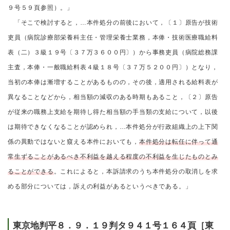
９号５９頁参照）。」
「そこで検討すると，…本件処分の前後において，〔１〕原告が技術
吏員（病院診療部栄養科主任・管理栄養士業務，本俸・技術医療職給料
表（二）３級１９号〔３７万３６００円〕）から事務吏員（病院総務課
主査，本俸・一般職給料表４級１８号〔３７万５２００円〕）となり，
当初の本俸は漸増することがあるものの，その後，適用される給料表が
異なることなどから，相当額の減収のある時期もあること，〔２〕原告
が従来の職務上支給を期待し得た相当額の手当類の支給について，以後
は期待できなくなることが認められ，…本件処分が行政組織上の上下関
係の異動ではないと窺える本件においても，
本件処分は転任に伴って通
常生ずることがあるべき不利益を越える程度の不利益を生じたものとみ
ることができる
。これによると，本訴請求のうち本件処分の取消しを求
める部分については，訴えの利益があるというべきである。」
東京地判平８．９．１９判タ９４１号１６４頁［東