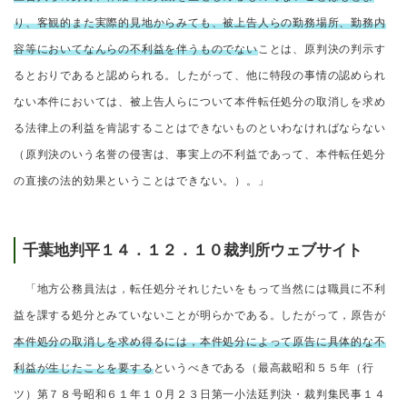
り、客観的また実際的見地からみても、被上告人らの勤務場所、勤務内
容等においてなんらの不利益を伴うものでない
ことは、原判決の判示す
るとおりであると認められる。したがって、他に特段の事情の認められ
ない本件においては、被上告人らについて本件転任処分の取消しを求め
る法律上の利益を肯認することはできないものといわなければならない
（原判決のいう名誉の侵害は、事実上の不利益であって、本件転任処分
の直接の法的効果ということはできない。）。」
千葉地判平１４．１２．１０裁判所ウェブサイト
「地方公務員法は，転任処分それじたいをもって当然には職員に不利
益を課する処分とみていないことが明らかである。したがって，原告が
本件処分の取消しを求め得るには，本件処分によって原告に具体的な不
利益が生じたことを要する
というべきである（最高裁昭和５５年（行
ツ）第７８号昭和６１年１０月２３日第一小法廷判決・裁判集民事１４