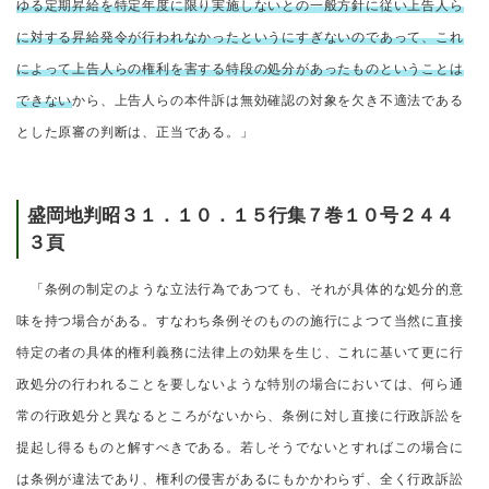
ゆる定期昇給を特定年度に限り実施しないとの一般方針に従い上告人ら
に対する昇給発令が行われなかったというにすぎないのであって、これ
によって上告人らの権利を害する特段の処分があったものということは
できない
から、上告人らの本件訴は無効確認の対象を欠き不適法である
とした原審の判断は、正当である。」
盛岡地判昭３１．１０．１５行集７巻１０号２４４
３頁
「条例の制定のような立法行為であつても、それが具体的な処分的意
味を持つ場合がある。すなわち条例そのものの施行によつて当然に直接
特定の者の具体的権利義務に法律上の効果を生じ、これに基いて更に行
政処分の行われることを要しないような特別の場合においては、何ら通
常の行政処分と異なるところがないから、条例に対し直接に行政訴訟を
提起し得るものと解すべきである。若しそうでないとすればこの場合に
は条例が違法であり、権利の侵害があるにもかかわらず、全く行政訴訟