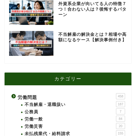
外資系企業が向いてる人の特徴７
つ！合わない人は？後悔するパタ
ーン
不当解雇の解決金とは？相場や高
額になるケース【解決事例付き】
カテゴリー
458
労働問題
不当解雇・退職扱い
187
公務員
7
労働一般
84
労働災害
20
未払残業代・給料請求
155