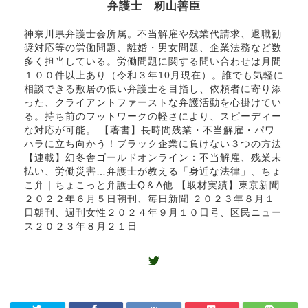
弁護士 籾山善臣
神奈川県弁護士会所属。不当解雇や残業代請求、退職勧
奨対応等の労働問題、離婚・男女問題、企業法務など数
多く担当している。労働問題に関する問い合わせは月間
１００件以上あり（令和３年10月現在）。誰でも気軽に
相談できる敷居の低い弁護士を目指し、依頼者に寄り添
った、クライアントファーストな弁護活動を心掛けてい
る。持ち前のフットワークの軽さにより、スピーディー
な対応が可能。 【著書】長時間残業・不当解雇・パワ
ハラに立ち向かう！ブラック企業に負けない３つの方法
【連載】幻冬舎ゴールドオンライン：不当解雇、残業未
払い、労働災害…弁護士が教える「身近な法律」、ちょ
こ弁｜ちょこっと弁護士Q＆A他 【取材実績】東京新聞
２０２２年６月５日朝刊、毎日新聞 ２０２３年８月１
日朝刊、週刊女性２０２４年９月１０日号、区民ニュー
ス２０２３年８月２１日