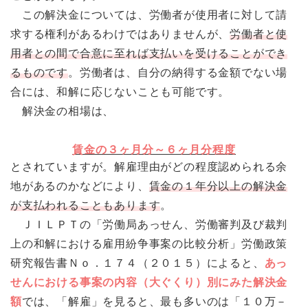
この解決金については、労働者が使用者に対して請
求する権利があるわけではありませんが、
労働者と使
用者との間で合意に至れば支払いを受けることができ
るものです
。労働者は、自分の納得する金額でない場
合には、和解に応じないことも可能です。
解決金の相場は、
賃金の３ヶ月分～６ヶ月分程度
とされていますが。解雇理由がどの程度認められる余
地があるのかなどにより、
賃金の１年分以上の解決金
が支払われることもあります
。
ＪＩＬＰＴの「労働局あっせん、労働審判及び裁判
上の和解における雇用紛争事案の比較分析」労働政策
研究報告書Ｎｏ．１７４（２０１５）によると、
あっ
せんにおける事案の内容（大ぐくり）別にみた解決金
額
では、「解雇」を見ると、最も多いのは「１０万－