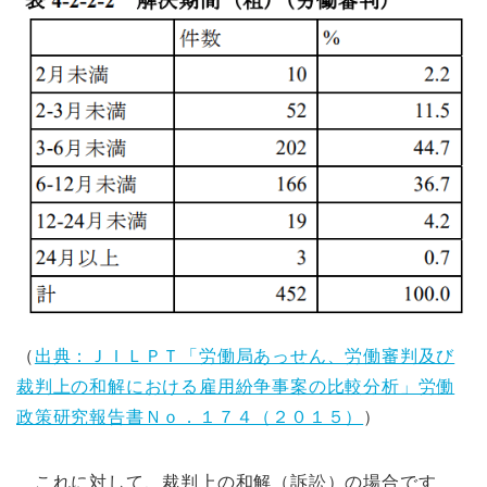
（
出典：ＪＩＬＰＴ「労働局あっせん、労働審判及び
裁判上の和解における雇用紛争事案の比較分析」労働
政策研究報告書Ｎｏ．１７４（２０１５）
）
これに対して、裁判上の和解（訴訟）の場合です