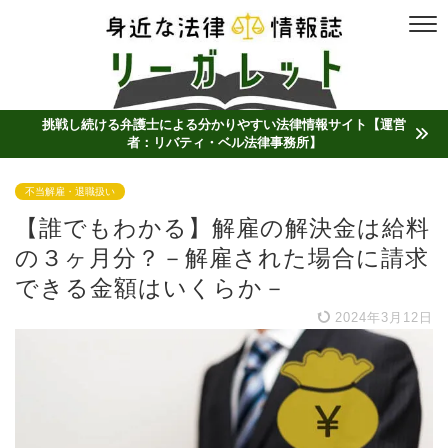
挑戦し続ける弁護士による分かりやすい法律情報サイト【運営
者：リバティ・ベル法律事務所】
不当解雇・退職扱い
【誰でもわかる】解雇の解決金は給料
の３ヶ月分？－解雇された場合に請求
できる金額はいくらか－
2024年3月12日