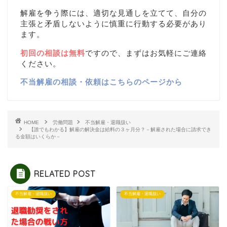
解雇を争う際には、適切な見通しを立てて、自分の
主張と矛盾しないように慎重に行動する必要があり
ます。
初回の相談は無料
ですので、まずはお気軽にご連絡
ください。
不当解雇の相談・依頼はこちらのページから
HOME
労働問題
不当解雇・退職扱い
【誰でもわかる】解雇の解決金は給料の３ヶ月分？－解雇された場合に請求でき
る金額はいくらか－
RELATED POST
不当解雇・退職扱い
不当解雇・退職扱い