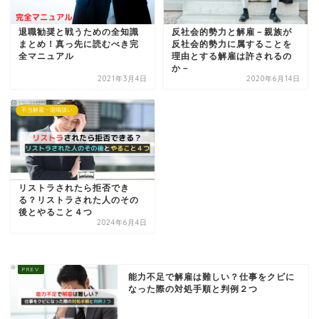
退職勧奨と戦うための全知識
反社会的勢力と解雇－親族が
まとめ！真っ先に読むべき完
反社会的勢力に属することを
全マニュアル
理由とする解雇は許されるの
か－
2021年3月4日
2020年6月14日
不当解雇・退職扱い
リストラされたら拒否でき
る？リストラされた人のその
後とやること４つ
2024年6月4日
能力不足で解雇は難しい？仕事をクビに
なった際の対処手順と判例２つ