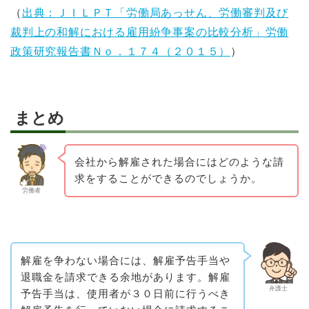
（
出典：ＪＩＬＰＴ「労働局あっせん、労働審判及び
裁判上の和解における雇用紛争事案の比較分析」労働
政策研究報告書Ｎｏ．１７４（２０１５）
）
まとめ
会社から解雇された場合にはどのような請
求をすることができるのでしょうか。
労働者
解雇を争わない場合には、解雇予告手当や
退職金を請求できる余地があります。解雇
弁護士
予告手当は、使用者が３０日前に行うべき