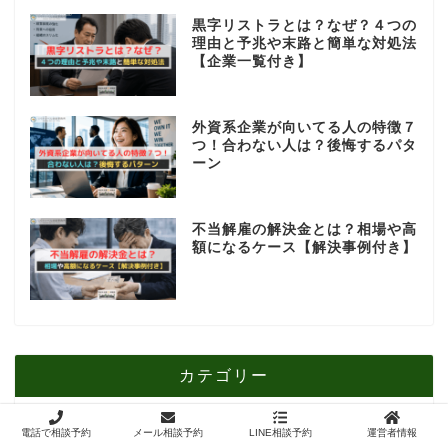
黒字リストラとは？なぜ？４つの
理由と予兆や末路と簡単な対処法
【企業一覧付き】
外資系企業が向いてる人の特徴７
つ！合わない人は？後悔するパタ
ーン
不当解雇の解決金とは？相場や高
額になるケース【解決事例付き】
カテゴリー
458
電話で相談予約
メール相談予約
LINE相談予約
運営者情報
労働問題