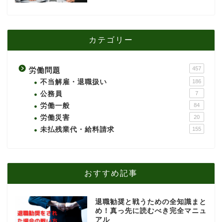
カテゴリー
457
労働問題
不当解雇・退職扱い
186
公務員
7
労働一般
84
労働災害
20
未払残業代・給料請求
155
おすすめ記事
退職勧奨と戦うための全知識まと
め！真っ先に読むべき完全マニュ
アル