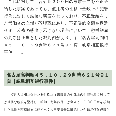
これに対して、合計９２００円の家族手当を不正受
給した事案であっても、使用者の性格上金銭上の犯罪
行為に対して厳格な態度をとっており、不正受給をし
た労働者の立場が管理職にあり、不正受給金額を返還
せず、反省の態度も示さない場合において、懲戒解雇
の判断は正当とした裁判例があります（名古屋高判昭
４５．１０．２９判時６２１号９１頁［岐阜相互銀行
事件］）。
名古屋高判昭４５．１０．２９判時６２１号９１
頁［岐阜相互銀行事件］
「控訴人は相互銀行たる性格上従来職員の金銭上の犯罪行為に対して
は厳格な態度を堅持し、昭和三七年四月には金四万三〇〇〇円余を横領
した職員を懲戒解雇に処すべく人事委員会に附議したが結局依願退職と