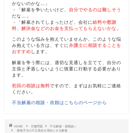
かないのかな…」
・「解雇を争いたいけど、
自分でやるのは難しそう
だな…」
・「解雇されてしまったけど、会社に
給料や慰謝
料、解決金などのお金を支払ってもらえないかな
」
このような悩みを抱えていませんか。このような悩
み抱えている方は、すぐに
弁護士に相談することを
おすすめ
します。
解雇を争う際には、適切な見通しを立てて、自分の
主張と矛盾しないように慎重に行動する必要があり
ます。
初回の相談は無料
ですので、まずはお気軽にご連絡
ください。
不当解雇の相談・依頼はこちらのページから
HOME
労働問題
不当解雇・退職扱い
家族手当の不正受給を理由とする解雇