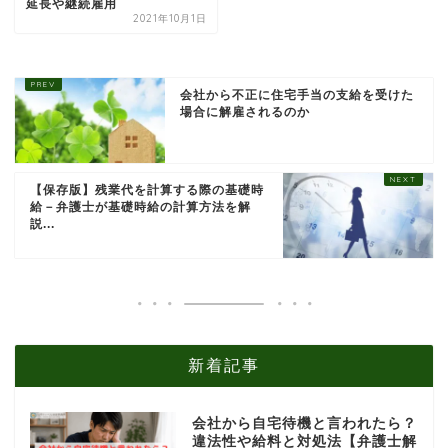
延長や継続雇用
2021年10月1日
会社から不正に住宅手当の支給を受けた
場合に解雇されるのか
【保存版】残業代を計算する際の基礎時
給－弁護士が基礎時給の計算方法を解
説...
新着記事
会社から自宅待機と言われたら？
違法性や給料と対処法【弁護士解