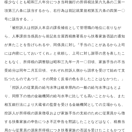
様少なくとも昭和三八年分につき当時施行の所得税法第六九条の二第一
項第三八条に該当するから、右行為は前記就業規程第五六条の四第一〇
号に該当する。」
「被控訴人は控訴人本店の課長補佐として管理職の地位に在りなが
ら、人事課担当係員から前記名古屋西税務署長から扶養家族否認の通知
が来たことを告げられるや、同係員に対し『手当のことがあるから上司
には内密にしておいてくれ』と依頼し、上司に対し謝罪の意を表したこ
ともなく、所得税の調整額は昭和三九年一月一〇日頃、家族手当の不当
受給分は同年二月五日頃、それぞれ控訴人側から請求を受けて始めて支
払つたものであつて、その間全く反省の色を示したことはなかつた。」
「控訴人の従業員の給与水準は岐阜県内の一般の給与水準はもとよ
り、同県下の他の金融機関の給与水準に比しても高いことからも、また
相互銀行法により大蔵省の監督を受ける金融機関としての立場からも、
控訴人が所得税の源泉徴収および家族手当の支給のために従業員から徴
する扶養家族の申告につき不正申告を黙認したことなどはなく、税務当
局から従業員の源泉所得税につき扶養家族の否認を受けたこともかつて