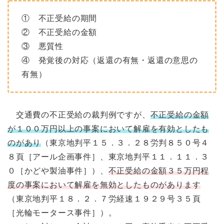
① 不正受給の期間
② 不正受給の金額
③ 悪質性
④ 発覚後の対応（返還の有無・返還の意思の
有無）
交通費の不正受給の裁判例ですが、
不正受給の金額
が１００万円以上の事案において解雇を有効としたも
のがあり
（東京地判平１５．３．２８労判８５０号４
８頁［アール企画事件］、東京地判平１１．１１．３
０［かどや製油事件］）、
不正受給の金額３５万円程
度の事案において解雇を無効としたものがあります
（東京地判平１８．２．７労経速１９２９号３５頁
［光輪モータース事件］）。