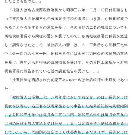
したこともあつた。」
「控訴人は名古屋西税務署長から昭和三八年一二月一〇日付書面をも
つて被控訴人の昭和三七年分源泉所得税の徴収につき妻…が扶養家族で
あることを否認する旨の通知を受け、その頃他の二名の職員についても
所轄税務署長から同様の通知を受けたので、各所轄税務署に係員を派遣
して調査させたところ、被控訴人の妻…は」Ｓ「工業所から昭和三七年
中に金一四万六七三一円、昭和三八年には金三〇万円余の各給与の支給
を受け、両年とも所得税の源泉徴収を受けて、その旨同工業所から所轄
税務署長に報告されている旨の調査報告を受けた…。」
「扶養控除を否認された前記三名の内一名は控訴銀行の支店長であつ
た」。
「
被控訴人は昭和三七、八両年度において前記妻…のほか長男および
長女を扶養し、右三名を扶養家族として申告した結果前記給与規程細則
により昭和三七年中は毎月金二五〇〇円、昭和三八年中は毎月金三九〇
〇円の家族手当の支給を受けたが、」妻「は定職を持ち納税義務を負担
していたから、同細則の規定により扶養家族とみなされず、長男および