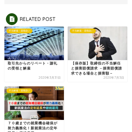
RELATED POST
不当解雇・退職扱い
不当解雇・退職扱い
取引先からのリベート・謝礼
【保存版】取締役の不当解任
の受領と解雇
と損害賠償請求 －損害賠償請
求できる場合と損害額－
2020年3月31日
2020年7月3日
不当解雇・退職扱い
７０歳までの就業機会確保が
努力義務化！新就業法の定年