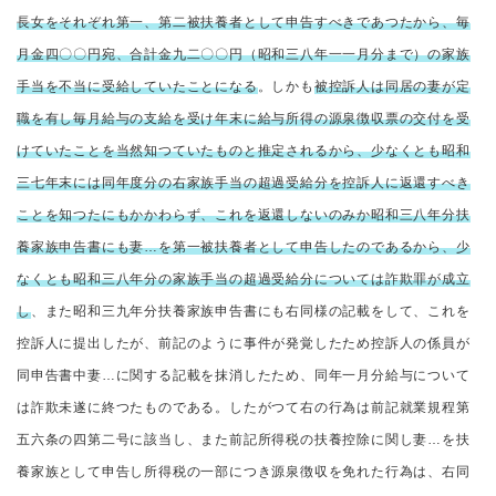
長女をそれぞれ第一、第二被扶養者として申告すべきであつたから、毎
月金四〇〇円宛、合計金九二〇〇円（昭和三八年一一月分まで）の家族
手当を不当に受給していたことになる
。しかも
被控訴人は同居の妻が定
職を有し毎月給与の支給を受け年末に給与所得の源泉徴収票の交付を受
けていたことを当然知つていたものと推定されるから、少なくとも昭和
三七年末には同年度分の右家族手当の超過受給分を控訴人に返還すべき
ことを知つたにもかかわらず、これを返還しないのみか昭和三八年分扶
養家族申告書にも妻…を第一被扶養者として申告したのであるから、少
なくとも昭和三八年分の家族手当の超過受給分については詐欺罪が成立
し
、また昭和三九年分扶養家族申告書にも右同様の記載をして、これを
控訴人に提出したが、前記のように事件が発覚したため控訴人の係員が
同申告書中妻…に関する記載を抹消したため、同年一月分給与について
は詐欺未遂に終つたものである。したがつて右の行為は前記就業規程第
五六条の四第二号に該当し、また前記所得税の扶養控除に関し妻…を扶
養家族として申告し所得税の一部につき源泉徴収を免れた行為は、右同