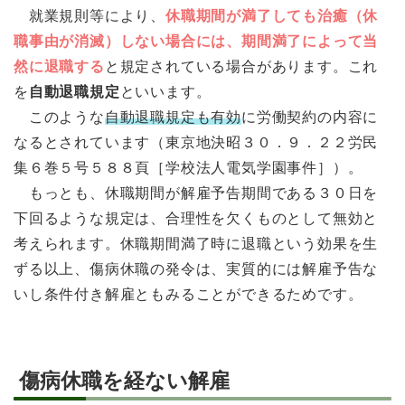
就業規則等により、
休職期間が満了しても治癒（休
職事由が消滅）しない場合には、期間満了によって当
然に退職する
と規定されている場合があります。これ
を
自動退職規定
といいます。
このような
自動退職規定も有効
に労働契約の内容に
なるとされています（東京地決昭３０．９．２２労民
集６巻５号５８８頁［学校法人電気学園事件］）。
もっとも、休職期間が解雇予告期間である３０日を
下回るような規定は、合理性を欠くものとして無効と
考えられます。休職期間満了時に退職という効果を生
ずる以上、傷病休職の発令は、実質的には解雇予告な
いし条件付き解雇ともみることができるためです。
傷病休職を経ない解雇