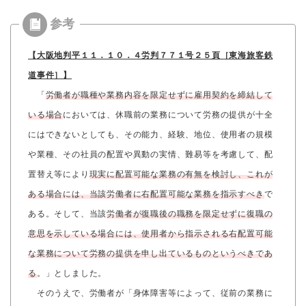
【大阪地判平１１．１０．４労判７７１号２５頁［東海旅客鉄
道事件］】
「
労働者が職種や業務内容を限定せずに雇用契約を締結して
いる場合
においては、休職前の業務について労務の提供が十全
にはできないとしても、その能力、経験、地位、使用者の規模
や業種、その社員の配置や異動の実情、難易等を考慮して、配
置替え等により
現実に配置可能な業務の有無を検討し、これが
ある場合には、当該労働者に右配置可能な業務を指示すべき
で
ある。そして、当該
労働者が復職後の職務を限定せずに復職の
意思を示している場合には、使用者から指示される右配置可能
な業務について労務の提供を申し出ているものというべきであ
る
。」としました。
そのうえで、労働者が「身体障害等によって、従前の業務に