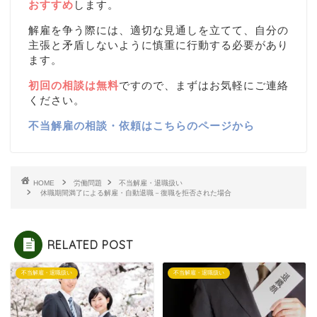
おすすめ
します。
解雇を争う際には、適切な見通しを立てて、自分の
主張と矛盾しないように慎重に行動する必要があり
ます。
初回の相談は無料
ですので、まずはお気軽にご連絡
ください。
不当解雇の相談・依頼はこちらのページから
HOME
労働問題
不当解雇・退職扱い
休職期間満了による解雇・自動退職－復職を拒否された場合
RELATED POST
不当解雇・退職扱い
不当解雇・退職扱い