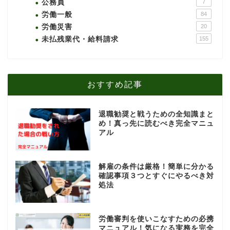
公務員
7
労働一般
84
労働災害
20
未払残業代・給料請求
155
おすすめ記事
退職勧奨と戦うための全知識まと
め！真っ先に読むべき完全マニュ
アル
解雇の条件は厳格！簡単に分かる
確認事項３つとすぐにやるべき対
処法
労働審判を使いこなすための必携
マニュアル！気になる実務を完全