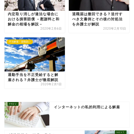
内定取り消しが違法な場合に
退職届は撤回できる？送付す
おける損害賠償 －慰謝料と和
べき文書例とその後の対処法
解金の相場を解説－
を弁護士が解説
2020年2月6日
2020年2月10日
不当解雇・退職扱い
通勤手当を不正受給すると解
雇される？弁護士が徹底解説
2020年2月1日
インターネットの私的利用による解雇