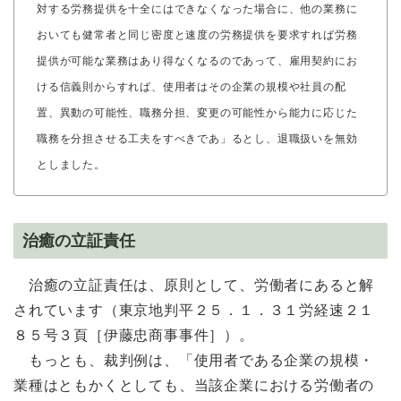
対する労務提供を十全にはできなくなった場合に、他の業務に
おいても健常者と同じ密度と速度の労務提供を要求すれば労務
提供が可能な業務はあり得なくなるのであって、雇用契約にお
ける信義則からすれば、使用者はその企業の規模や社員の配
置、異動の可能性、職務分担、変更の可能性から能力に応じた
職務を分担させる工夫をすべきであ」るとし、退職扱いを無効
としました。
治癒の立証責任
治癒の立証責任は、原則として、労働者にあると解
されています（東京地判平２５．１．３１労経速２１
８５号３頁［伊藤忠商事事件］）。
もっとも、裁判例は、「使用者である企業の規模・
業種はともかくとしても、当該企業における労働者の