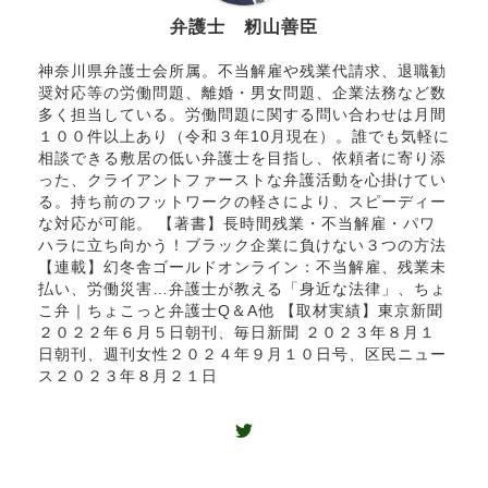
弁護士 籾山善臣
神奈川県弁護士会所属。不当解雇や残業代請求、退職勧
奨対応等の労働問題、離婚・男女問題、企業法務など数
多く担当している。労働問題に関する問い合わせは月間
１００件以上あり（令和３年10月現在）。誰でも気軽に
相談できる敷居の低い弁護士を目指し、依頼者に寄り添
った、クライアントファーストな弁護活動を心掛けてい
る。持ち前のフットワークの軽さにより、スピーディー
な対応が可能。 【著書】長時間残業・不当解雇・パワ
ハラに立ち向かう！ブラック企業に負けない３つの方法
【連載】幻冬舎ゴールドオンライン：不当解雇、残業未
払い、労働災害…弁護士が教える「身近な法律」、ちょ
こ弁｜ちょこっと弁護士Q＆A他 【取材実績】東京新聞
２０２２年６月５日朝刊、毎日新聞 ２０２３年８月１
日朝刊、週刊女性２０２４年９月１０日号、区民ニュー
ス２０２３年８月２１日