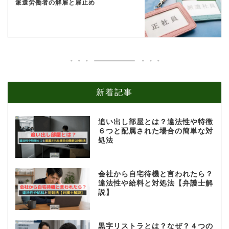
派遣労働者の解雇と雇止め
新着記事
追い出し部屋とは？違法性や特徴
６つと配属された場合の簡単な対
処法
会社から自宅待機と言われたら？
違法性や給料と対処法【弁護士解
説】
黒字リストラとは？なぜ？４つの