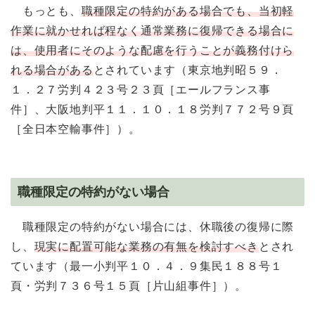
もっとも、
職種限定の特約がある場合でも、当初軽
作業に就かせれば程なく通常業務に復帰できる場合に
は、使用者にそのような配慮を行うことが義務付けら
れる場合がある
とされています（東京地判昭５９．
１．２７労判４２３号２３頁［エールフランス事
件］、大阪地判平１１．１０．１８労判７７２号９頁
［全日本空輸事件］）。
職種限定の特約がない場合
職種限定の特約がない場合には、休職後の復帰に際
し、
現実に配置可能な業務の有無を検討すべき
とされ
ています（最一小判平１０．４．９集民１８８号１
頁・労判７３６号１５頁［片山組事件］）。