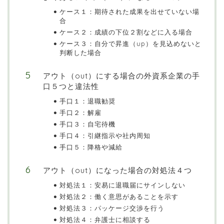
ケース１：期待された成果を出せていない場
合
ケース２：成績の下位２割などに入る場合
ケース３：自分で昇進（up）を見込めないと
判断した場合
アウト（out）にする場合の外資系企業の手
口５つと違法性
手口１：退職勧奨
手口２：解雇
手口３：自宅待機
手口４：引継指示や社内周知
手口５：降格や減給
アウト（out）になった場合の対処法４つ
対処法１：安易に退職届にサインしない
対処法２：働く意思があることを示す
対処法３：パッケージ交渉を行う
対処法４：弁護士に相談する