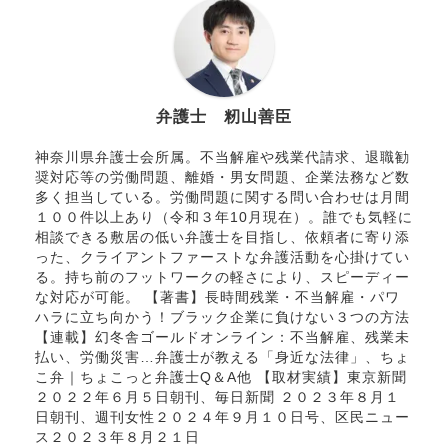
弁護士 籾山善臣
神奈川県弁護士会所属。不当解雇や残業代請求、退職勧
奨対応等の労働問題、離婚・男女問題、企業法務など数
多く担当している。労働問題に関する問い合わせは月間
１００件以上あり（令和３年10月現在）。誰でも気軽に
相談できる敷居の低い弁護士を目指し、依頼者に寄り添
った、クライアントファーストな弁護活動を心掛けてい
る。持ち前のフットワークの軽さにより、スピーディー
な対応が可能。 【著書】長時間残業・不当解雇・パワ
ハラに立ち向かう！ブラック企業に負けない３つの方法
【連載】幻冬舎ゴールドオンライン：不当解雇、残業未
払い、労働災害…弁護士が教える「身近な法律」、ちょ
こ弁｜ちょこっと弁護士Q＆A他 【取材実績】東京新聞
２０２２年６月５日朝刊、毎日新聞 ２０２３年８月１
日朝刊、週刊女性２０２４年９月１０日号、区民ニュー
ス２０２３年８月２１日