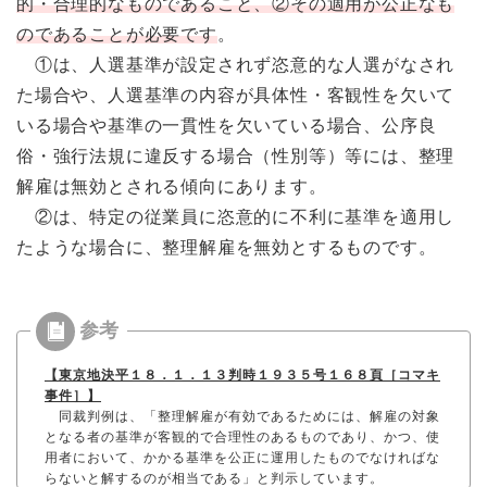
的・合理的なものであること、②その適用が公正なも
のであることが必要です
。
①は、人選基準が設定されず恣意的な人選がなされ
た場合や、人選基準の内容が具体性・客観性を欠いて
いる場合や基準の一貫性を欠いている場合、公序良
俗・強行法規に違反する場合（性別等）等には、整理
解雇は無効とされる傾向にあります。
②は、特定の従業員に恣意的に不利に基準を適用し
たような場合に、整理解雇を無効とするものです。
【東京地決平１８．１．１３判時１９３５号１６８頁［コマキ
事件］】
同裁判例は、「整理解雇が有効であるためには、解雇の対象
となる者の基準が客観的で合理性のあるものであり、かつ、使
用者において、かかる基準を公正に運用したものでなければな
らないと解するのが相当である」と判示しています。