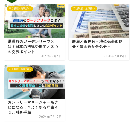
不当解雇・退職扱い
不当解雇・退職扱い
退職時のガーデンリーブと
解雇と仮処分－地位保全仮処
は？日本の法律や期間と３つ
分と賃金仮払仮処分－
の交渉ポイント
2023年2月5日
2020年5月15日
不当解雇・退職扱い
カントリーマネージャーもク
ビになる！？よくある理由４
つと対処手順
2024年7月17日