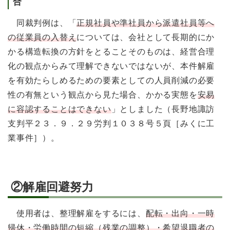
合
同裁判例は、「
正規社員や準社員から派遣社員等へ
の従業員の入替え
については、会社として長期的にか
かる構造転換の方針をとることそのものは、経営合理
化の観点からみて理解できないではないが、本件解雇
を有効たらしめるための要素としての人員削減の必要
性の有無という観点から見た場合、かかる実態を
安易
に容認することはできない
」としました（長野地諏訪
支判平２３．９．２９労判１０３８号５頁［みくに工
業事件］）。
②解雇回避努力
使用者は、整理解雇をするには、
配転・出向・一時
帰休・労働時間の短縮（残業の調整）・希望退職者の