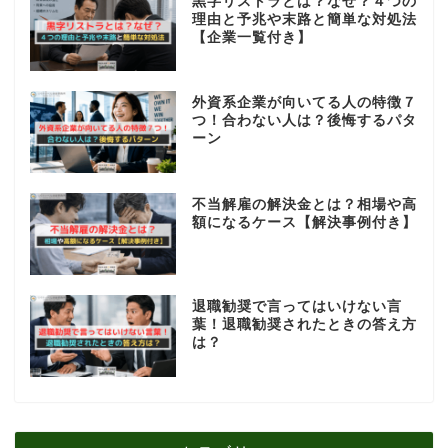
黒字リストラとは？なぜ？４つの
理由と予兆や末路と簡単な対処法
【企業一覧付き】
外資系企業が向いてる人の特徴７
つ！合わない人は？後悔するパタ
ーン
不当解雇の解決金とは？相場や高
額になるケース【解決事例付き】
退職勧奨で言ってはいけない言
葉！退職勧奨されたときの答え方
は？