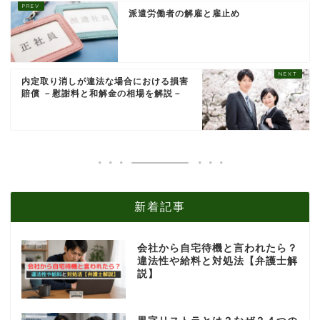
派遣労働者の解雇と雇止め
内定取り消しが違法な場合における損害
賠償 －慰謝料と和解金の相場を解説－
新着記事
会社から自宅待機と言われたら？
違法性や給料と対処法【弁護士解
説】