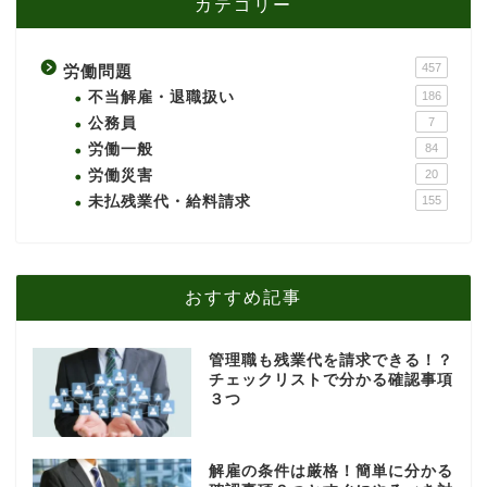
カテゴリー
457
労働問題
不当解雇・退職扱い
186
公務員
7
労働一般
84
労働災害
20
未払残業代・給料請求
155
おすすめ記事
管理職も残業代を請求できる！？
チェックリストで分かる確認事項
３つ
解雇の条件は厳格！簡単に分かる