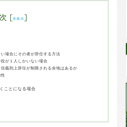
次
[
]
非表示
ない場合にその者が辞任する方法
締役が１人しかいない場合
に信義則上辞任が制限される余地はあるか
効性
くことになる場合