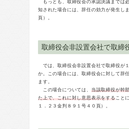
もっとも、取締役会の承認決議までは
知された場合には、辞任の効力が発生し
頁）。
取締役会非設置会社で取締
では、取締役会非設置会社で取締役が
か。この場合には、取締役会に対して辞
ます。
この場合については、
当該取締役が幹
た上で、これに対し意思表示をする
こと
１．２３金判８９１号４０頁）。