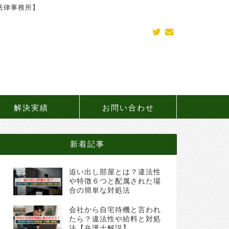
法律事務所】
解決実績
お問い合わせ
新着記事
追い出し部屋とは？違法性
や特徴６つと配属された場
合の簡単な対処法
会社から自宅待機と言われ
たら？違法性や給料と対処
法【弁護士解説】