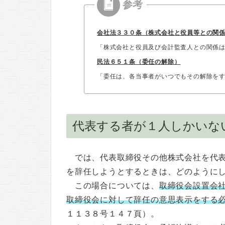
会社法３３０条（株式会社と役員等との関
「株式会社と役員及び会計監査人との関係
民法６５１条（委任の解除）
「委任は、各当事者がいつでもその解除を
代表する者が１人しかいな
では、代表取締役その他株式会社を代
を辞任しようとするときは、どのように
この場合については、
取締役会設置会
取締役会に対して辞任の意思表示をする
１１３８号１４７頁）。