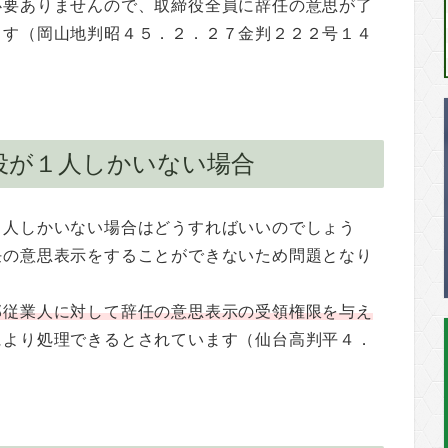
必要ありませんので、取締役全員に辞任の意思が了
ます（岡山地判昭４５．２．２７金判２２２号１４
役が１人しかいない場合
１人しかいない場合はどうすればいいのでしょう
任の意思表示をすることができないため問題となり
部従業人に対して辞任の意思表示の受領権限を与え
により処理できるとされています（仙台高判平４．