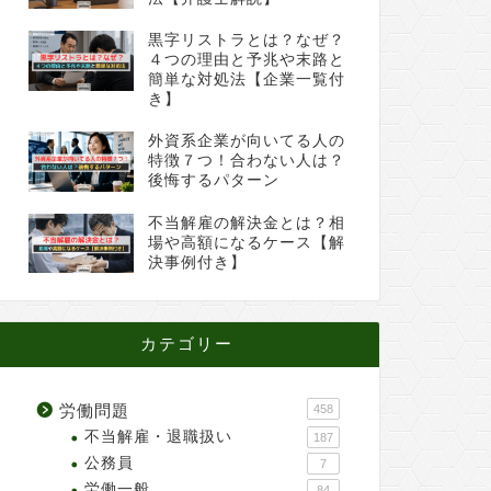
黒字リストラとは？なぜ？
４つの理由と予兆や末路と
簡単な対処法【企業一覧付
き】
外資系企業が向いてる人の
特徴７つ！合わない人は？
後悔するパターン
不当解雇の解決金とは？相
場や高額になるケース【解
決事例付き】
カテゴリー
労働問題
458
不当解雇・退職扱い
187
公務員
7
労働一般
84