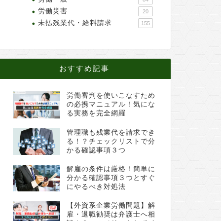
労働災害
20
未払残業代・給料請求
155
おすすめ記事
労働審判を使いこなすため
の必携マニュアル！気にな
る実務を完全網羅
管理職も残業代を請求でき
る！？チェックリストで分
かる確認事項３つ
解雇の条件は厳格！簡単に
分かる確認事項３つとすぐ
にやるべき対処法
【外資系企業労働問題】解
雇・退職勧奨は弁護士へ相