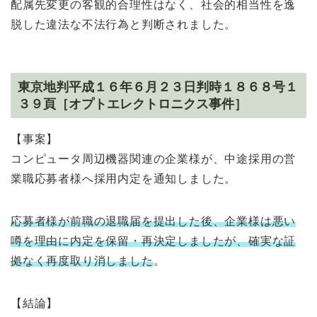
配属先変更の客観的合理性はなく、社会的相当性を逸
脱した違法な不法行為と判断されました。
東京地判平成１６年６月２３日判時１８６８号１
３９頁［オプトエレクトロニクス事件］
【事案】
コンピュータ周辺機器関連の企業様が、中途採用の営
業職応募者様へ採用内定を通知しました。
応募者様が前職の退職届を提出した後、企業様は悪い
噂を理由に内定を保留・再決定しましたが、確実な証
拠なく再度取り消しました
。
【結論】