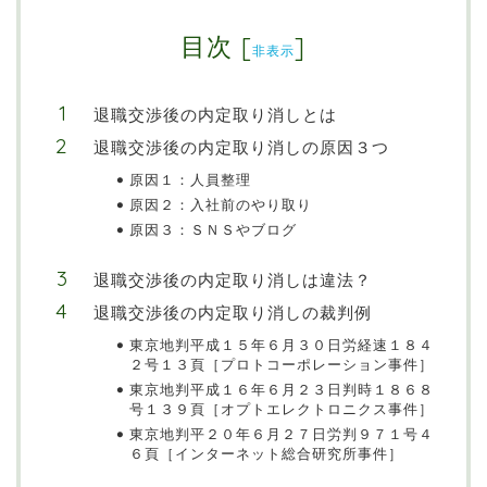
目次
[
]
非表示
退職交渉後の内定取り消しとは
退職交渉後の内定取り消しの原因３つ
原因１：人員整理
原因２：入社前のやり取り
原因３：ＳＮＳやブログ
退職交渉後の内定取り消しは違法？
退職交渉後の内定取り消しの裁判例
東京地判平成１５年６月３０日労経速１８４
２号１３頁［プロトコーポレーション事件］
東京地判平成１６年６月２３日判時１８６８
号１３９頁［オプトエレクトロニクス事件］
東京地判平２０年６月２７日労判９７１号４
６頁［インターネット総合研究所事件］