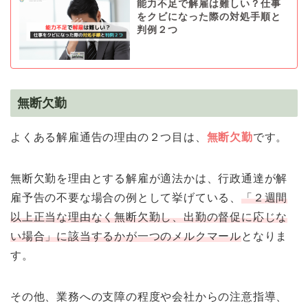
能力不足で解雇は難しい？仕事
をクビになった際の対処手順と
判例２つ
無断欠勤
よくある解雇通告の理由の２つ目は、
無断欠勤
です。
無断欠勤を理由とする解雇が適法かは、行政通達が解
雇予告の不要な場合の例として挙げている、
「２週間
以上正当な理由なく無断欠勤し、出勤の督促に応じな
い場合」に該当するかが一つのメルクマール
となりま
す。
その他、業務への支障の程度や会社からの注意指導、