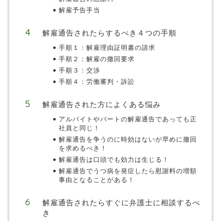
解雇予告手当
解雇通告されたらするべき４つの手順
手順１：解雇理由証明書の請求
手順２：解雇の撤回要求
手順３：交渉
手順４：労働審判・訴訟
解雇通告された方によくある悩み
アルバイトやパートの解雇通告であっても正
社員と同じ！
解雇通告を争うのに時効はないが早めに撤回
を求めるべき！
解雇通告は口頭でも効力は生じる！
解雇通告でうつ病を発症したら慰謝料の増額
事由となることがある！
解雇通告されたらすぐに弁護士に相談するべ
き