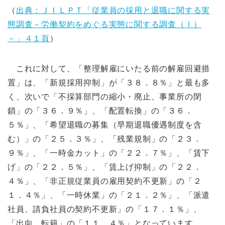
（
出典：ＪＩＬＰＴ「従業員の採用と退職に関する実
態調査－労働契約をめぐる実態に関する調査（Ⅰ）
－」４１頁
）
これに対して、「整理解雇にいたる前の解雇回避措
置」は、「新規採用抑制」が「３８．８％」と最も多
く、次いで「不採算部門の縮小・廃止、事業所の閉
鎖」の「３６．９％」、「配置転換」の「３６．
５％」、「希望退職の募集（早期退職優遇制度を含
む）」の「２５．３％」、「残業規制」の「２３．
９％」、「一時金カット」の「２２．７％」、「賃下
げ」の「２２．５％」、「賃上げ抑制」の「２２．
４％」、「非正規従業員の雇用契約不更新」の「２
１．４％」、「一時休業」の「２１．２％」、「派遣
社員、請負社員の契約不更新」の「１７．１％」、
「出向、転籍」の「１１．４％」となっています。