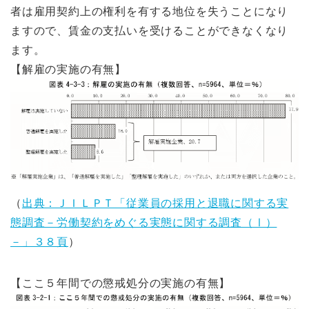
者は雇用契約上の権利を有する地位を失うことになり
ますので、賃金の支払いを受けることができなくなり
ます。
【解雇の実施の有無】
（
出典：ＪＩＬＰＴ「従業員の採用と退職に関する実
態調査－労働契約をめぐる実態に関する調査（Ⅰ）
－」３８頁
）
【ここ５年間での懲戒処分の実施の有無】