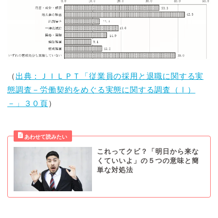
（
出典：ＪＩＬＰＴ「従業員の採用と退職に関する実
態調査－労働契約をめぐる実態に関する調査（Ⅰ）
－」３０頁
）
これってクビ？「明日から来な
くていいよ」の５つの意味と簡
単な対処法