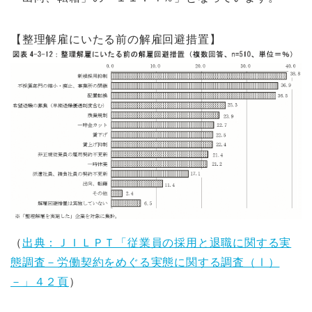
【整理解雇にいたる前の解雇回避措置】
（
出典：ＪＩＬＰＴ「従業員の採用と退職に関する実
態調査－労働契約をめぐる実態に関する調査（Ⅰ）
－」４２頁
）