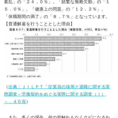
紊乱」の「２４．０％」、「頻繁な無断欠勤」の「１
５．０％」、「健康上の問題」の「１２．２％」、
「休職期間の満了」の「８．７％」となっています。
【普通解雇を行うこととした理由】
（
出典：ＪＩＬＰＴ「従業員の採用と退職に関する実
態調査－労働契約をめぐる実態に関する調査（Ⅰ）
－」４０頁
）
また、多くの場合、何の前触れもなくクビになるわ