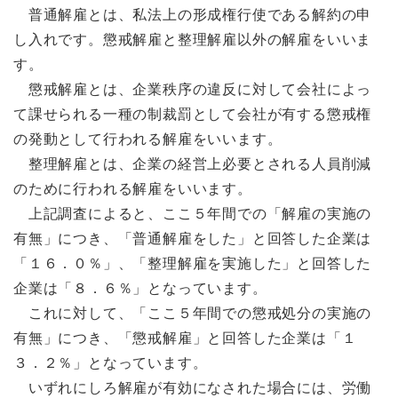
普通解雇とは、私法上の形成権行使である解約の申
し入れです。懲戒解雇と整理解雇以外の解雇をいいま
す。
懲戒解雇とは、企業秩序の違反に対して会社によっ
て課せられる一種の制裁罰として会社が有する懲戒権
の発動として行われる解雇をいいます。
整理解雇とは、企業の経営上必要とされる人員削減
のために行われる解雇をいいます。
上記調査によると、ここ５年間での「解雇の実施の
有無」につき、「普通解雇をした」と回答した企業は
「１６．０％」、「整理解雇を実施した」と回答した
企業は「８．６％」となっています。
これに対して、「ここ５年間での懲戒処分の実施の
有無」につき、「懲戒解雇」と回答した企業は「１
３．２％」となっています。
いずれにしろ解雇が有効になされた場合には、労働