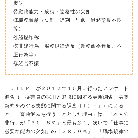
喪失
②勤務能力・成績・適格性の欠如
③職務懈怠（欠勤、遅刻、早退、勤務態度不良
等）
④経歴詐称
⑤非違行為、服務規律違反（業務命令違反、不
正行為等）
⑥経営不振
ＪＩＬＰＴが２０１２年１０月に行ったアンケート
調査（「従業員の採用と退職に関する実態調査－労働
契約をめぐる実態に関する調査（Ⅰ）－」）による
と、「普通解雇を行うこととした理由」は、「本人の
非行」が「３０．８％」と最も多く、次いで「仕事に
必要な能力の欠如」の「２８．０％」、「職場規律の