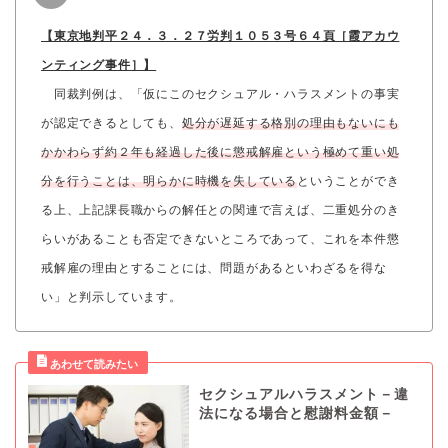
【東京地判平２４．３．２７労判１０５３号６４頁［霞アカウ
ンティング事件］】
同裁判例は、「仮にこのセクシュアル・ハラスメントの事実
が認定できるとしても、
処分が遅延する格別の理由もないにも
かかわらず約２年も経過した後に懲戒解雇という極めて重い処
分を行うことは、明らかに時機を失している
ということができ
る上、上記課長職からの解任との関連で言えば、二重処分のき
らいがあることも否定できないところであって、これを本件懲
戒解雇の理由とすることには、問題があるといわざるを得な
い」と判示しています。
セクシュアルハラスメント－違
法になる場合と慰謝料金額－