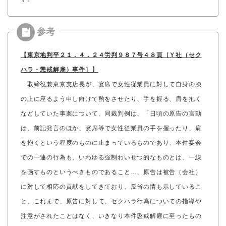
【東京地判平２１．４．２４労判９８７号４８頁［Ｙ社（セク
ハラ・懲戒解雇）事件］】
取締役兼東京支店長が、宴席で女性従業員に対して自身の膝
の上に座るよう申し向けて酌をさせたり、手を握る、肩を抱く
などしていた事案について、同裁判例は、「日頃の原告の言動
は、前記発言のほか、宴席等で女性従業員の手を握ったり、肩
を抱くという程度のものに止まっているものであり、本件宴会
での一連の行為も、いわゆる強制わいせつ的なものとは、一線
を画すものというべきものであること…、原告は被告（会社）
に対して相応の貢献をしてきており、反省の情も示しているこ
と、これまで、原告に対して、セクハラ行為についての指導や
注意がされたことはなく、いきなり本件懲戒解雇に至ったもの