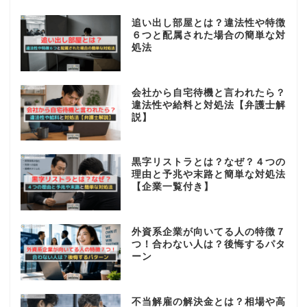
追い出し部屋とは？違法性や特徴
６つと配属された場合の簡単な対
処法
会社から自宅待機と言われたら？
違法性や給料と対処法【弁護士解
説】
黒字リストラとは？なぜ？４つの
理由と予兆や末路と簡単な対処法
【企業一覧付き】
外資系企業が向いてる人の特徴７
つ！合わない人は？後悔するパタ
ーン
不当解雇の解決金とは？相場や高