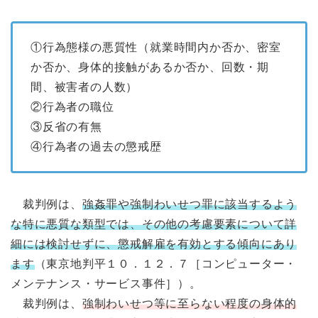
①行為態様の悪質性（就業時間内か否か、密室
か否か、身体的接触があるか否か、回数・期
間、被害者の人数）
②行為者の職位
③反省の有無
④行為者の過去の懲戒歴
裁判例は、
強姦罪や強制わいせつ罪に該当するよう
な特に悪質な類型では、その他の考慮要素について詳
細には検討せずに、懲戒解雇を有効とする傾向にあり
ます
（東京地判平１０．１２．７［コンピューター・
メンテナンス・サービス事件］）。
裁判例は、
強制わいせつ等に至らない程度の身体的