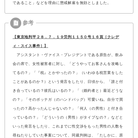
であること」などを理由に懲戒解雇を無効としました。
【東京地判平２８．７．１９労判１１５０号１６頁［クレデ
ィ・スイス事件］】
アシスタント・ヴァイス・プレジデントである原告が、飲み
会の席で、女性被害者に対し、「どうやってお客さんを攻略し
てるの？」「『枕』とかやったの？」（いわゆる枕営業をした
ことがあるのか？）という発言をしたり、日頃から、「誰と付
き合っているの？彼氏はいるの？」「（婚約者と）最近どうな
の？」「そのボッテガ（のハンドバッグ）可愛いね。自分で買
ったの？高かったんじゃないの？」「何人（の男性）と付き合
っているの？」「どういうの（男性）がタイプなの？」などと
いった発言をしたり、これまでに性交渉をもった男性の人数を
尋ねたりしていた事案について、同裁判例は、「たしかに、原