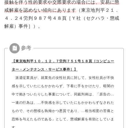
接触を伴う性的要求や交際要求の場合には、安易に懲
戒解雇を認めない傾向にあります
（東京地判平２１．
４．２４労判９８７号４８頁［Ｙ社（セクハラ・懲戒
解雇）事件］）。
【東京地判平１０．１２．７労判７５１号１８頁［コンピュー
ター・メンテナンス・サービス事件］】
派遣従業員が、就業先の女性社員に対して、女性社員が不快
感を示していたにもかかわらず、下着に手をかけたり、暗闇の
中で抱きついたりした事案について、同裁判例は、「原告の…
一連の行為は、…不快感を示していたにもかかわらずなされた
もので、その態様も執拗かつ悪質であり、…相当程度の苦痛と
恐怖を与えたものである」として、懲戒解雇を有効としていま
す。