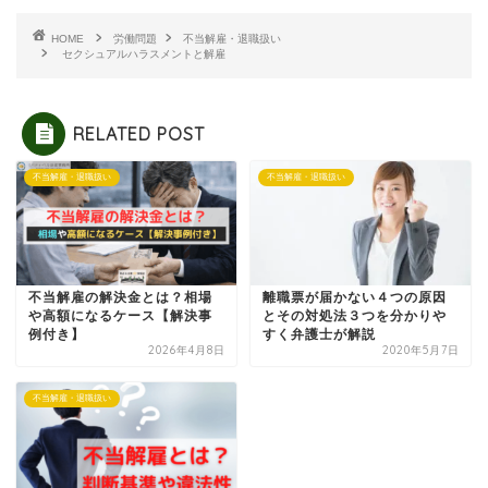
HOME
労働問題
不当解雇・退職扱い
セクシュアルハラスメントと解雇
RELATED POST
不当解雇・退職扱い
不当解雇・退職扱い
不当解雇の解決金とは？相場
離職票が届かない４つの原因
や高額になるケース【解決事
とその対処法３つを分かりや
例付き】
すく弁護士が解説
2026年4月8日
2020年5月7日
不当解雇・退職扱い