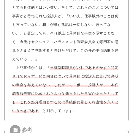
とても具体的とはいい難い。そして、これらのことについては
事実かと尋ねられた控訴人が、「いいえ。仕事以外のことは何
も言っていない。相手が嫌がる話は一切しない。言ってな
い。」と否定しても、それ以上に具体的な事実を示すことな
く、今後はセクシュアルハラスメント調査委員会で専門家の意
見をふまえて判断すると告げただけで、この件の事情聴取を終
えている…。」
上記事情からは、「
当該臨時職員がだれであるのかすら特定
されておらず、発言内容について具体的に控訴人に告げて弁明
の機会を与えていない。したがって、仮に、控訴人が、…本件
調査報告書に記載されたような発言をした事実があったとして
も、これを処分理由とするのは手続的に著しく相当性を欠くと
いうべきである
」と判示しています。