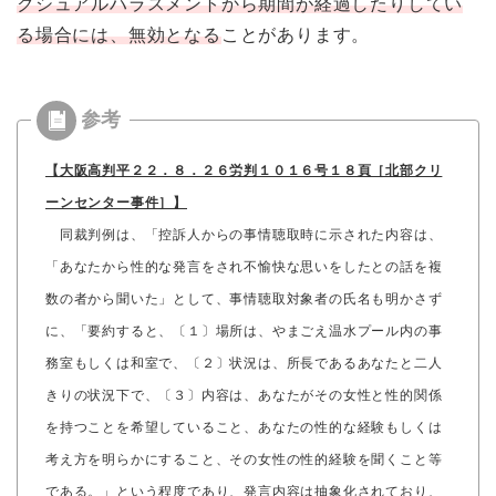
クシュアルハラスメントから期間が経過したりしてい
る場合には、無効となる
ことがあります。
【大阪高判平２２．８．２６労判１０１６号１８頁［北部クリ
ーンセンター事件］】
同裁判例は、「控訴人からの事情聴取時に示された内容は、
「あなたから性的な発言をされ不愉快な思いをしたとの話を複
数の者から聞いた」として、事情聴取対象者の氏名も明かさず
に、「要約すると、〔１〕場所は、やまごえ温水プール内の事
務室もしくは和室で、〔２〕状況は、所長であるあなたと二人
きりの状況下で、〔３〕内容は、あなたがその女性と性的関係
を持つことを希望していること、あなたの性的な経験もしくは
考え方を明らかにすること、その女性の性的経験を聞くこと等
である。」という程度であり、発言内容は抽象化されており、