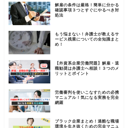
解雇の条件は厳格！簡単に分かる
確認事項３つとすぐにやるべき対
処法
もう悩まない！弁護士が教えるサ
ービス残業についての全知識まと
め！
【外資系企業労働問題】解雇・退
職勧奨は弁護士へ相談！３つのメ
リットとポイント
労働審判を使いこなすための必携
マニュアル！気になる実務を完全
網羅
ブラック企業まとめ！過酷な職場
環境を生き抜くための完全マニュ