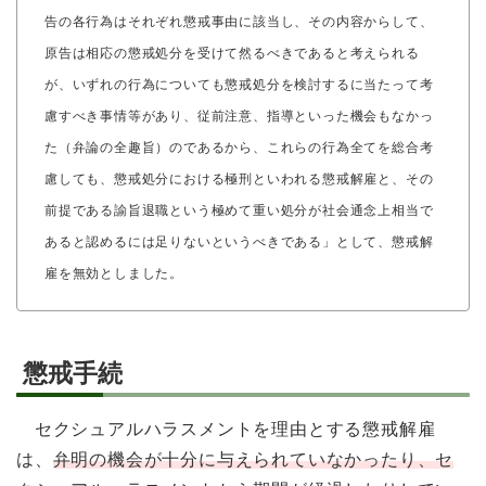
告の各行為はそれぞれ懲戒事由に該当し、その内容からして、
原告は相応の懲戒処分を受けて然るべきであると考えられる
が、いずれの行為についても懲戒処分を検討するに当たって考
慮すべき事情等があり、従前注意、指導といった機会もなかっ
た（弁論の全趣旨）のであるから、これらの行為全てを総合考
慮しても、懲戒処分における極刑といわれる懲戒解雇と、その
前提である諭旨退職という極めて重い処分が社会通念上相当で
あると認めるには足りないというべきである」として、懲戒解
雇を無効としました。
懲戒手続
セクシュアルハラスメントを理由とする懲戒解雇
は、
弁明の機会が十分に与えられていなかったり、セ