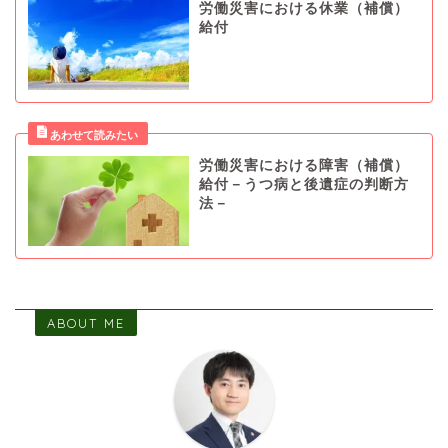
労働災害における休業（補償）
給付
労働災害における障害（補償）
給付－うつ病と後遺症の判断方
法－
ABOUT ME