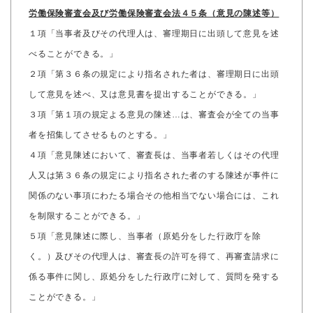
労働保険審査会及び労働保険審査会法４５条（意見の陳述等）
１項「当事者及びその代理人は、審理期日に出頭して意見を述
べることができる。」
２項「第３６条の規定により指名された者は、審理期日に出頭
して意見を述べ、又は意見書を提出することができる。」
３項「第１項の規定よる意見の陳述…は、審査会が全ての当事
者を招集してさせるものとする。」
４項「意見陳述において、審査長は、当事者若しくはその代理
人又は第３６条の規定により指名された者のする陳述が事件に
関係のない事項にわたる場合その他相当でない場合には、これ
を制限することができる。」
５項「意見陳述に際し、当事者（原処分をした行政庁を除
く。）及びその代理人は、審査長の許可を得て、再審査請求に
係る事件に関し、原処分をした行政庁に対して、質問を発する
ことができる。」