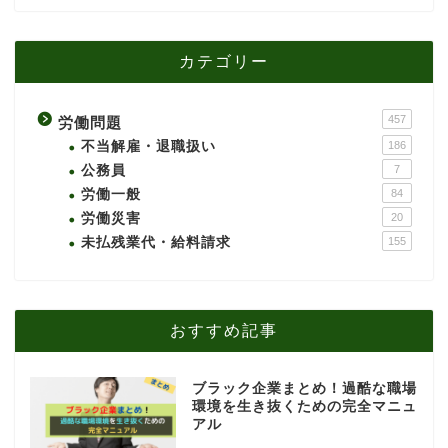
カテゴリー
457
労働問題
不当解雇・退職扱い
186
公務員
7
労働一般
84
労働災害
20
未払残業代・給料請求
155
おすすめ記事
ブラック企業まとめ！過酷な職場
環境を生き抜くための完全マニュ
アル