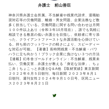
弁護士 籾山善臣
神奈川県弁護士会所属。不当解雇や残業代請求、退職勧
奨対応等の労働問題、離婚・男女問題、企業法務など数
多く担当している。労働問題に関する問い合わせは月間
１００件以上あり（令和３年10月現在）。誰でも気軽に
相談できる敷居の低い弁護士を目指し、依頼者に寄り添
った、クライアントファーストな弁護活動を心掛けてい
る。持ち前のフットワークの軽さにより、スピーディー
な対応が可能。 【著書】長時間残業・不当解雇・パワ
ハラに立ち向かう！ブラック企業に負けない３つの方法
【連載】幻冬舎ゴールドオンライン：不当解雇、残業未
払い、労働災害…弁護士が教える「身近な法律」、ちょ
こ弁｜ちょこっと弁護士Q＆A他 【取材実績】東京新聞
２０２２年６月５日朝刊、毎日新聞 ２０２３年８月１
日朝刊、週刊女性２０２４年９月１０日号、区民ニュー
ス２０２３年８月２１日