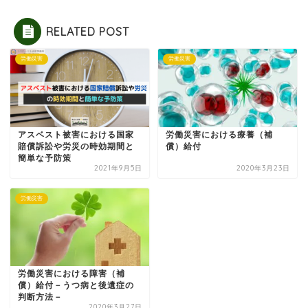
RELATED POST
労働災害
労働災害
アスベスト被害における国家
労働災害における療養（補
賠償訴訟や労災の時効期間と
償）給付
簡単な予防策
2021年9月5日
2020年3月23日
労働災害
労働災害における障害（補
償）給付－うつ病と後遺症の
判断方法－
2020年3月27日