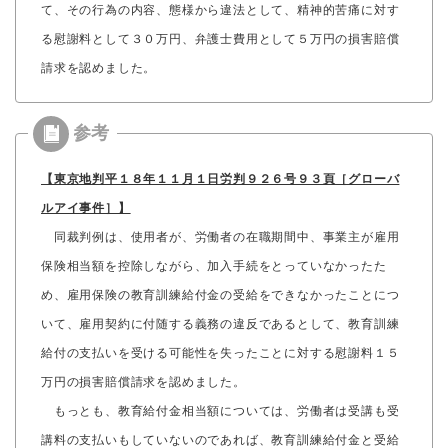
て、その行為の内容、態様から違法として、精神的苦痛に対す
る慰謝料として３０万円、弁護士費用として５万円の損害賠償
請求を認めました。
【東京地判平１８年１１月１日労判９２６号９３頁［グローバ
ルアイ事件］】
同裁判例は、使用者が、労働者の在職期間中、事業主が雇用
保険相当額を控除しながら、加入手続をとっていなかったた
め、雇用保険の教育訓練給付金の受給をできなかったことにつ
いて、雇用契約に付随する義務の違反であるとして、教育訓練
給付の支払いを受ける可能性を失ったことに対する慰謝料１５
万円の損害賠償請求を認めました。
もっとも、教育給付金相当額については、労働者は受講も受
講料の支払いもしていないのであれば、教育訓練給付金と受給