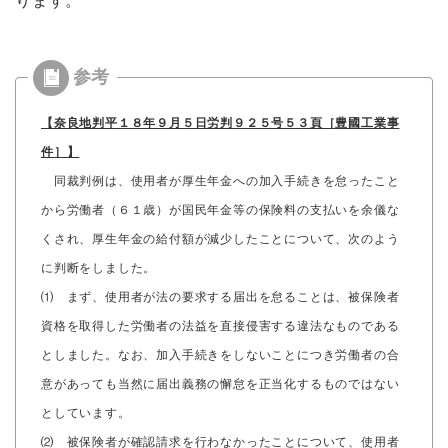
ります。
【奈良地判平１８年９月５日労判９２５号５３頁［豊國工業事
件］】
同裁判例は、使用者が厚生年金への加入手続きを怠ったこと
から労働者（６１歳）が国民年金等の保険料の支払いを余儀な
くされ、厚生年金の給付額が減少したことについて、次のよう
に判断をしました。
⑴ まず、使用者が法の要求する届出を怠ることは、被保険者
資格を取得した労働者の法益を直接侵害する違法なものである
としました。なお、加入手続きをしないことにつき労働者の合
意があっても当然に届出義務の懈怠を正当化するものではない
としています。
⑵ 被保険者が確認請求を行わなかったことについて、使用者