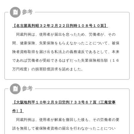
【名古屋高判昭３２年２月２２日判時１０８号１０頁】
同裁判例は、使用者が届出を怠ったため、労働者が、その
間、健康保険、失業保険をもらえなかったことについて、被保
険者資格取得を届け出る私法上の義務違反であるとして、本来
であれば労働者が受給できるはずだった失業保険相当額（１６
万円程度）の損害賠償請求を認めました。
【大阪地判平１０年２月９日労判７３３号６７頁［三庵堂事
件］】
同裁判例は、使用者が解雇を撤回した後も、その労働者の要
請を無視して被保険者資格の届出を行わなかったことについ