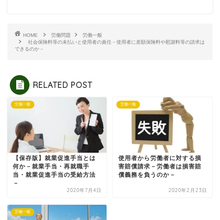
HOME
労働問題
労働一般
社会保険料等の未払いと使用者の責任－使用者に差額保険料や慰謝料等の請求は
できるのか－
RELATED POST
労働一般
労働一般
【保存版】就業促進手当とは
使用者から労働者に対する損
何か－就業手当・再就職手
害賠償請求－労働者は損害賠
当・就業促進手当の受給方法
償義務を負うのか－
－
2020年7月4日
2020年2月23日
労働一般