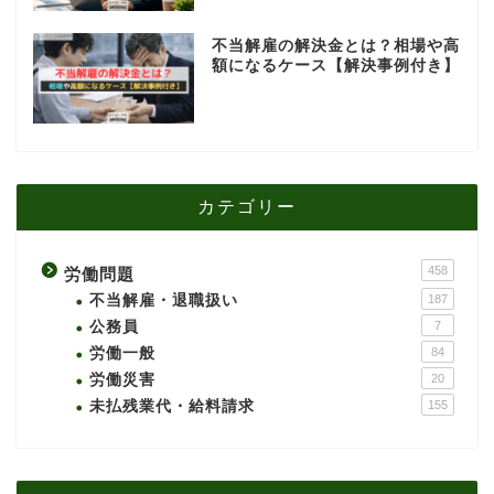
不当解雇の解決金とは？相場や高
額になるケース【解決事例付き】
カテゴリー
458
労働問題
不当解雇・退職扱い
187
公務員
7
労働一般
84
労働災害
20
未払残業代・給料請求
155