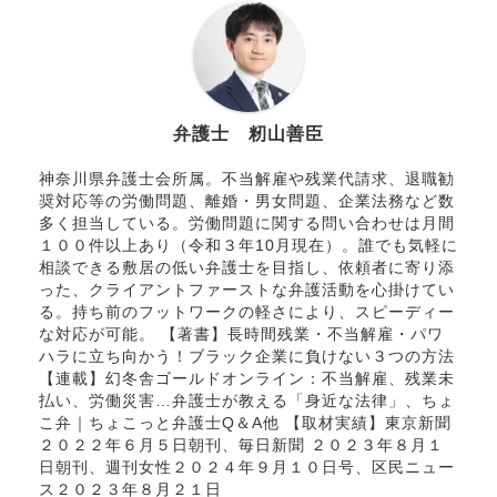
弁護士 籾山善臣
神奈川県弁護士会所属。不当解雇や残業代請求、退職勧
奨対応等の労働問題、離婚・男女問題、企業法務など数
多く担当している。労働問題に関する問い合わせは月間
１００件以上あり（令和３年10月現在）。誰でも気軽に
相談できる敷居の低い弁護士を目指し、依頼者に寄り添
った、クライアントファーストな弁護活動を心掛けてい
る。持ち前のフットワークの軽さにより、スピーディー
な対応が可能。 【著書】長時間残業・不当解雇・パワ
ハラに立ち向かう！ブラック企業に負けない３つの方法
【連載】幻冬舎ゴールドオンライン：不当解雇、残業未
払い、労働災害…弁護士が教える「身近な法律」、ちょ
こ弁｜ちょこっと弁護士Q＆A他 【取材実績】東京新聞
２０２２年６月５日朝刊、毎日新聞 ２０２３年８月１
日朝刊、週刊女性２０２４年９月１０日号、区民ニュー
ス２０２３年８月２１日