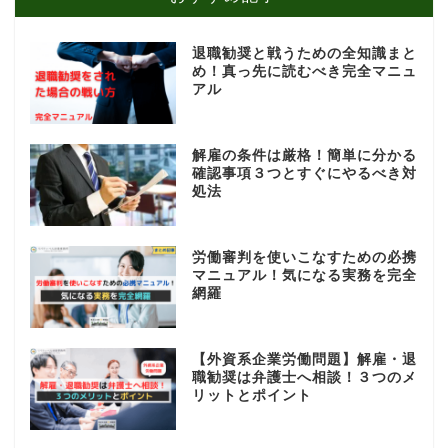
退職勧奨と戦うための全知識まと
め！真っ先に読むべき完全マニュ
アル
解雇の条件は厳格！簡単に分かる
確認事項３つとすぐにやるべき対
処法
労働審判を使いこなすための必携
マニュアル！気になる実務を完全
網羅
【外資系企業労働問題】解雇・退
職勧奨は弁護士へ相談！３つのメ
リットとポイント