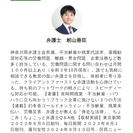
弁護士 籾山善臣
神奈川県弁護士会所属。不当解雇や残業代請求、退職勧
奨対応等の労働問題、離婚・男女問題、企業法務など数
多く担当している。労働問題に関する問い合わせは月間
１００件以上あり（令和３年10月現在）。誰でも気軽に
相談できる敷居の低い弁護士を目指し、依頼者に寄り添
った、クライアントファーストな弁護活動を心掛けてい
る。持ち前のフットワークの軽さにより、スピーディー
な対応が可能。 【著書】長時間残業・不当解雇・パワ
ハラに立ち向かう！ブラック企業に負けない３つの方法
【連載】幻冬舎ゴールドオンライン：不当解雇、残業未
払い、労働災害…弁護士が教える「身近な法律」、ちょ
こ弁｜ちょこっと弁護士Q＆A他 【取材実績】東京新聞
２０２２年６月５日朝刊、毎日新聞 ２０２３年８月１
日朝刊、週刊女性２０２４年９月１０日号、区民ニュー