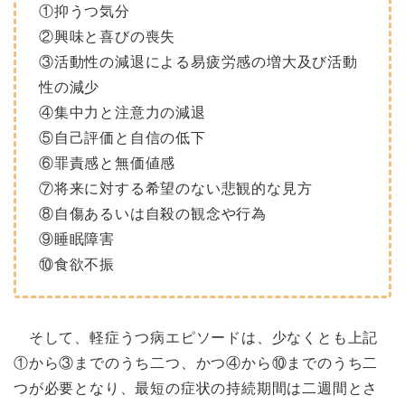
①抑うつ気分
②興味と喜びの喪失
③活動性の減退による易疲労感の増大及び活動
性の減少
④集中力と注意力の減退
⑤自己評価と自信の低下
⑥罪責感と無価値感
⑦将来に対する希望のない悲観的な見方
⑧自傷あるいは自殺の観念や行為
⑨睡眠障害
⑩食欲不振
そして、軽症うつ病エピソードは、少なくとも上記
①から③までのうち二つ、かつ④から⑩までのうち二
つが必要となり、最短の症状の持続期間は二週間とさ