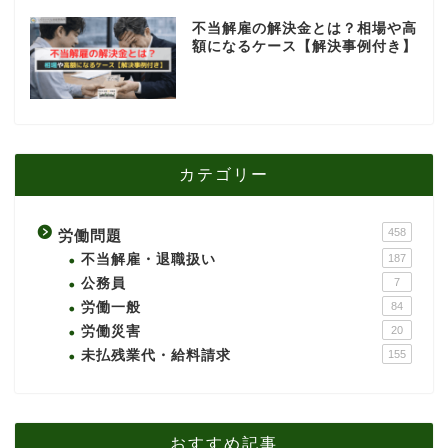
不当解雇の解決金とは？相場や高
額になるケース【解決事例付き】
カテゴリー
458
労働問題
不当解雇・退職扱い
187
公務員
7
労働一般
84
労働災害
20
未払残業代・給料請求
155
おすすめ記事