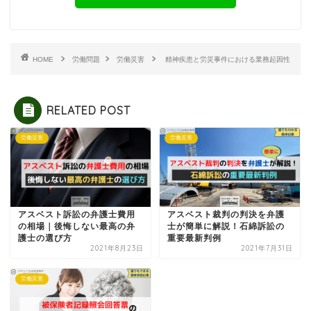
HOME
労働問題
労働災害
精神疾患と労災事件における業務起因性
RELATED POST
労働災害
労働災害
アスベスト訴訟の弁護士費用
アスベスト裁判の判決を弁護
の相場｜後悔しない最高の弁
士が簡単に解説！石綿訴訟の
護士の選び方
重要最新判例
2021年8月23日
2021年7月31日
労働災害