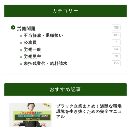
カテゴリー
458
労働問題
不当解雇・退職扱い
187
公務員
7
労働一般
84
労働災害
20
未払残業代・給料請求
155
おすすめ記事
ブラック企業まとめ！過酷な職場
環境を生き抜くための完全マニュ
アル