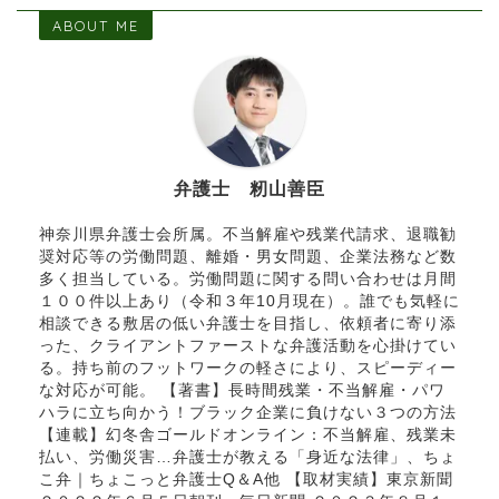
ABOUT ME
弁護士 籾山善臣
神奈川県弁護士会所属。不当解雇や残業代請求、退職勧
奨対応等の労働問題、離婚・男女問題、企業法務など数
多く担当している。労働問題に関する問い合わせは月間
１００件以上あり（令和３年10月現在）。誰でも気軽に
相談できる敷居の低い弁護士を目指し、依頼者に寄り添
った、クライアントファーストな弁護活動を心掛けてい
る。持ち前のフットワークの軽さにより、スピーディー
な対応が可能。 【著書】長時間残業・不当解雇・パワ
ハラに立ち向かう！ブラック企業に負けない３つの方法
【連載】幻冬舎ゴールドオンライン：不当解雇、残業未
払い、労働災害…弁護士が教える「身近な法律」、ちょ
こ弁｜ちょこっと弁護士Q＆A他 【取材実績】東京新聞