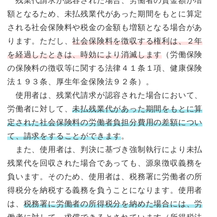
残業代請求が認容された場合、労働者の賃金額が増
額となるため、未払残業代があった期間をもとに算定
される社会保険料や税金の金額も増額となる場合があ
ります。ただし、
社会保険料を徴収する権利は、２年
を経過したときは、時効により消滅します
（労働保険
の保険料の徴収等に関する法律４１条１項、健康保険
法１９３条、厚生年金保険法９２条）。
使用者は、残業代請求が認容された場合において、
労働者に対して、
未払残業代があった期間をもとに算
定された社会保険料の労働者負担分費用の差額につい
て、請求をすることができます
。
また、使用者は、判決に基づき強制執行により未払
残業代を回収された場合であっても、源泉徴収義務を
負います。そのため、使用者は、税務署に労働者の所
得税分を納税する義務を負うことになります。使用者
は、
税務署に労働者の所得税分を納めた場合には、労