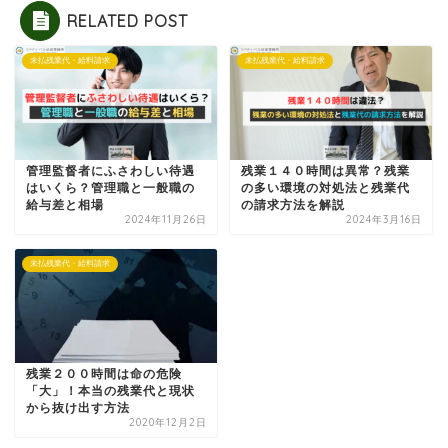
RELATED POST
未払残業代・給料請求
未払残業代・給料請求
管理監督者にふさわしい待遇
残業１４０時間は異常？残業
はいくら？管理職と一般職の
の多い環境の対処法と残業代
給与差と相場
の請求方法を解説
2024年11月26日
2024年3月16日
未払残業代・給料請求
残業２００時間は命の危険
「大」！本当の残業代と現状
から抜け出す方法
2020年12月2日