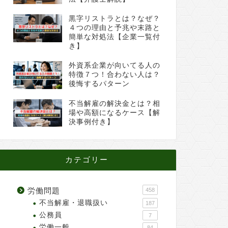
黒字リストラとは？なぜ？
４つの理由と予兆や末路と
簡単な対処法【企業一覧付
き】
外資系企業が向いてる人の
特徴７つ！合わない人は？
後悔するパターン
不当解雇の解決金とは？相
場や高額になるケース【解
決事例付き】
カテゴリー
労働問題
458
不当解雇・退職扱い
187
公務員
7
労働一般
84