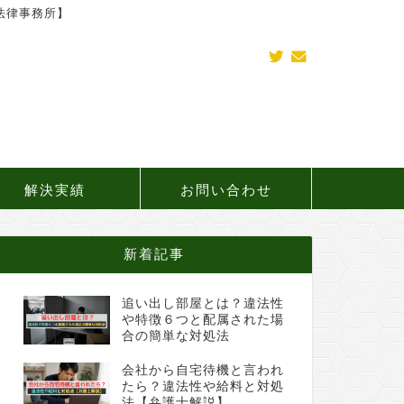
法律事務所】
解決実績
お問い合わせ
新着記事
追い出し部屋とは？違法性
や特徴６つと配属された場
合の簡単な対処法
会社から自宅待機と言われ
たら？違法性や給料と対処
法【弁護士解説】