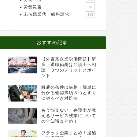
労働災害
20
未払残業代・給料請求
155
おすすめ記事
【外資系企業労働問題】解
雇・退職勧奨は弁護士へ相
談！３つのメリットとポイ
ント
解雇の条件は厳格！簡単に
分かる確認事項３つとすぐ
にやるべき対処法
もう悩まない！弁護士が教
えるサービス残業について
の全知識まとめ！
ブラック企業まとめ！過酷