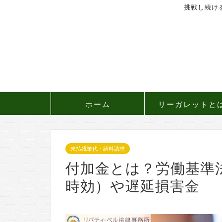
挑戦し続け
ホーム
リーガレットと
未払残業代・給料請求
付加金とは？労働基準
時効）や遅延損害金