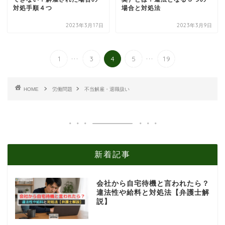
対処手順４つ
場合と対処法
2023年3月17日
2023年3月9日
...
...
1
3
4
5
19
HOME
労働問題
不当解雇・退職扱い
新着記事
会社から自宅待機と言われたら？
違法性や給料と対処法【弁護士解
説】