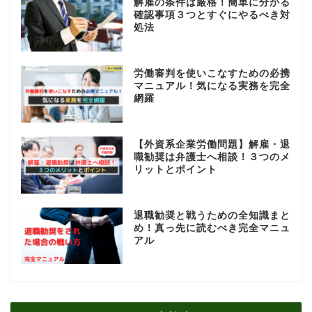
解雇の条件は厳格！簡単に分かる
確認事項３つとすぐにやるべき対
処法
労働審判を使いこなすための必携
マニュアル！気になる実務を完全
網羅
【外資系企業労働問題】解雇・退
職勧奨は弁護士へ相談！３つのメ
リットとポイント
退職勧奨と戦うための全知識まと
め！真っ先に読むべき完全マニュ
アル