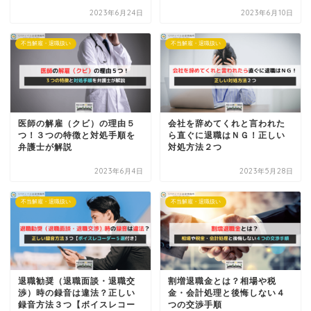
2023年6月24日
2023年6月10日
不当解雇・退職扱い
不当解雇・退職扱い
医師の解雇（クビ）の理由５
会社を辞めてくれと言われた
つ！３つの特徴と対処手順を
ら直ぐに退職はＮＧ！正しい
弁護士が解説
対処方法２つ
2023年6月4日
2023年5月28日
不当解雇・退職扱い
不当解雇・退職扱い
退職勧奨（退職面談・退職交
割増退職金とは？相場や税
渉）時の録音は違法？正しい
金・会計処理と後悔しない４
録音方法３つ【ボイスレコー
つの交渉手順