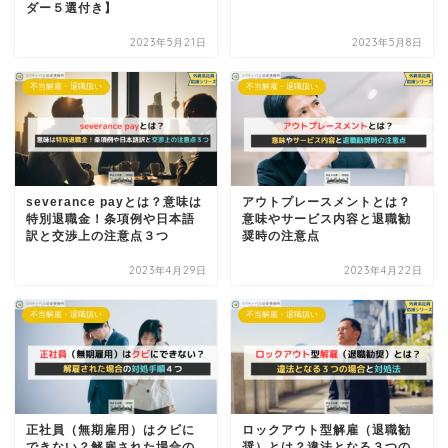
ダー５選付き】
2023年5月21日
2023年5月8日
不当解雇・退職扱い
不当解雇・退職扱い
severance payとは？意味は
アウトプレースメントとは？
特別退職金！条項例や日本語
意味やサービス内容と退職勧
訳と交渉上の注意点３つ
奨時の注意点
2023年4月29日
2023年4月22日
不当解雇・退職扱い
不当解雇・退職扱い
正社員（無期雇用）はクビに
ロックアウト型解雇（退職勧
できない？解雇された場合の
奨）とは？違法となる３つの