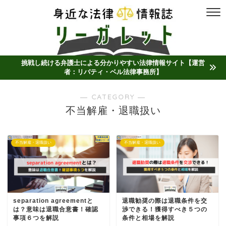
挑戦し続ける弁護士による分かりやすい法律情報サイト【運営
者：リバティ・ベル法律事務所】
― CATEGORY ―
不当解雇・退職扱い
不当解雇・退職扱い
不当解雇・退職扱い
separation agreementと
退職勧奨の際は退職条件を交
は？意味は退職合意書！確認
渉できる！獲得すべき５つの
事項６つを解説
条件と相場を解説