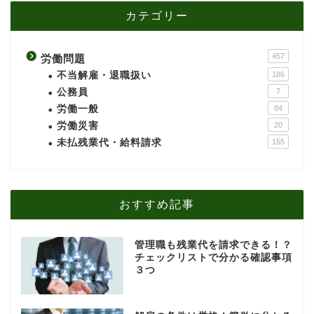
カテゴリー
457
労働問題
不当解雇・退職扱い
186
公務員
7
労働一般
84
労働災害
20
未払残業代・給料請求
155
おすすめ記事
管理職も残業代を請求できる！？
チェックリストで分かる確認事項
３つ