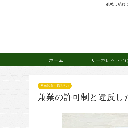
挑戦し続け
ホーム
リーガレットと
不当解雇・退職扱い
兼業の許可制と違反し