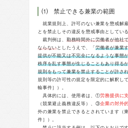
⑴ 禁止できる兼業の範囲
就業規則上、許可のない兼業を懲戒解
とを禁止しその違反を懲戒事由としてい
裁判例は、
勤務時間外に労働者が他社
ならない
としたうえで、「
労働者が兼業
提供が不能又は不完全になるような事態
秩序を乱す事態が生じることもあり得る
規則をもって兼業を禁止することが許さ
規則等の許可性の規定を限定的に解釈し
輸事件］）。
具体的には、使用者は、①
労務提供に
（競業避止義務違反等）、③
企業の対外
外の兼業を禁止できるとされています（
件］）。
禁止に該当する例は、以下のとおりで