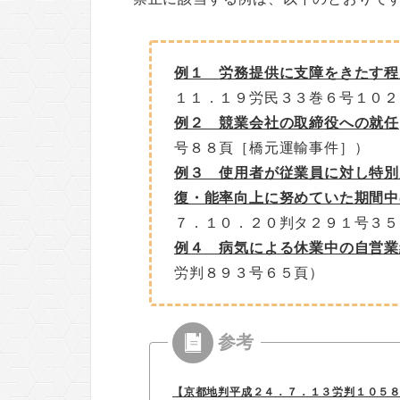
例１
労務提供に支障をきたす程
１１．１９労民３３巻６号１０２
例２ 競業会社の取締役への就任
号８８頁［橋元運輸事件］）
例３ 使用者が従業員に対し特別
復・能率向上に努めていた期間中
７．１０．２０判タ２９１号３５
例４ 病気による休業中の自営業
労判８９３号６５頁）
【京都地判平成２４．７．１３労判１０５