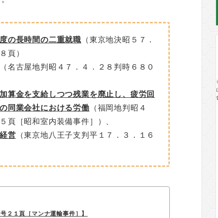
度の長時間の二重就職
（東京地決昭５７．
８頁）
（名古屋地判昭４７．４．２８判時６８０
加算金を支給しつつ残業を廃止し、疲労回
の同業会社における労働
（福岡地判昭４
５頁［昭和室内装備事件］）、
経営
（東京地八王子支判平１７．３．１６
８号２１頁［マンナ運輸事件］】