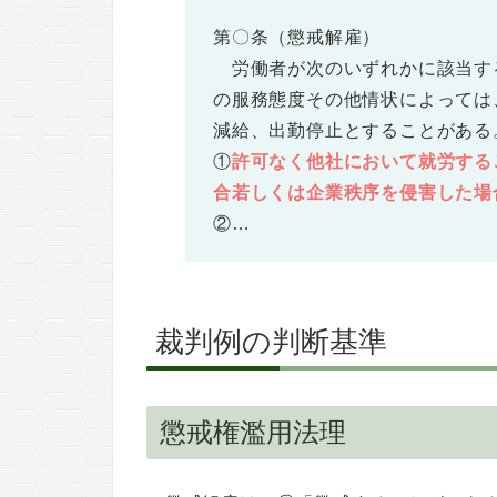
第〇条（懲戒解雇）
労働者が次のいずれかに該当す
の服務態度その他情状によっては
減給、出勤停止とすることがある
①
許可なく他社において就労する
合若しくは企業秩序を侵害した場
②…
裁判例の判断基準
懲戒権濫用法理