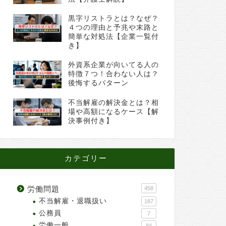
黒字リストラとは？なぜ？
４つの理由と予兆や末路と
簡単な対処法【企業一覧付
き】
外資系企業が向いてる人の
特徴７つ！合わない人は？
後悔するパターン
不当解雇の解決金とは？相
場や高額になるケース【解
決事例付き】
カテゴリー
労働問題
458
不当解雇・退職扱い
187
公務員
7
労働一般
84