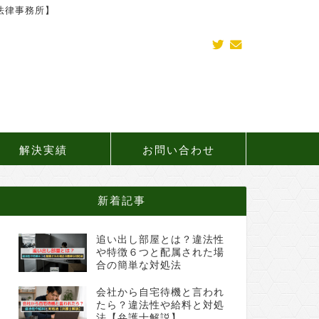
法律事務所】
解決実績
お問い合わせ
新着記事
追い出し部屋とは？違法性
や特徴６つと配属された場
合の簡単な対処法
会社から自宅待機と言われ
たら？違法性や給料と対処
法【弁護士解説】