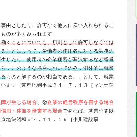
雇事由としたり、許可なく他人に雇い入れられるこ
るものが多くみられます。
で働くことについても、原則として許可しなくては
することによって，労働者の使用者に対する労務の
が生じたり，使用者の企業秘密が漏洩するなど経営
から，このような場合においてのみ，例外的に就業
れる
ものと解するのが相当である。」として、就業
ています（京都地判平成２４．７．１３［マンナ運
支障が生じる場合
、②
企業の経営秩序を害する場合
的信用・体面を侵害する場合
であれば、就業時間以
東京地決昭和５７．１１．１９［小川建設事
す。