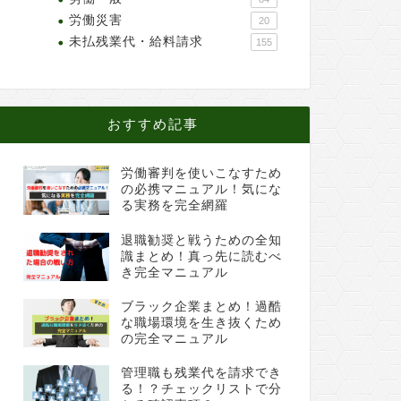
労働災害
20
未払残業代・給料請求
155
おすすめ記事
労働審判を使いこなすため
の必携マニュアル！気にな
る実務を完全網羅
退職勧奨と戦うための全知
識まとめ！真っ先に読むべ
き完全マニュアル
ブラック企業まとめ！過酷
な職場環境を生き抜くため
の完全マニュアル
管理職も残業代を請求でき
る！？チェックリストで分