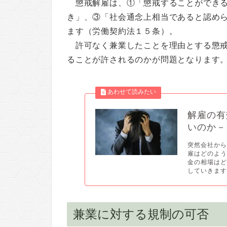
懲戒解雇は、①「懲戒することができ
き」、③「社会通念上相当であると認め
ます（労働契約法１５条）。
許可なく兼業したことを理由とする懲
ることが許されるのかが問題となります
解雇の有
いのか－
突然会社か
雇はどのよ
金の相場は
していきます。
兼業に対する規制の可否