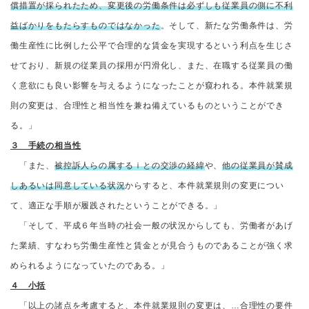
償措置が採られたため、変更後の労働条件は必ずしも従業員の側に不利
益ばかりをもたらすものではなかった
。そして、新たな労働条件は、労
働生産性に比例した公平で合理的な賃金を実現するという利点を生じさ
せており、新規の従業員の採用が円滑化し、また、在職する従業員の働
く意欲にも良い影響を与えるようになったことが窺われる。本件就業規
則の変更は、合理性と相当性を兼ね備えているものということができ
る。」
３ 手続の相当性
「また、
被控訴人らの属するｉとの交渉の経緯
や、
他の従業員が賛成
しあるいは同意している状況
からすると、本件就業規則の変更につい
て、適正な手順が履践されたということができる。」
「そして、平成６年当時の社会一般の状況からしても、労働者があげ
た業績、すなわち労働生産性と賃金とが見合うものであることが強く求
められるようになっていたのである。」
４ 小括
「以上の諸点を考慮すると、本件就業規則の変更は、…合理性の要件