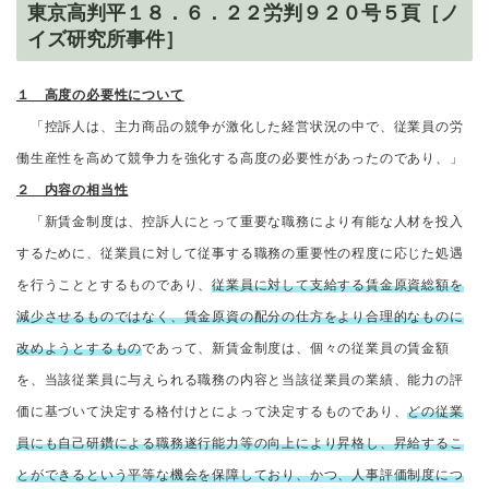
東京高判平１８．６．２２労判９２０号５頁［ノ
イズ研究所事件］
１ 高度の必要性について
「控訴人は、主力商品の競争が激化した経営状況の中で、従業員の労
働生産性を高めて競争力を強化する高度の必要性があったのであり、」
２ 内容の相当性
「新賃金制度は、控訴人にとって重要な職務により有能な人材を投入
するために、従業員に対して従事する職務の重要性の程度に応じた処遇
を行うこととするものであり、
従業員に対して支給する賃金原資総額を
減少させるものではなく、賃金原資の配分の仕方をより合理的なものに
改めようとするもの
であって、新賃金制度は、個々の従業員の賃金額
を、当該従業員に与えられる職務の内容と当該従業員の業績、能力の評
価に基づいて決定する格付けとによって決定するものであり、
どの従業
員にも自己研鑽による職務遂行能力等の向上により昇格し、昇給するこ
とができるという平等な機会を保障しており、かつ、人事評価制度につ