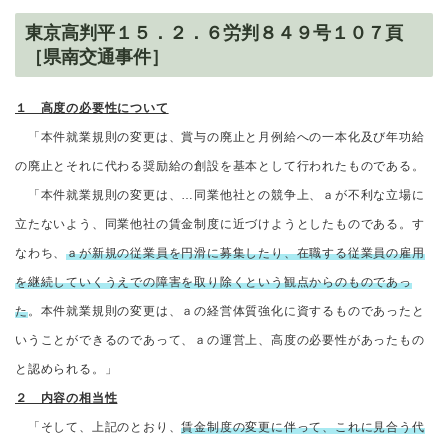
東京高判平１５．２．６労判８４９号１０７頁
［県南交通事件］
１ 高度の必要性について
「本件就業規則の変更は、賞与の廃止と月例給への一本化及び年功給
の廃止とそれに代わる奨励給の創設を基本として行われたものである。
「本件就業規則の変更は、…同業他社との競争上、ａが不利な立場に
立たないよう、同業他社の賃金制度に近づけようとしたものである。す
なわち、
ａが新規の従業員を円滑に募集したり、在職する従業員の雇用
を継続していくうえでの障害を取り除くという観点からのものであっ
た
。本件就業規則の変更は、ａの経営体質強化に資するものであったと
いうことができるのであって、ａの運営上、高度の必要性があったもの
と認められる。」
２ 内容の相当性
「そして、上記のとおり、
賃金制度の変更に伴って、これに見合う代