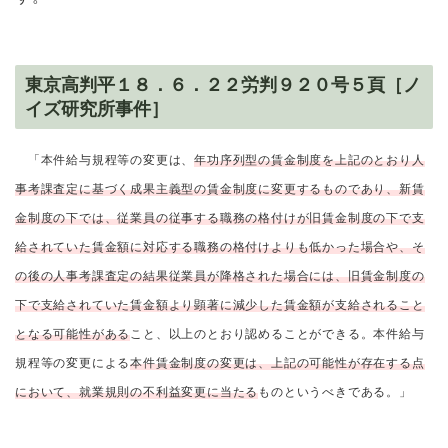
東京高判平１８．６．２２労判９２０号５頁［ノ
イズ研究所事件］
「本件給与規程等の変更は、
年功序列型の賃金制度を上記のとおり人
事考課査定に基づく成果主義型の賃金制度に変更するものであり、新賃
金制度の下では、従業員の従事する職務の格付けが旧賃金制度の下で支
給されていた賃金額に対応する職務の格付けよりも低かった場合や、そ
の後の人事考課査定の結果従業員が降格された場合には、旧賃金制度の
下で支給されていた賃金額より顕著に減少した賃金額が支給されること
となる可能性がある
こと、以上のとおり認めることができる。本件給与
規程等の変更による
本件賃金制度の変更は、上記の可能性が存在する点
において、就業規則の不利益変更に当たる
ものというべきである。」