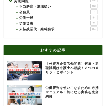
労働問題
不当解雇・退職扱い
187
公務員
7
労働一般
84
労働災害
20
未払残業代・給料請求
155
おすすめ記事
【外資系企業労働問題】解雇・退
職勧奨は弁護士へ相談！３つのメ
リットとポイント
労働審判を使いこなすための必携
マニュアル！気になる実務を完全
網羅