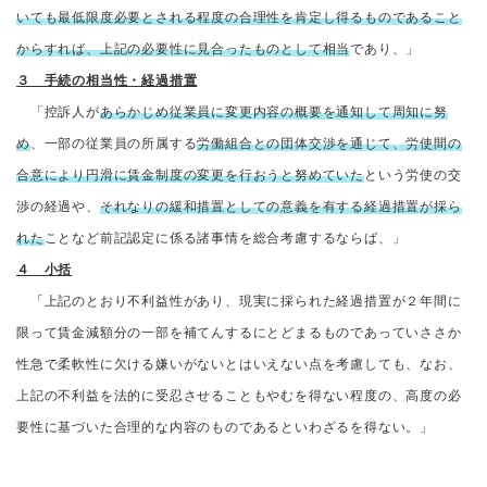
いても最低限度必要とされる程度の合理性を肯定し得るものであること
からすれば、上記の必要性に見合ったものとして相当
であり、」
３ 手続の相当性・経過措置
「控訴人が
あらかじめ従業員に変更内容の概要を通知して周知に努
め
、一部の従業員の所属する
労働組合との団体交渉を通じて、労使間の
合意により円滑に賃金制度の変更を行おうと努めていた
という労使の交
渉の経過や、
それなりの緩和措置としての意義を有する経過措置が採ら
れた
ことなど前記認定に係る諸事情を総合考慮するならば、」
４ 小括
「上記のとおり不利益性があり、現実に採られた経過措置が２年間に
限って賃金減額分の一部を補てんするにとどまるものであっていささか
性急で柔軟性に欠ける嫌いがないとはいえない点を考慮しても、なお、
上記の不利益を法的に受忍させることもやむを得ない程度の、高度の必
要性に基づいた合理的な内容のものであるといわざるを得ない。」