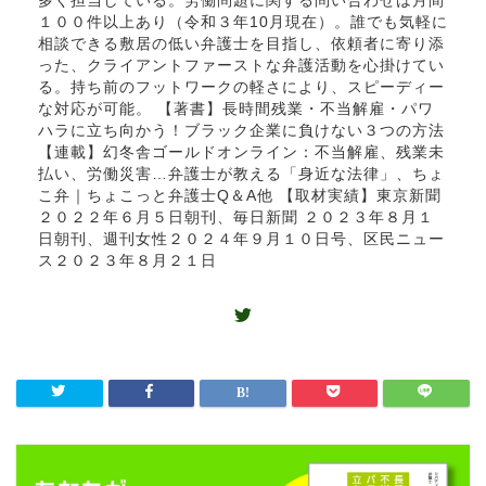
多く担当している。労働問題に関する問い合わせは月間
１００件以上あり（令和３年10月現在）。誰でも気軽に
相談できる敷居の低い弁護士を目指し、依頼者に寄り添
った、クライアントファーストな弁護活動を心掛けてい
る。持ち前のフットワークの軽さにより、スピーディー
な対応が可能。 【著書】長時間残業・不当解雇・パワ
ハラに立ち向かう！ブラック企業に負けない３つの方法
【連載】幻冬舎ゴールドオンライン：不当解雇、残業未
払い、労働災害…弁護士が教える「身近な法律」、ちょ
こ弁｜ちょこっと弁護士Q＆A他 【取材実績】東京新聞
２０２２年６月５日朝刊、毎日新聞 ２０２３年８月１
日朝刊、週刊女性２０２４年９月１０日号、区民ニュー
ス２０２３年８月２１日