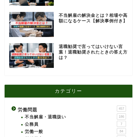
不当解雇の解決金とは？相場や高
額になるケース【解決事例付き】
退職勧奨で言ってはいけない言
葉！退職勧奨されたときの答え方
は？
カテゴリー
457
労働問題
不当解雇・退職扱い
186
公務員
7
労働一般
84