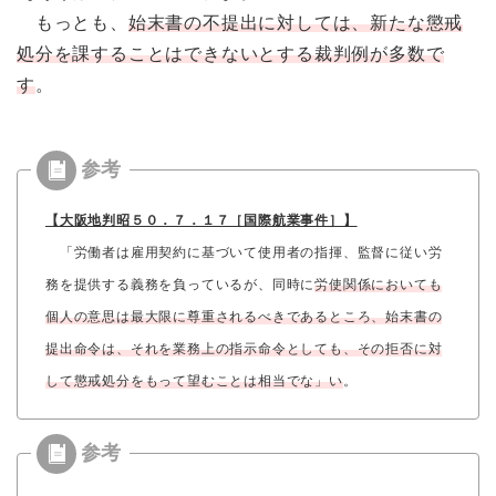
もっとも、
始末書の不提出に対しては、新たな懲戒
処分を課することはできないとする裁判例が多数で
す
。
【大阪地判昭５０．７．１７［国際航業事件］】
「労働者は雇用契約に基づいて使用者の指揮、監督に従い労
務を提供する義務を負っているが、同時に
労使関係においても
個人の意思は最大限に尊重されるべきであるところ、始末書の
提出命令は、それを業務上の指示命令としても、その拒否に対
して懲戒処分をもって望むことは相当でな」い
。