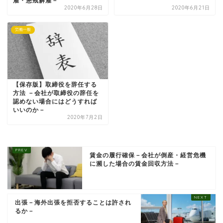
雇・懲戒解雇－
2020年6月28日
2020年6月21日
労働一般
【保存版】取締役を辞任する
方法 －会社が取締役の辞任を
認めない場合にはどうすれば
いいのか－
2020年7月2日
賃金の履行確保－会社が倒産・経営危機
に瀕した場合の賃金回収方法－
出張－海外出張を拒否することは許され
るか－