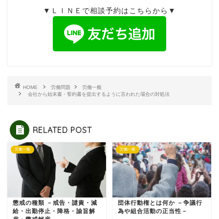
▼ＬＩＮＥで相談予約はこちらから▼
HOME
労働問題
労働一般
会社から始末書・誓約書を提出するように言われた場合の対処法
RELATED POST
労働一般
労働一般
懲戒の種類 －戒告・譴責・減
団体行動権とは何か －争議行
給・出勤停止・降格・諭旨解
為や組合活動の正当性－