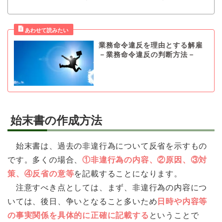
業務命令違反を理由とする解雇
－業務命令違反の判断方法－
始末書の作成方法
始末書は、過去の非違行為について反省を示すもの
です。多くの場合、
①非違行為の内容、②原因、③対
策、④反省の意等
を記載することになります。
注意すべき点としては、まず、非違行為の内容につ
いては、後日、争いとなること多いため
日時や内容等
の事実関係を具体的に正確に記載する
ということで