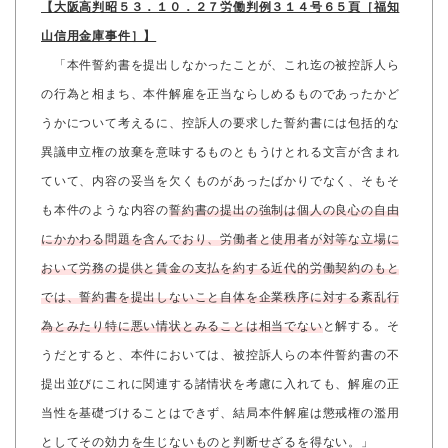
【大阪高判昭５３．１０．２７労働判例３１４号６５頁［福知
山信用金庫事件］】
「本件誓約書を提出しなかったことが、これ迄の被控訴人ら
の行為と相まち、本件解雇を正当ならしめるものであったかど
うかについて考えるに、控訴人の要求した誓約書には包括的な
異議申立権の放棄を意味するものともうけとれる文言が含まれ
ていて、内容の妥当を欠くものがあったばかりでなく、そもそ
も本件のような内容の
誓約書の提出の強制は個人の良心の自由
にかかわる問題を含んでおり、労働者と使用者が対等な立場に
おいて労務の提供と賃金の支払を約する近代的労働契約のもと
では、誓約書を提出しないこと自体を企業秩序に対する紊乱行
為とみたり特に悪い情状とみることは相当でない
と解する。そ
うだとすると、本件においては、被控訴人らの本件誓約書の不
提出並びにこれに関連する諸情状を考慮に入れても、解雇の正
当性を基礎づけることはできず、結局本件解雇は懲戒権の濫用
としてその効力を生じないものと判断せざるを得ない。」