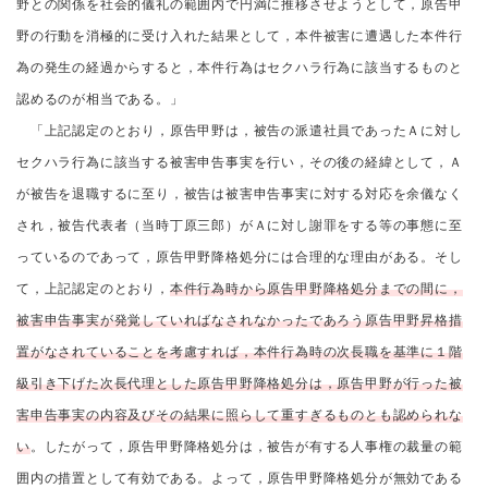
野との関係を社会的儀礼の範囲内で円満に推移させようとして，原告甲
野の行動を消極的に受け入れた結果として，本件被害に遭遇した本件行
為の発生の経過からすると，本件行為はセクハラ行為に該当するものと
認めるのが相当である。」
「上記認定のとおり，原告甲野は，被告の派遣社員であったＡに対し
セクハラ行為に該当する被害申告事実を行い，その後の経緯として，Ａ
が被告を退職するに至り，被告は被害申告事実に対する対応を余儀なく
され，被告代表者（当時丁原三郎）がＡに対し謝罪をする等の事態に至
っているのであって，原告甲野降格処分には合理的な理由がある。そし
て，上記認定のとおり，
本件行為時から原告甲野降格処分までの間に，
被害申告事実が発覚していればなされなかったであろう原告甲野昇格措
置がなされていることを考慮すれば，本件行為時の次長職を基準に１階
級引き下げた次長代理とした原告甲野降格処分は，原告甲野が行った被
害申告事実の内容及びその結果に照らして重すぎるものとも認められな
い
。したがって，原告甲野降格処分は，被告が有する人事権の裁量の範
囲内の措置として有効である。よって，原告甲野降格処分が無効である