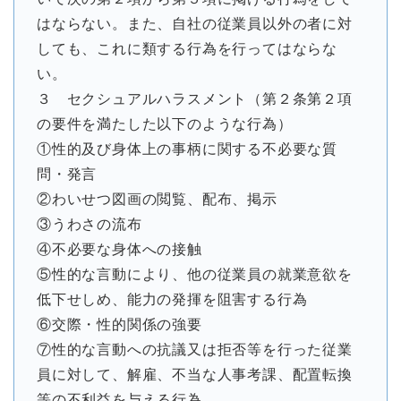
はならない。また、自社の従業員以外の者に対
しても、これに類する行為を行ってはならな
い。
３ セクシュアルハラスメント（第２条第２項
の要件を満たした以下のような行為）
①性的及び身体上の事柄に関する不必要な質
問・発言
②わいせつ図画の閲覧、配布、掲示
③うわさの流布
④不必要な身体への接触
⑤性的な言動により、他の従業員の就業意欲を
低下せしめ、能力の発揮を阻害する行為
⑥交際・性的関係の強要
⑦性的な言動への抗議又は拒否等を行った従業
員に対して、解雇、不当な人事考課、配置転換
等の不利益を与える行為