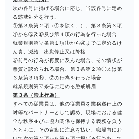
次の各号に掲げる場合に応じ、当該各号に定め
る懲戒処分を行う。
①第３条第２項（①を除く。）、第３条第３項
①から⑤及⑧及び第４項の行為を行った場合
就業規則第▽条第１項①から④までに定めるけ
ん責、減給、出勤停止又は降格
②前号の行為が再度に及んだ場合、その情状が
悪質と認められる場合、第３条第２項①又は第
３条第３項⑥、⑦の行為を行った場合
就業規則第▽条⑤に定める懲戒解雇
第３条（禁止行為）
すべての従業員は、他の従業員を業務遂行上の
対等なパートナーとして認め、現場における健
全な秩序並びに協力関係を保持する義務を負う
とともに、その言動に注意を払い、職場内にお
いて次の第２項から第５項に掲げる行為をして