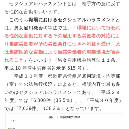
セクシュアルハラスメントとは、相手方の意に反す
る性的な言動をいいます。
このうち
職場におけるセクシュアルハラスメント
と
は、男女雇用機会均等法では、「
職場において行われ
る性的な言動に対するその雇用する労働者の対応によ
り当該労働者がその労働条件につき不利益を受け、又
は当該性的な言動により当該労働者の就業環境が害さ
れること
」をいいます（男女雇用機会均等法１１条、
平成 18 年厚生労働省告示第 615 号）。
「平成３０年度 都道府県労働局雇用環境・均等部
（室）での法施行状況」によると、相談内容で最も多
いのはセクシュアルハラスメントであり、「平成２９
年度」では「6,808件（35.5％）」、「平成３０年度」
では「7,639件」（38.2％）となっています。