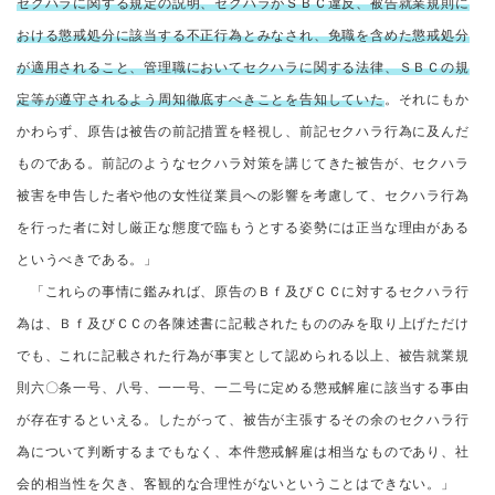
セクハラに関する規定の説明、セクハラがＳＢＣ違反、被告就業規則に
おける懲戒処分に該当する不正行為とみなされ、免職を含めた懲戒処分
が適用されること、管理職においてセクハラに関する法律、ＳＢＣの規
定等が遵守されるよう周知徹底すべきことを告知していた
。それにもか
かわらず、原告は被告の前記措置を軽視し、前記セクハラ行為に及んだ
ものである。前記のようなセクハラ対策を講じてきた被告が、セクハラ
被害を申告した者や他の女性従業員への影響を考慮して、セクハラ行為
を行った者に対し厳正な態度で臨もうとする姿勢には正当な理由がある
というべきである。」
「これらの事情に鑑みれば、原告のＢｆ及びＣＣに対するセクハラ行
為は、Ｂｆ及びＣＣの各陳述書に記載されたもののみを取り上げただけ
でも、これに記載された行為が事実として認められる以上、被告就業規
則六〇条一号、八号、一一号、一二号に定める懲戒解雇に該当する事由
が存在するといえる。したがって、被告が主張するその余のセクハラ行
為について判断するまでもなく、本件懲戒解雇は相当なものであり、社
会的相当性を欠き、客観的な合理性がないということはできない。」