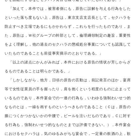
「加えて，本件では，被害者側にも，原告に誤解を与える行為をした
といった落ち度もない上，原告は，東京支店支店長として，セクハラを
防止すべき立場であるにもかかわらず，これらを行ったものであり，ま
た，原告は，Ｗ社グループの幹部として，倫理綱領制定の趣旨，重要性
をよく理解し，他の過去のセクハラの懲戒処分事案についても認識して
いたものであることも前提事実摘示のとおりである。」
「以上の諸点にかんがみれば，本件における原告の情状が芳しからざ
るものであることは明らかである。」
「しかしながら，他方，日頃の原告の言動は，前記発言のほか，宴席
等で女性従業員の手を握ったり，肩を抱くという程度のものに止まって
いるものであり，本件宴会での一連の行為も，いわゆる強制わいせつ的
なものとは，一線を画すものというべきものであること（Ｃは，原告の
膝につくかつかないかの中腰で，ビールを注いだものであり，Ｃに対す
る行為も，強制わいせつ的なものとまでは評価できない。），本件宴会
におけるセクハラは，気のゆるみがちな宴会で，一定量の飲酒の上，歓