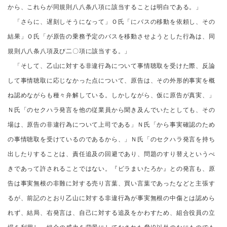
から、これらが同規則八八条八項に該当することは明白である。」
「さらに、遅刻しそうになって」Ｏ氏「にバスの移動を依頼し、その
結果」Ｏ氏「が原告の乗務予定のバスを移動させようとした行為は、同
規則八八条八項及び二〇項に該当する。」
「そして、乙山に対する非違行為について事情聴取を受けた際、反論
して事情聴取に応じなかった点について、原告は、その外形的事実を概
ね認めながらも種々弁解している。しかしながら、仮に原告が真実、」
Ｎ氏「のセクハラ発言を他の従業員から聞き及んでいたとしても、その
場は、原告の非違行為について上司である」Ｎ氏「から事実確認のため
の事情聴取を受けているのであるから、」Ｎ氏「のセクハラ発言を持ち
出したりすることは、責任追及の回避であり、問題のすり替えというべ
きであって許されることではない。『ビラまいたろか』との発言も、原
告は事実無根の非難に対する売り言葉、買い言葉であったなどと主張す
るが、前記のとおり乙山に対する非違行為が事実無根の中傷とは認めら
れず、結局、右発言は、自己に対する追及をかわすため、組合役員の立