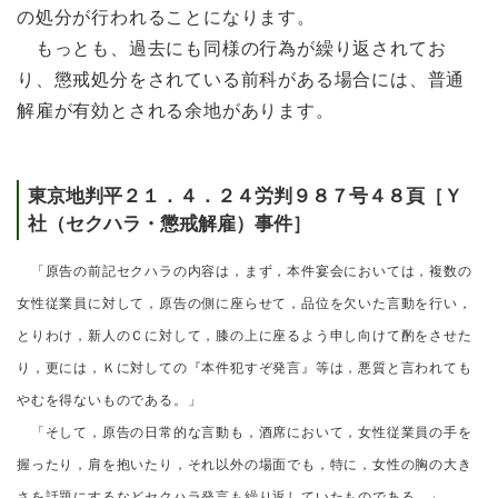
の処分が行われることになります。
もっとも、過去にも同様の行為が繰り返されてお
り、懲戒処分をされている前科がある場合には、普通
解雇が有効とされる余地があります。
東京地判平２１．４．２４労判９８７号４８頁［Ｙ
社（セクハラ・懲戒解雇）事件］
「原告の前記セクハラの内容は，まず，本件宴会においては，複数の
女性従業員に対して，原告の側に座らせて，品位を欠いた言動を行い，
とりわけ，新人のＣに対して，膝の上に座るよう申し向けて酌をさせた
り，更には，Ｋに対しての『本件犯すぞ発言』等は，悪質と言われても
やむを得ないものである。」
「そして，原告の日常的な言動も，酒席において，女性従業員の手を
握ったり，肩を抱いたり，それ以外の場面でも，特に，女性の胸の大き
さを話題にするなどセクハラ発言も繰り返していたものである。」