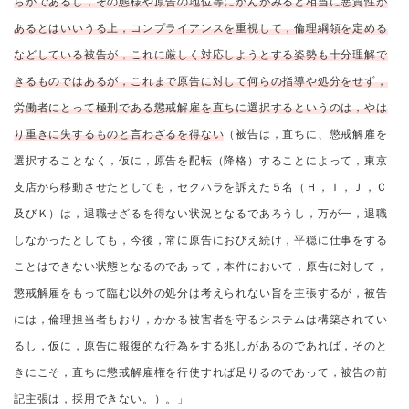
らかであるし，その態様や原告の地位等にかんがみると相当に悪質性が
あるとはいいうる上，コンプライアンスを重視して，倫理綱領を定める
などしている被告が，これに厳しく対応しようとする姿勢も十分理解で
きるものではあるが，これまで原告に対して何らの指導や処分をせず，
労働者にとって極刑である懲戒解雇を直ちに選択するというのは，やは
り重きに失するものと言わざるを得ない
（被告は，直ちに、懲戒解雇を
選択することなく，仮に，原告を配転（降格）することによって，東京
支店から移動させたとしても，セクハラを訴えた５名（Ｈ，Ｉ，Ｊ，Ｃ
及びＫ）は，退職せざるを得ない状況となるであろうし，万が一，退職
しなかったとしても，今後，常に原告におびえ続け，平穏に仕事をする
ことはできない状態となるのであって，本件において，原告に対して，
懲戒解雇をもって臨む以外の処分は考えられない旨を主張するが，被告
には，倫理担当者もおり，かかる被害者を守るシステムは構築されてい
るし，仮に，原告に報復的な行為をする兆しがあるのであれば，そのと
きにこそ，直ちに懲戒解雇権を行使すれば足りるのであって，被告の前
記主張は，採用できない。）。」