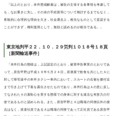
「以上のとおり，本件懲戒解雇は，被告の主張する各事情を考慮して
も，なお重きに失し，その余の手続面等について検討するまでもなく，
客観的に合理的な理由を欠き，社会通念上，相当なものとして是認する
ことができず，権利濫用として，無効と認めるのが相当である。」
東京地判平２２．１０．２９労判１０１８号１８頁
［新聞輸送事件］
「本件行為の態様は，上記認定のとおり，被害申告事実のとおりであ
って，原告甲野は平成１９年５月２４日，居酒屋で飲食を共にしたＡに
対して帰宅途中の本件タクシー車内において，スカートの右裾を腰付近
まで引き上げて下着を露出させたものであり，本件行為はＡの意に反し
てなされたＡの羞恥心を害する態様での身体に対する違法な有形力の行
使であるものと認められる。また，原告甲野とＡは職場の同僚以外の接
点はなく，派遣社員であるＡは職場の同僚であって正社員である原告甲