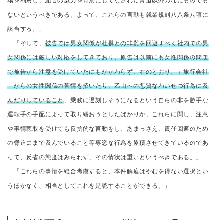
場を利用し、組合の威力を背景にしてなされた脅迫以外のなにものでも
ないというべきである。よって、これらの言動も就業規則八八条八項に
該当する。」
「そして、
被告では男女関係が杜撰との非難を回避すべく社内での男
女関係には厳しい対応をしてきており、原告は以前にも女性関係の問題
で被告から注意を受けていたにもかかわらず、右のとおり、」旅行会社
「からの女性関係の苦情を招いたり、乙山への悪質なわいせつ行為に及
んだりしていること
、乗務に遅刻しそうになるという自らの非を勝手な
運転手の手配によって取り繕おうとしたばかりか、これらに関し、注意
や事情聴取を受けても反抗的な言動をし、あまっさえ、責任回避のため
の脅迫にまで及んでいること等専恣な行為を累積させてきているのであ
って、反省の態度はみられず、その情状は重いというべきである。」
「これらの事情を総合考慮すると、本件解雇はやむを得ない選択とい
うほかなく、相当としてこれを是認することができる。」