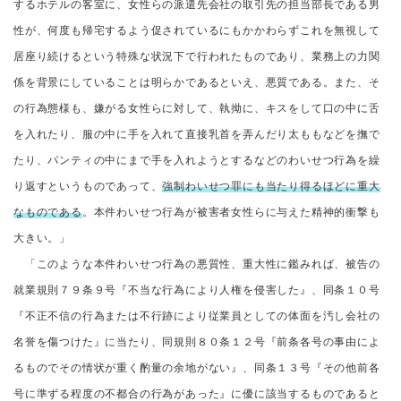
するホテルの客室に、女性らの派遣先会社の取引先の担当部長である男
性が、何度も帰宅するよう促されているにもかかわらずこれを無視して
居座り続けるという特殊な状況下で行われたものであり、業務上の力関
係を背景にしていることは明らかであるといえ、悪質である。また、そ
の行為態様も、嫌がる女性らに対して、執拗に、キスをして口の中に舌
を入れたり、服の中に手を入れて直接乳首を弄んだり太ももなどを撫で
たり、パンティの中にまで手を入れようとするなどのわいせつ行為を繰
り返すというものであって、
強制わいせつ罪にも当たり得るほどに重大
なものである
。本件わいせつ行為が被害者女性らに与えた精神的衝撃も
大きい。」
「このような本件わいせつ行為の悪質性、重大性に鑑みれば、被告の
就業規則７９条９号『不当な行為により人権を侵害した』、同条１０号
『不正不信の行為または不行跡により従業員としての体面を汚し会社の
名誉を傷つけた』に当たり、同規則８０条１２号『前条各号の事由によ
るものでその情状が重く酌量の余地がない』、同条１３号『その他前各
号に準ずる程度の不都合の行為があった』に優に該当するものであると