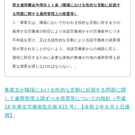
男女雇用機会均等法１１条（職場における性的な言動に起因す
る問題に関する雇用管理上の措置等）
１「事業主は、職場において行われる性的な言動に対するその
雇用する労働者の対応により当該労働者がその労働条件につき
不利益を受け、又は当該性的な言動により当該労働者の就業環
境が害されることのないよう、当該労働者からの相談に応じ、
適切に対応するために必要な体制の整備その他の雇用管理上必
要な措置を講じなければならない。」
事業主が職場における性的な言動に起因する問題に関
して雇用管理上講ずべき措置等についての指針（平成
18 年厚生労働省告示第 615 号）【令和２年６月１日適
用】