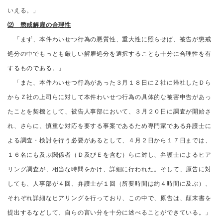
いえる。」
⑵ 懲戒解雇の合理性
「まず、本件わいせつ行為の悪質性、重大性に照らせば、被告が懲戒
処分の中でもっとも厳しい解雇処分を選択することも十分に合理性を有
するものである。」
「また、本件わいせつ行為があった３月１８日にＺ社に帰社したＤら
からＺ社の上司らに対して本件わいせつ行為の具体的な被害申告があっ
たことを契機として、被告人事部において、３月２０日に調査が開始さ
れ、さらに、慎重な対応を要する事案であるため専門家である弁護士に
よる調査・検討を行う必要があるとして、４月２日から１７日までは、
１６名にも及ぶ関係者（Ｄ及びＥを含む）らに対し、弁護士によるヒア
リング調査が、相当な時間をかけ、詳細に行われた。そして、原告に対
しても、人事部が４回、弁護士が１回（所要時間は約４時間に及ぶ）、
それぞれ詳細なヒアリングを行っており、この中で、原告は、顛末書を
提出するなどして、自らの言い分を十分に述べることができている。」