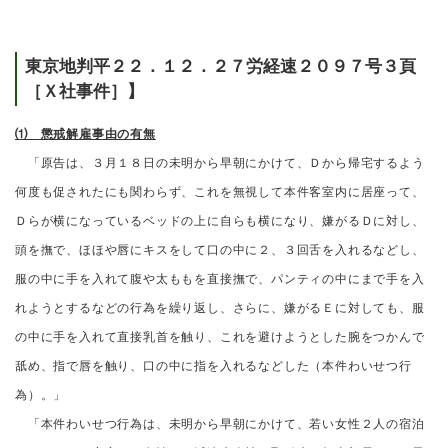
東京地判平２２．１２．２７労経速２０９７号３頁
［Ｘ社事件］】
⑴ 懲戒解雇事由の有無
「原告は、３月１８日の未明から早朝にかけて、Ｄから帰宅するよう
何度も促されたにも関わらず、これを無視して本件客室内に居座って、
Ｄらが横になっているベッドの上に自らも横になり、嫌がるＤに対し、
頭を撫で、ほほや唇にキスをして口の中に２、３回舌を入れるなどし、
服の中に手を入れて腹や太ももを直接撫で、パンティの中にまで手を入
れようとするなどの行為を繰り返し、さらに、嫌がるＥに対しても、服
の中に手を入れて直接乳首を触り、これを避けようとした腕をつかんで
舐め、指で唇を触り、口の中に指を入れるなどした（本件わいせつ行
為）。」
「本件わいせつ行為は、未明から早朝にかけて、若い女性２人の宿泊