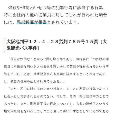
強姦や強制わいせつ等の犯罪行為に該当する行為、
特に会社内の他の従業員に対してこれが行われた場合
には、
懲戒解雇が相当
とされています。
大阪地判平１２．４．２８労判７８５号１５頁［大
阪観光バス事件］
「原告が性的なことがらに関し取引際である」旅行会社「の多数の添
乗員に不愉快な思いをさせる振る舞いをして苦情を寄せられるという事
態を招いたことは、就業規則八八条八項に該当するというべきである
し、被告の信用を落とす行為でもある。」
「また、乙山に対するわいせつ行為も、まことに悪質な行為であって
社会人として許されるものでない。そして、その一部は勤務中のことで
あったし、また、勤務終了後の行為についても、古参の運転手という立
場で入社間もない乙山にしつこく迫って誘い出すなどしているのである