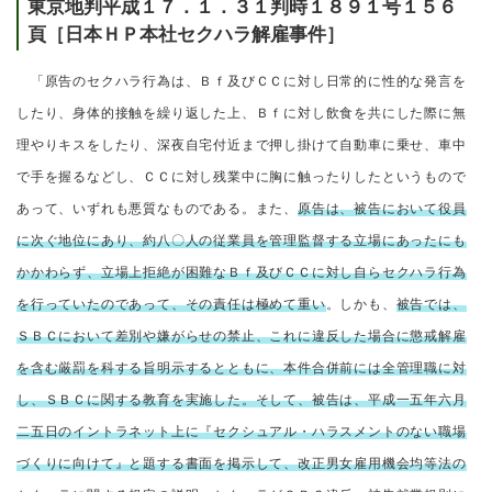
東京地判平成１７．１．３１判時１８９１号１５６
頁［日本ＨＰ本社セクハラ解雇事件］
「原告のセクハラ行為は、Ｂｆ及びＣＣに対し日常的に性的な発言を
したり、身体的接触を繰り返した上、Ｂｆに対し飲食を共にした際に無
理やりキスをしたり、深夜自宅付近まで押し掛けて自動車に乗せ、車中
で手を握るなどし、ＣＣに対し残業中に胸に触ったりしたというもので
あって、いずれも悪質なものである。また、
原告は、被告において役員
に次ぐ地位にあり、約八〇人の従業員を管理監督する立場にあったにも
かかわらず、立場上拒絶が困難なＢｆ及びＣＣに対し自らセクハラ行為
を行っていたのであって、その責任は極めて重い
。しかも、
被告では、
ＳＢＣにおいて差別や嫌がらせの禁止、これに違反した場合に懲戒解雇
を含む厳罰を科する旨明示するとともに、本件合併前には全管理職に対
し、ＳＢＣに関する教育を実施した。そして、被告は、平成一五年六月
二五日のイントラネット上に『セクシュアル・ハラスメントのない職場
づくりに向けて』と題する書面を掲示して、改正男女雇用機会均等法の