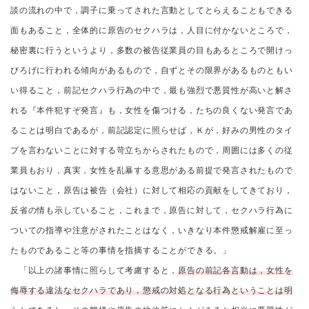
談の流れの中で，調子に乗ってされた言動としてとらえることもできる
面もあること，全体的に原告のセクハラは，人目に付かないところで，
秘密裏に行うというより，多数の被告従業員の目もあるところで開けっ
ぴろげに行われる傾向があるもので，自ずとその限界があるものともい
い得ること，前記セクハラ行為の中で，最も強烈で悪質性が高いと解さ
れる『本件犯すぞ発言』も，女性を傷つける，たちの良くない発言であ
ることは明白であるが，前記認定に照らせば，Ｋが，好みの男性のタイ
プを言わないことに対する苛立ちからされたもので，周囲には多くの従
業員もおり，真実，女性を乱暴する意思がある前提で発言されたもので
はないこと，原告は被告（会社）に対して相応の貢献をしてきており，
反省の情も示していること，これまで，原告に対して，セクハラ行為に
ついての指導や注意がされたことはなく，いきなり本件懲戒解雇に至っ
たものであること等の事情を指摘することができる。」
「以上の諸事情に照らして考慮すると，
原告の前記各言動は，女性を
侮辱する違法なセクハラであり，懲戒の対処となる行為ということは明