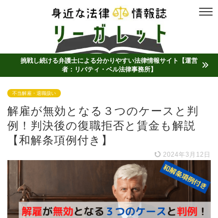
挑戦し続ける弁護士による分かりやすい法律情報サイト【運営
者：リバティ・ベル法律事務所】
不当解雇・退職扱い
解雇が無効となる３つのケースと判
例！判決後の復職拒否と賃金も解説
【和解条項例付き】
2024年3月12日