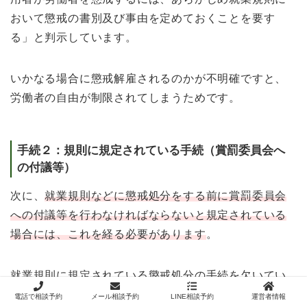
おいて懲戒の書別及び事由を定めておくことを要す
る」と判示しています。
いかなる場合に懲戒解雇されるのかが不明確ですと、
労働者の自由が制限されてしまうためです。
手続２：規則に規定されている手続（賞罰委員会へ
の付議等）
次に、
就業規則などに懲戒処分をする前に賞罰委員会
への付議等を行わなければならないと規定されている
場合には、これを経る必要があります
。
就業規則に規定されている懲戒処分の手続を欠いてい
る場合には、懲戒解雇は無効となる可能性がありま
電話で相談予約
メール相談予約
LINE相談予約
運営者情報