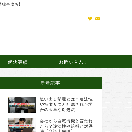
法律事務所】
解決実績
お問い合わせ
新着記事
追い出し部屋とは？違法性
や特徴６つと配属された場
合の簡単な対処法
会社から自宅待機と言われ
たら？違法性や給料と対処
法【弁護士解説】