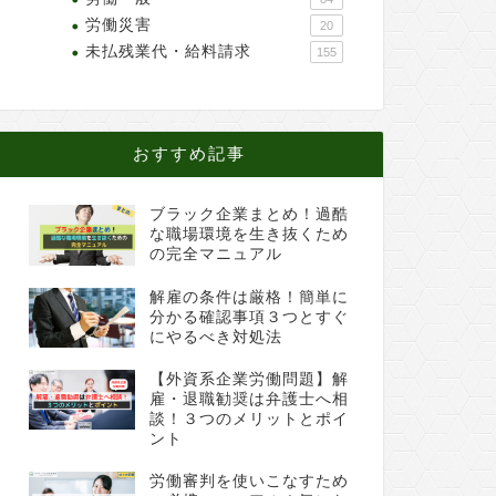
労働災害
20
未払残業代・給料請求
155
おすすめ記事
ブラック企業まとめ！過酷
な職場環境を生き抜くため
の完全マニュアル
解雇の条件は厳格！簡単に
分かる確認事項３つとすぐ
にやるべき対処法
【外資系企業労働問題】解
雇・退職勧奨は弁護士へ相
談！３つのメリットとポイ
ント
労働審判を使いこなすため