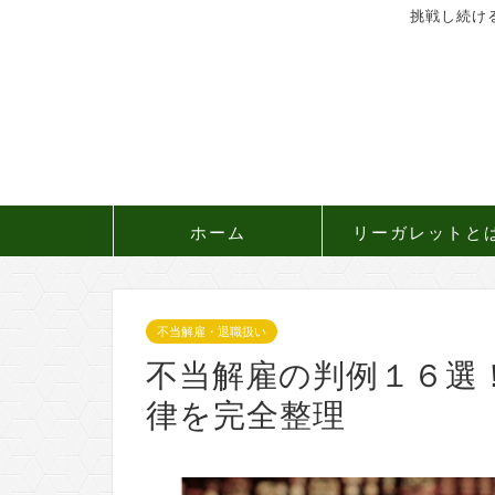
挑戦し続け
ホーム
リーガレットと
不当解雇・退職扱い
不当解雇の判例１６選
律を完全整理