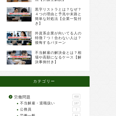
黒字リストラとは？なぜ？
４つの理由と予兆や末路と
簡単な対処法【企業一覧付
き】
外資系企業が向いてる人の
特徴７つ！合わない人は？
後悔するパターン
不当解雇の解決金とは？相
場や高額になるケース【解
決事例付き】
カテゴリー
労働問題
458
不当解雇・退職扱い
187
公務員
7
労働一般
84