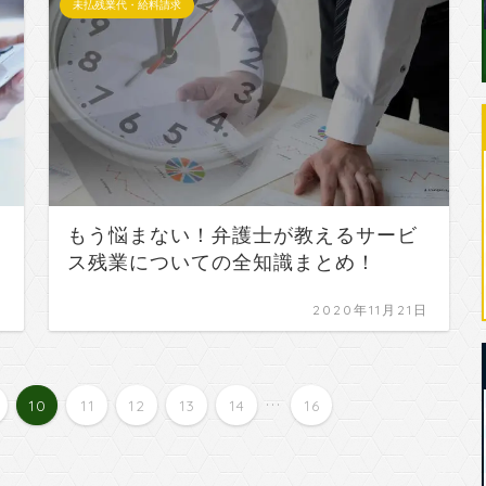
未払残業代・給料請求
もう悩まない！弁護士が教えるサービ
ス残業についての全知識まとめ！
日
2020年11月21日
...
10
11
12
13
14
16