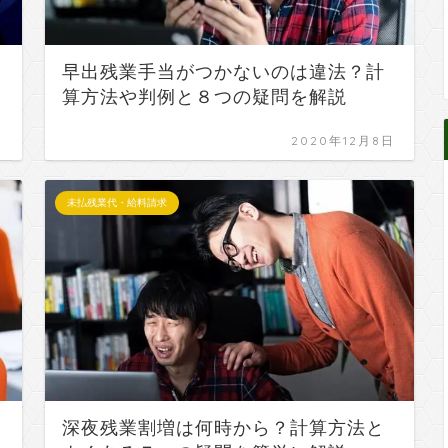
早出残業手当がつかないのは違法？計
算方法や判例と８つの疑問を解説
日
2020年12月8日
未払残業代・給料請求
深夜残業割増は何時から？計算方法と