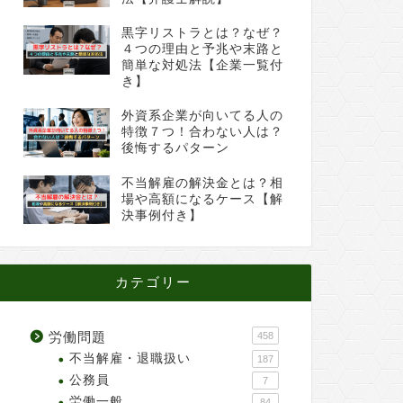
黒字リストラとは？なぜ？
４つの理由と予兆や末路と
簡単な対処法【企業一覧付
き】
外資系企業が向いてる人の
特徴７つ！合わない人は？
後悔するパターン
不当解雇の解決金とは？相
場や高額になるケース【解
決事例付き】
カテゴリー
労働問題
458
不当解雇・退職扱い
187
公務員
7
労働一般
84