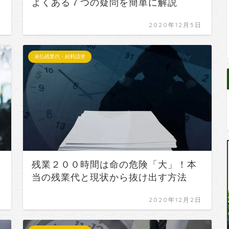
よくある７つの疑問を簡単に解説
日
2020年12月5日
未払残業代・給料請求
残業２００時間は命の危険「大」！本
当の残業代と現状から抜け出す方法
日
2020年12月2日