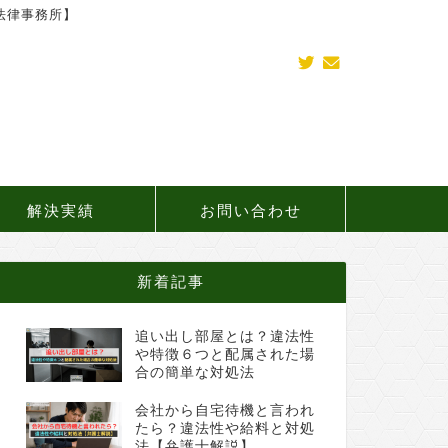
法律事務所】
解決実績
お問い合わせ
新着記事
追い出し部屋とは？違法性
や特徴６つと配属された場
合の簡単な対処法
会社から自宅待機と言われ
たら？違法性や給料と対処
法【弁護士解説】