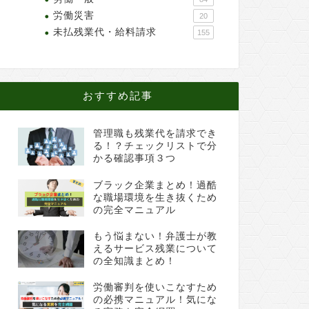
労働災害
20
未払残業代・給料請求
155
おすすめ記事
管理職も残業代を請求でき
る！？チェックリストで分
かる確認事項３つ
ブラック企業まとめ！過酷
な職場環境を生き抜くため
の完全マニュアル
もう悩まない！弁護士が教
えるサービス残業について
の全知識まとめ！
労働審判を使いこなすため
の必携マニュアル！気にな