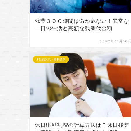
残業３００時間は命が危ない！異常な
一日の生活と高額な残業代金額
2020年12月10
未払残業代・給料請求
休日出勤割増の計算方法は？休日残業