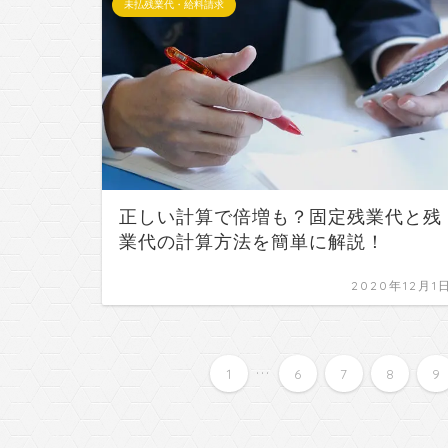
未払残業代・給料請求
正しい計算で倍増も？固定残業代と残
業代の計算方法を簡単に解説！
2020年12月1
...
1
6
7
8
9