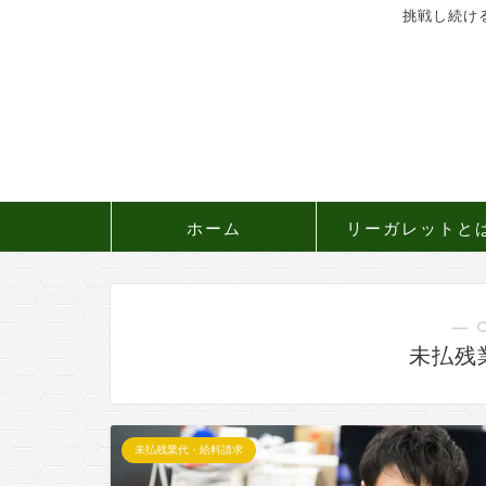
挑戦し続け
ホーム
リーガレットと
― 
未払残
未払残業代・給料請求