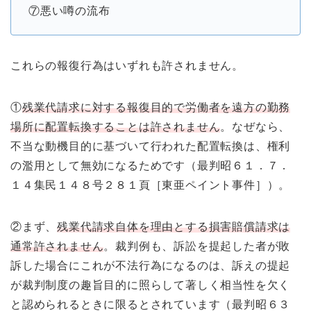
⑦悪い噂の流布
これらの報復行為はいずれも許されません。
①
残業代請求に対する報復目的で労働者を遠方の勤務
場所に配置転換することは許されません
。なぜなら、
不当な動機目的に基づいて行われた配置転換は、権利
の濫用として無効になるためです（最判昭６１．７．
１４集民１４８号２８１頁［東亜ペイント事件］）。
②まず、
残業代請求自体を理由とする損害賠償請求は
通常許されません
。裁判例も、訴訟を提起した者が敗
訴した場合にこれが不法行為になるのは、訴えの提起
が裁判制度の趣旨目的に照らして著しく相当性を欠く
と認められるときに限るとされています（最判昭６３