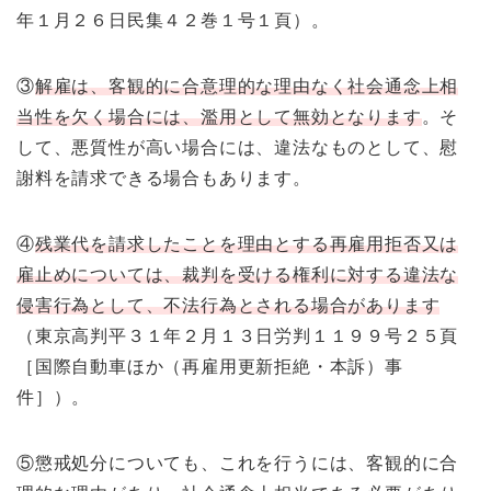
年１月２６日民集４２巻１号１頁）。
③
解雇は、客観的に合意理的な理由なく社会通念上相
当性を欠く場合には、濫用として無効となります
。そ
して、悪質性が高い場合には、違法なものとして、慰
謝料を請求できる場合もあります。
④
残業代を請求したことを理由とする再雇用拒否又は
雇止めについては、裁判を受ける権利に対する違法な
侵害行為として、不法行為とされる場合があります
（東京高判平３１年２月１３日労判１１９９号２５頁
［国際自動車ほか（再雇用更新拒絶・本訴）事
件］）。
⑤懲戒処分についても、これを行うには、客観的に合