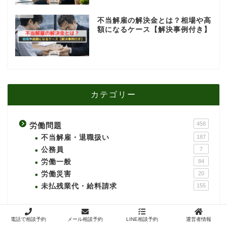
不当解雇の解決金とは？相場や高
額になるケース【解決事例付き】
カテゴリー
458
労働問題
不当解雇・退職扱い
187
公務員
7
労働一般
84
労働災害
20
未払残業代・給料請求
155
電話で相談予約
メール相談予約
LINE相談予約
運営者情報