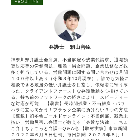
ABOUT ME
弁護士 籾山善臣
神奈川県弁護士会所属。不当解雇や残業代請求、退職勧
奨対応等の労働問題、離婚・男女問題、企業法務など数
多く担当している。労働問題に関する問い合わせは月間
１００件以上あり（令和３年10月現在）。誰でも気軽に
相談できる敷居の低い弁護士を目指し、依頼者に寄り添
った、クライアントファーストな弁護活動を心掛けてい
る。持ち前のフットワークの軽さにより、スピーディー
な対応が可能。 【著書】長時間残業・不当解雇・パワ
ハラに立ち向かう！ブラック企業に負けない３つの方法
【連載】幻冬舎ゴールドオンライン：不当解雇、残業未
払い、労働災害…弁護士が教える「身近な法律」、ちょ
こ弁｜ちょこっと弁護士Q＆A他 【取材実績】東京新聞
２０２２年６月５日朝刊、毎日新聞 ２０２３年８月１