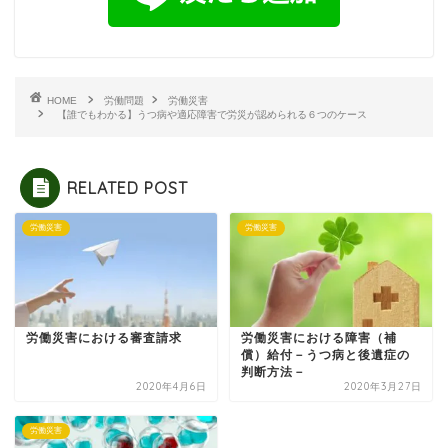
HOME
労働問題
労働災害
【誰でもわかる】うつ病や適応障害で労災が認められる６つのケース
RELATED POST
労働災害
労働災害
労働災害における審査請求
労働災害における障害（補
償）給付－うつ病と後遺症の
判断方法－
2020年4月6日
2020年3月27日
労働災害