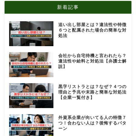
新着記事
追い出し部屋とは？違法性や特徴
６つと配属された場合の簡単な対
処法
会社から自宅待機と言われたら？
違法性や給料と対処法【弁護士解
説】
黒字リストラとは？なぜ？４つの
理由と予兆や末路と簡単な対処法
【企業一覧付き】
外資系企業が向いてる人の特徴７
つ！合わない人は？後悔するパタ
ーン