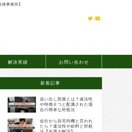
法律事務所】
解決実績
お問い合わせ
新着記事
追い出し部屋とは？違法性
や特徴６つと配属された場
合の簡単な対処法
会社から自宅待機と言われ
たら？違法性や給料と対処
法【弁護士解説】