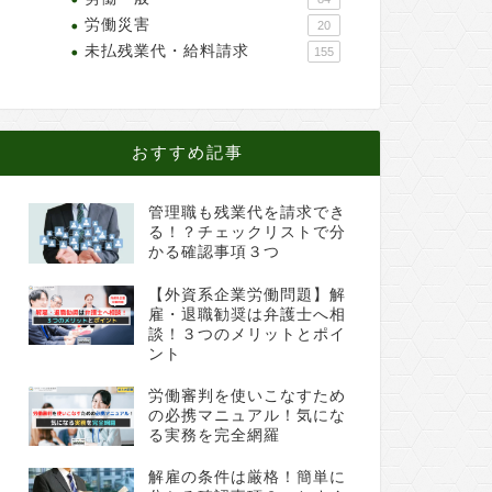
労働災害
20
未払残業代・給料請求
155
おすすめ記事
管理職も残業代を請求でき
る！？チェックリストで分
かる確認事項３つ
【外資系企業労働問題】解
雇・退職勧奨は弁護士へ相
談！３つのメリットとポイ
ント
労働審判を使いこなすため
の必携マニュアル！気にな
る実務を完全網羅
解雇の条件は厳格！簡単に