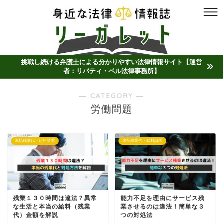
挑戦し続ける弁護士による分かりやすい法律情報サイト【運営
者：リバティ・ベル法律事務所】
― CATEGORY ―
労働問題
未払残業代・給料請求
未払残業代・給料請求
残業１３０時間は違法？異常
能力不足を理由にサービス残
な生活と本当の給料（残業
業させるのは違法！簡単な３
代）金額を解説
つの対処法