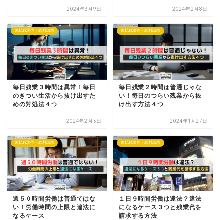
2024年3月9日
2024年2月8日
未払残業代・給料請求
未払残業代・給料請求
毎日残業３時間は異常！毎日
毎日残業２時間は普通じゃな
のきつい生活から抜け出すた
い！毎日のつらい残業から抜
めの対処法４つ
け出す方法４つ
2024年2月3日
2024年1月27日
未払残業代・給料請求
未払残業代・給料請求
週５０時間労働は普通ではな
１日９時間労働は違法？違法
い！労働時間の上限と違法に
になるケース３つと残業代を
なるケース
請求する方法