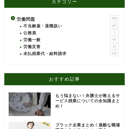
カテゴリー
458
労働問題
不当解雇・退職扱い
187
公務員
7
労働一般
84
労働災害
20
未払残業代・給料請求
155
おすすめ記事
もう悩まない！弁護士が教えるサ
ービス残業についての全知識まと
め！
ブラック企業まとめ！過酷な職場