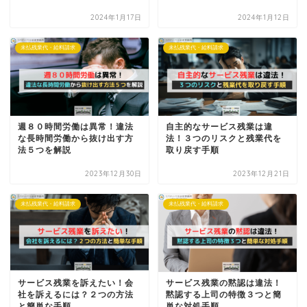
2024年1月17日
2024年1月12日
未払残業代・給料請求
未払残業代・給料請求
週８０時間労働は異常！違法
自主的なサービス残業は違
な長時間労働から抜け出す方
法！３つのリスクと残業代を
法５つを解説
取り戻す手順
2023年12月30日
2023年12月21日
未払残業代・給料請求
未払残業代・給料請求
サービス残業を訴えたい！会
サービス残業の黙認は違法！
社を訴えるには？２つの方法
黙認する上司の特徴３つと簡
と簡単な手順
単な対処手順