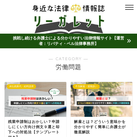
挑戦し続ける弁護士による分かりやすい法律情報サイト【運営
者：リバティ・ベル法律事務所】
― CATEGORY ―
労働問題
未払残業代・給料請求
不当解雇・退職扱い
残業申請制はおかしい？申請
解雇とは？どういう意味かを
しにくい方向け例文９選と却
分かりやすく簡単に弁護士が
下への対処法【テンプレート
徹底解説