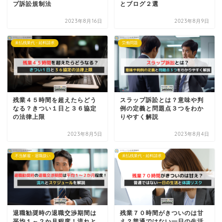
プ訴訟規制法
とブログ２選
2023年8月16日
2023年8月9日
未払残業代・給料請求
労働問題
残業４５時間を超えたらどう
スラップ訴訟とは？意味や判
なる？きつい１日と３６協定
例の定義と問題点３つをわか
の法律上限
りやすく解説
2023年8月5日
2023年8月4日
不当解雇・退職扱い
未払残業代・給料請求
退職勧奨時の退職交渉期間は
残業７０時間がきついのは甘
平均１～２か月程度！流れと
え？普通ではない一日の生活