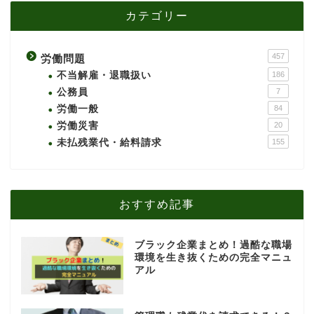
カテゴリー
457
労働問題
不当解雇・退職扱い
186
公務員
7
労働一般
84
労働災害
20
未払残業代・給料請求
155
おすすめ記事
ブラック企業まとめ！過酷な職場
環境を生き抜くための完全マニュ
アル