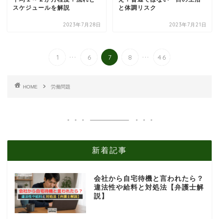
スケジュールを解説
と体調リスク
2023年7月28日
2023年7月21日
...
...
1
6
7
8
46
HOME
労働問題
新着記事
会社から自宅待機と言われたら？
違法性や給料と対処法【弁護士解
説】