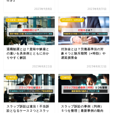
付き】
2023年9月8日
2023年8月31日
不当解雇・退職扱い
未払残業代・給料請求
退職勧奨とは？意味や解雇と
付加金とは？労働基準法の対
の違いを具体例とともに分か
象４つと除斥期間（≠時効）や
りやすく解説
遅延損害金
2023年8月22日
2023年8月22日
労働問題
労働問題
スラップ訴訟は違法！不当訴
スラップ訴訟の事例（判例）
訟となるケース２つとスラッ
５つを整理｜最新事例の動向