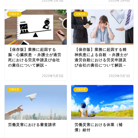
2020年5月5日
2020年5月4日
労働災害
労働災害
【保存版】業務に起因する
【保存版】業務に起因する精
脳・心臓疾患 －弁護士が過労
神疾患による自殺 －弁護士が
死における労災申請及び会社
過労自殺における労災申請及
の責任について解説－
び会社の責任について解説－
2020年5月3日
2020年5月1日
労働災害
労働災害
労働災害における審査請求
労働災害における休業（補
償）給付