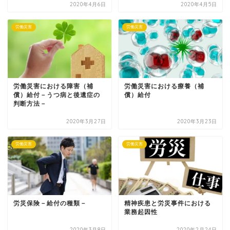
2020年4月6日
2020年4月5日
労働災害
労働災害
労働災害における障害（補
労働災害における療養（補
償）給付－うつ病と後遺症の
償）給付
判断方法－
2020年3月27日
2020年3月23日
労働災害
労働災害
労災保険－給付の種類－
精神疾患と労災事件における
業務起因性
2020年3月8日
2020年2月24日