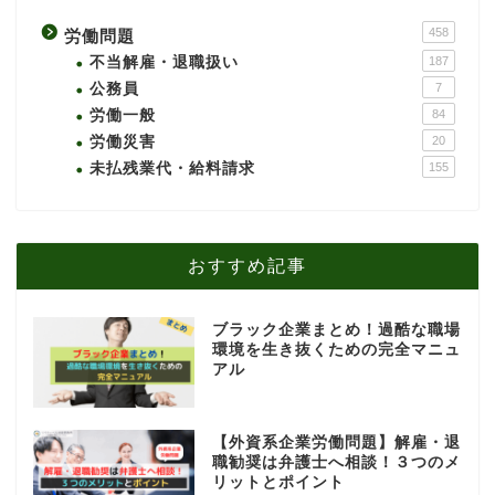
458
労働問題
不当解雇・退職扱い
187
公務員
7
労働一般
84
労働災害
20
未払残業代・給料請求
155
おすすめ記事
ブラック企業まとめ！過酷な職場
環境を生き抜くための完全マニュ
アル
【外資系企業労働問題】解雇・退
職勧奨は弁護士へ相談！３つのメ
リットとポイント