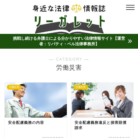
挑戦し続ける弁護士による分かりやすい法律情報サイト【運営
者：リバティ・ベル法律事務所】
― CATEGORY ―
労働災害
労働災害
労働災害
安全配慮義務の内容
安全配慮義務違反と損害賠償
請求