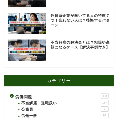
外資系企業が向いてる人の特徴７
つ！合わない人は？後悔するパタ
ーン
不当解雇の解決金とは？相場や高
額になるケース【解決事例付き】
カテゴリー
458
労働問題
不当解雇・退職扱い
187
公務員
7
労働一般
84