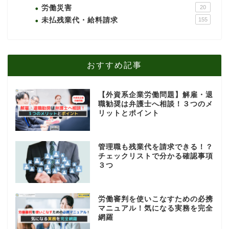
労働災害
20
未払残業代・給料請求
155
おすすめ記事
【外資系企業労働問題】解雇・退
職勧奨は弁護士へ相談！３つのメ
リットとポイント
管理職も残業代を請求できる！？
チェックリストで分かる確認事項
３つ
労働審判を使いこなすための必携
マニュアル！気になる実務を完全
網羅