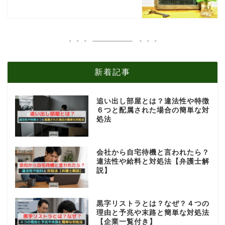
新着記事
追い出し部屋とは？違法性や特徴
６つと配属された場合の簡単な対
処法
会社から自宅待機と言われたら？
違法性や給料と対処法【弁護士解
説】
黒字リストラとは？なぜ？４つの
理由と予兆や末路と簡単な対処法
【企業一覧付き】