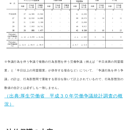
※争議行為を伴う争議で複数の行為形態を伴う労働争議（例えば「半日未満の同盟罷
業」と「半日以上の同盟罷業」が併存する場合など）について、「争議行為を伴う争
議」の計は、行為形態間で重複する部分を除いて計上されているので、行為形態別の
数値の合計とは必ずしも一致しません。
（出典:厚生労働省 平成３０年労働争議統計調査の概
況）