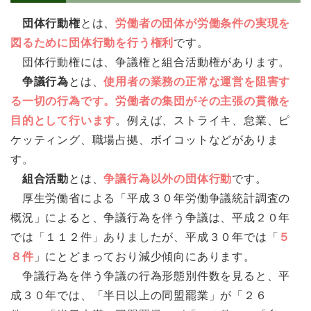
団体行動権
とは、
労働者の団体が労働条件の実現を
図るために団体行動を行う権利
です。
団体行動権には、争議権と組合活動権があります。
争議行為
とは、
使用者の業務の正常な運営を阻害す
る一切の行為です。労働者の集団がその主張の貫徹を
目的として行います
。例えば、ストライキ、怠業、ピ
ケッティング、職場占拠、ボイコットなどがありま
す。
組合活動
とは、
争議行為以外の団体行動
です。
厚生労働省による「平成３０年労働争議統計調査の
概況」によると、争議行為を伴う争議は、平成２０年
では「１１２件」ありましたが、平成３０年では「
５
８件
」にとどまっており減少傾向にあります。
争議行為を伴う争議の行為形態別件数を見ると、平
成３０年では、「半日以上の同盟罷業」が「２６