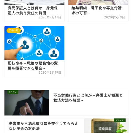
身元保証人とは何か－身元保
給与明細－電子化や再交付請
証人の負う責任の範囲－
求の可否－
2020年7月17日
2020年5月9日
労働一般
配転命令－職務や勤務地の変
更を拒否できる場合－
2020年2月19日
不当労働行為とは何か－弁護士が種類と
救済方法を解説－
事業主から源泉徴収票を交付してもらえ
ない場合の対処法