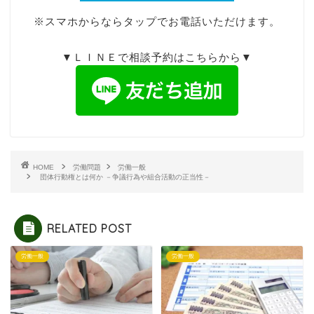
※スマホからならタップでお電話いただけます。
▼ＬＩＮＥで相談予約はこちらから▼
HOME
労働問題
労働一般
団体行動権とは何か －争議行為や組合活動の正当性－
RELATED POST
労働一般
労働一般