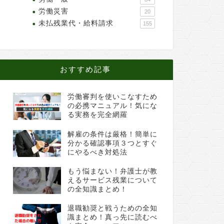
労働災害
20
未払残業代・給料請求
155
おすすめ記事
労働審判を使いこなすため
の必携マニュアル！気にな
る実務を完全網羅
解雇の条件は厳格！簡単に
分かる確認事項３つとすぐ
にやるべき対処法
もう悩まない！弁護士が教
えるサービス残業について
の全知識まとめ！
退職勧奨と戦うための全知
識まとめ！真っ先に読むべ