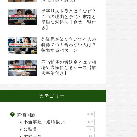
黒字リストラとは？なぜ？
４つの理由と予兆や末路と
簡単な対処法【企業一覧付
き】
外資系企業が向いてる人の
特徴７つ！合わない人は？
後悔するパターン
不当解雇の解決金とは？相
場や高額になるケース【解
決事例付き】
カテゴリー
労働問題
458
不当解雇・退職扱い
187
公務員
7
労働一般
84