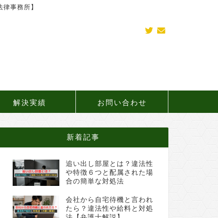
法律事務所】
解決実績
お問い合わせ
新着記事
追い出し部屋とは？違法性
や特徴６つと配属された場
合の簡単な対処法
会社から自宅待機と言われ
たら？違法性や給料と対処
法【弁護士解説】