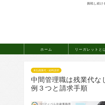
挑戦し続け
ホーム
リーガレットと
未払残業代・給料請求
中間管理職は残業代な
例３つと請求手順