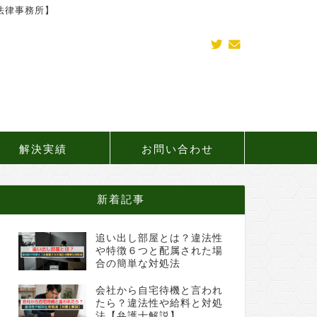
法律事務所】
解決実績
お問い合わせ
新着記事
追い出し部屋とは？違法性
や特徴６つと配属された場
合の簡単な対処法
会社から自宅待機と言われ
たら？違法性や給料と対処
法【弁護士解説】