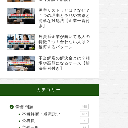
黒字リストラとは？なぜ？
４つの理由と予兆や末路と
簡単な対処法【企業一覧付
き】
外資系企業が向いてる人の
特徴７つ！合わない人は？
後悔するパターン
不当解雇の解決金とは？相
場や高額になるケース【解
決事例付き】
カテゴリー
労働問題
458
不当解雇・退職扱い
187
公務員
7
労働一般
84