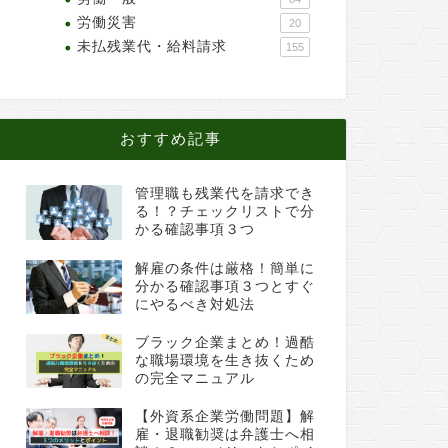
労働災害
20
未払残業代・給料請求
155
おすすめ記事
管理職も残業代を請求でき
る！？チェックリストで分
かる確認事項３つ
解雇の条件は厳格！簡単に
分かる確認事項３つとすぐ
にやるべき対処法
ブラック企業まとめ！過酷
な職場環境を生き抜くため
の完全マニュアル
【外資系企業労働問題】解
雇・退職勧奨は弁護士へ相