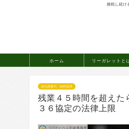
挑戦し続け
ホーム
リーガレットと
未払残業代・給料請求
残業４５時間を超えた
３６協定の法律上限