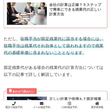
会社の計算は正確？５ステップ
で簡単にできる残業代の正しい
計算方法
ただし、
役職手当が固定残業代に該当する場合には、
役職手当は残業代それ自体として扱われますので残業
代の基礎単価に含まれないこととなります
。
固定残業代がある場合の残業代の計算方法については
以下の記事で詳しく解説しています。
正しい計算で倍増も？固定残業
代と残業代の計算方法を簡単に
電話で相談予約
メール相談予約
LINE相談予約
運営者情報
解説！