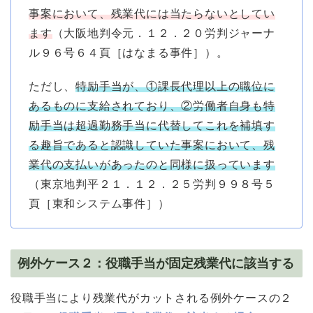
事案において、残業代には当たらないとしてい
ます
（大阪地判令元．１２．２０労判ジャーナ
ル９６号６４頁［はなまる事件］）。
ただし、
特励手当が、①課長代理以上の職位に
あるものに支給されており、②労働者自身も特
励手当は超過勤務手当に代替してこれを補填す
る趣旨であると認識していた事案において、残
業代の支払いがあったのと同様に扱っています
（東京地判平２１．１２．２５労判９９８号５
頁［東和システム事件］）
例外ケース２：役職手当が固定残業代に該当する
役職手当により残業代がカットされる例外ケースの２