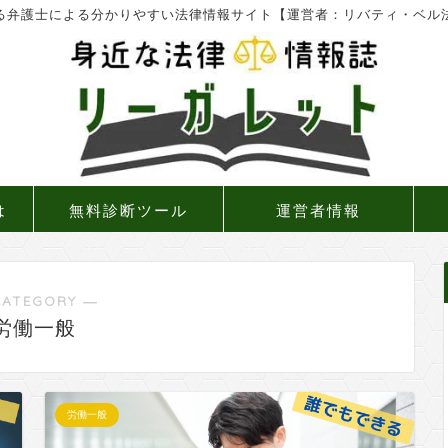
る弁護士による分かりやすい法律情報サイト【運営者：リバティ・ベル
は
無料診断ツール
運営者情報
CATEGORY ―
労働一般
労働一般