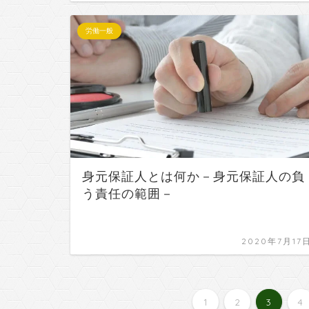
労働一般
身元保証人とは何か－身元保証人の負
う責任の範囲－
2020年7月17
1
2
3
4