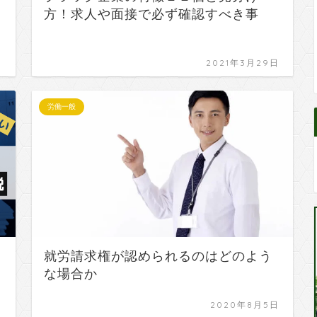
方！求人や面接で必ず確認すべき事
日
2021年3月29日
労働一般
就労請求権が認められるのはどのよう
な場合か
日
2020年8月5日