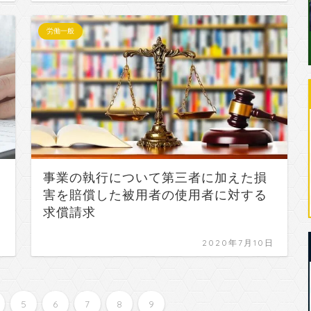
労働一般
事業の執行について第三者に加えた損
害を賠償した被用者の使用者に対する
求償請求
日
2020年7月10日
5
6
7
8
9