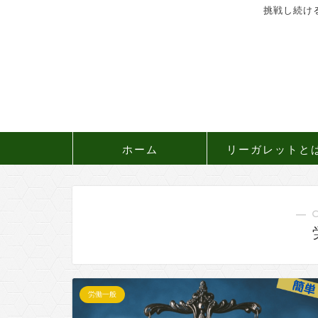
挑戦し続け
ホーム
リーガレットと
― 
労働一般