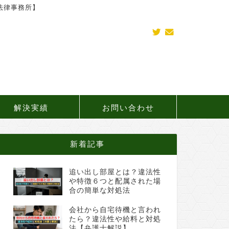
法律事務所】
解決実績
お問い合わせ
新着記事
追い出し部屋とは？違法性
や特徴６つと配属された場
合の簡単な対処法
会社から自宅待機と言われ
たら？違法性や給料と対処
法【弁護士解説】