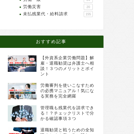
労働災害
20
未払残業代・給料請求
155
おすすめ記事
【外資系企業労働問題】解
雇・退職勧奨は弁護士へ相
談！３つのメリットとポイ
ント
労働審判を使いこなすため
の必携マニュアル！気にな
る実務を完全網羅
管理職も残業代を請求でき
る！？チェックリストで分
かる確認事項３つ
退職勧奨と戦うための全知