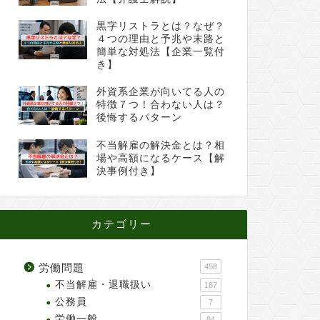
黒字リストラとは？なぜ？
４つの理由と予兆や末路と
簡単な対処法【企業一覧付
き】
外資系企業が向いてる人の
特徴７つ！合わない人は？
後悔するパターン
不当解雇の解決金とは？相
場や高額になるケース【解
決事例付き】
カテゴリー
労働問題
458
不当解雇・退職扱い
187
公務員
7
労働一般
84