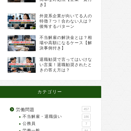
き】
外資系企業が向いてる人の
特徴７つ！合わない人は？
後悔するパターン
不当解雇の解決金とは？相
場や高額になるケース【解
決事例付き】
退職勧奨で言ってはいけな
い言葉！退職勧奨されたと
きの答え方は？
カテゴリー
労働問題
457
不当解雇・退職扱い
186
公務員
7
労働一般
84