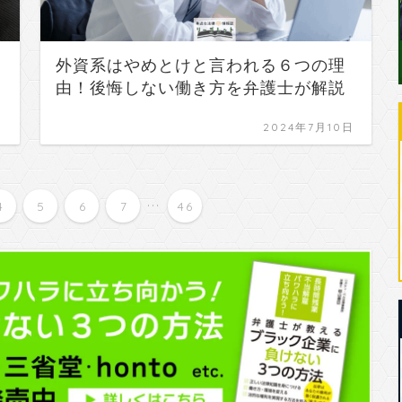
外資系はやめとけと言われる６つの理
由！後悔しない働き方を弁護士が解説
日
2024年7月10日
...
4
5
6
7
46