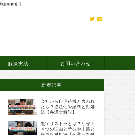
法律事務所】
解決実績
お問い合わせ
新着記事
会社から自宅待機と言われ
たら？違法性や給料と対処
法【弁護士解説】
黒字リストラとは？なぜ？
４つの理由と予兆や末路と
簡単な対処法【企業一覧付