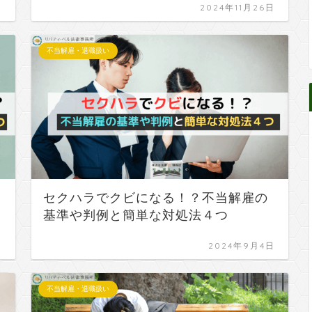
日
2024年11月26日
不当解雇・退職扱い
セクハラでクビになる！？不当解雇の
基準や判例と簡単な対処法４つ
日
2024年9月4日
不当解雇・退職扱い