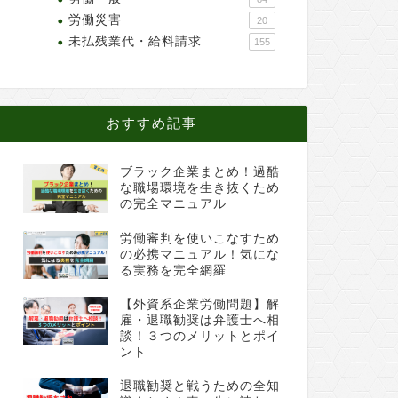
労働災害
20
未払残業代・給料請求
155
おすすめ記事
ブラック企業まとめ！過酷
な職場環境を生き抜くため
の完全マニュアル
労働審判を使いこなすため
の必携マニュアル！気にな
る実務を完全網羅
【外資系企業労働問題】解
雇・退職勧奨は弁護士へ相
談！３つのメリットとポイ
ント
退職勧奨と戦うための全知