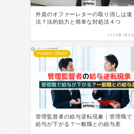
外資のオファーレターの取り消しは違
法？法的効力と簡単な対処法４つ
2025年1月8
未払残業代・給料請求
管理監督者の給与逆転現象｜管理職で
給与が下がる？一般職との給与差