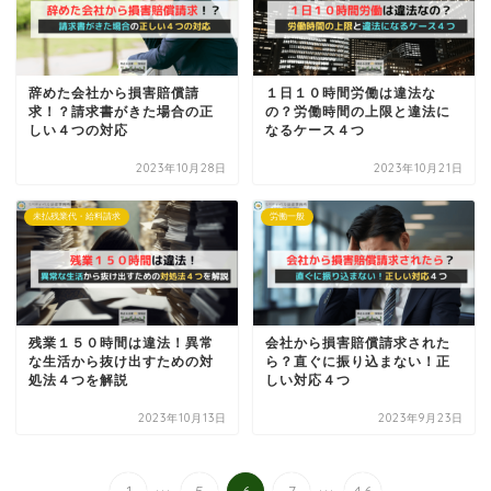
辞めた会社から損害賠償請
１日１０時間労働は違法な
求！？請求書がきた場合の正
の？労働時間の上限と違法に
しい４つの対応
なるケース４つ
2023年10月28日
2023年10月21日
未払残業代・給料請求
労働一般
残業１５０時間は違法！異常
会社から損害賠償請求された
な生活から抜け出すための対
ら？直ぐに振り込まない！正
処法４つを解説
しい対応４つ
2023年10月13日
2023年9月23日
...
...
1
5
6
7
46