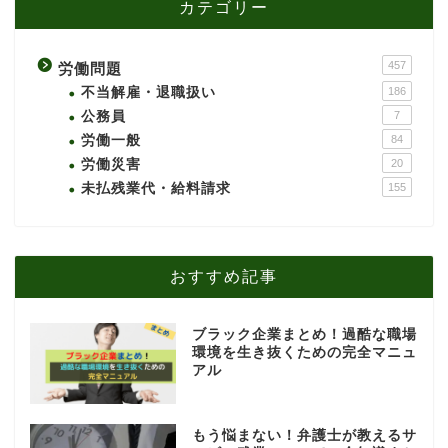
カテゴリー
457
労働問題
不当解雇・退職扱い
186
公務員
7
労働一般
84
労働災害
20
未払残業代・給料請求
155
おすすめ記事
ブラック企業まとめ！過酷な職場
環境を生き抜くための完全マニュ
アル
もう悩まない！弁護士が教えるサ