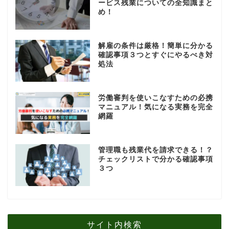
ービス残業についての全知識まと
め！
解雇の条件は厳格！簡単に分かる
確認事項３つとすぐにやるべき対
処法
労働審判を使いこなすための必携
マニュアル！気になる実務を完全
網羅
管理職も残業代を請求できる！？
チェックリストで分かる確認事項
３つ
サイト内検索