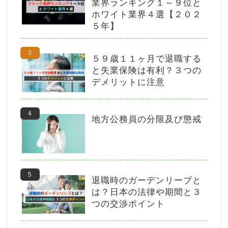
業界ランキング１～９位と
ホワイト業界４選【２０２
５年】
５９歳１１ヶ月で退職する
と失業保険は有利？３つの
デメリットに注意
地方公務員の分限及び懲戒
退職時のガーデンリーブと
は？日本の法律や期間と３
つの交渉ポイント