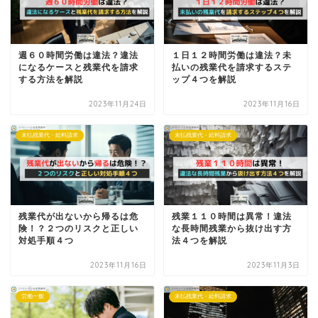
週６０時間労働は違法？違法
１日１２時間労働は違法？未
になるケースと残業代を請求
払いの残業代を請求するステ
する方法を解説
ップ４つを解説
2023年11月24日
2023年11月16日
未払残業代・給料請求
未払残業代・給料請求
残業代が出ないから帰るは危
残業１１０時間は異常！違法
険！？２つのリスクと正しい
な長時間残業から抜け出す方
対処手順４つ
法４つを解説
2023年11月16日
2023年11月3日
労働一般
未払残業代・給料請求