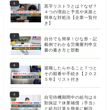
黒字リストラとは？なぜ？
４つの理由と予兆や末路と
簡単な対処法【企業一覧付
き】
自分でも簡単！ひな形・記
載例でわかる労働審判申立
書の書き方と部数
退職したらやること７つと
その順番や手続き【２０２
５年】リスト付き
自宅待機期間中の給与は６
割保証？休業補償（手当）
と給与計算を簡単に解説