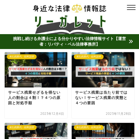
挑戦し続ける弁護士による分かりやすい法律情報サイト【運営
者：リバティ・ベル法律事務所】
未払残業代・給料請求
未払残業代・給料請求
サービス残業せざるを得ない
サービス残業は当たり前では
人の割合は４割！？４つの原
ない！サービス残業の実態と
因と対処手順
４つの要因
2023年12月4日
2023年11月28日
未払残業代・給料請求
未払残業代・給料請求