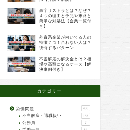
黒字リストラとは？なぜ？
４つの理由と予兆や末路と
簡単な対処法【企業一覧付
き】
外資系企業が向いてる人の
特徴７つ！合わない人は？
後悔するパターン
不当解雇の解決金とは？相
場や高額になるケース【解
決事例付き】
カテゴリー
労働問題
458
不当解雇・退職扱い
187
公務員
7
労働一般
84