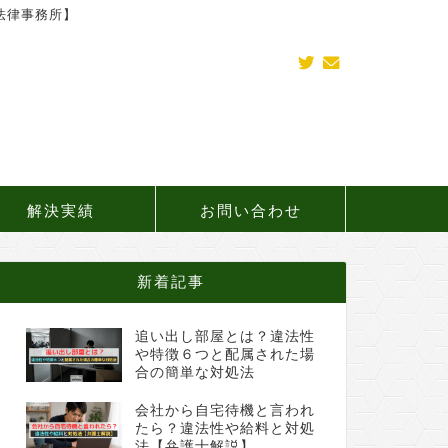
法律事務所】
解決実績
お問い合わせ
新着記事
追い出し部屋とは？違法性
や特徴６つと配属された場
合の簡単な対処法
会社から自宅待機と言われ
たら？違法性や給料と対処
法【弁護士解説】