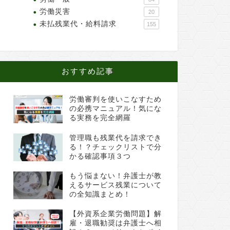
労働災害
20
未払残業代・給料請求
155
おすすめ記事
労働審判を使いこなすため
の必携マニュアル！気にな
る実務を完全網羅
管理職も残業代を請求でき
る！？チェックリストで分
かる確認事項３つ
もう悩まない！弁護士が教
えるサービス残業について
の全知識まとめ！
【外資系企業労働問題】解
雇・退職勧奨は弁護士へ相