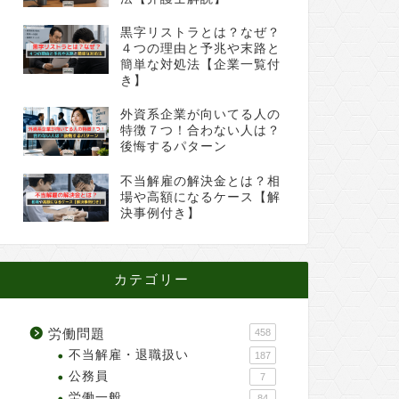
黒字リストラとは？なぜ？
４つの理由と予兆や末路と
簡単な対処法【企業一覧付
き】
外資系企業が向いてる人の
特徴７つ！合わない人は？
後悔するパターン
不当解雇の解決金とは？相
場や高額になるケース【解
決事例付き】
カテゴリー
労働問題
458
不当解雇・退職扱い
187
公務員
7
労働一般
84