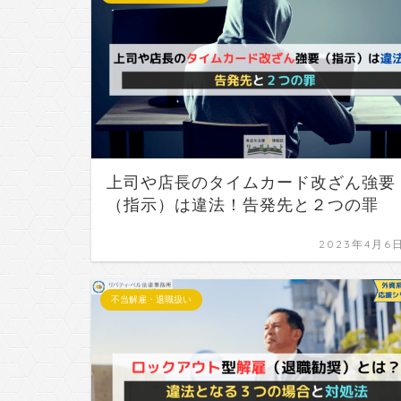
上司や店長のタイムカード改ざん強要
（指示）は違法！告発先と２つの罪
2023年4月6
不当解雇・退職扱い