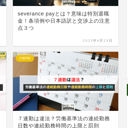
severance payとは？意味は特別退職
金！条項例や日本語訳と交渉上の注意
点３つ
日
2023年4月29日
労働問題
７連勤は違法？労働基準法の連続勤務
日数や連続勤務時間の上限と罰則