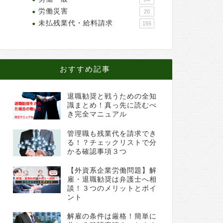
労働災害
20
未払残業代・給料請求
155
おすすめ記事
退職勧奨と戦うための全知
識まとめ！真っ先に読むべ
き完全マニュアル
管理職も残業代を請求でき
る！？チェックリストで分
かる確認事項３つ
【外資系企業労働問題】解
雇・退職勧奨は弁護士へ相
談！３つのメリットとポイ
ント
解雇の条件は厳格！簡単に