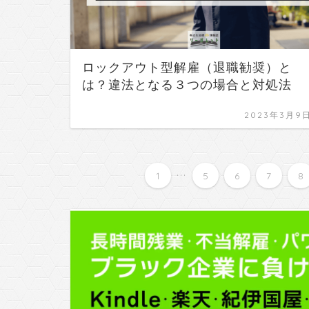
ロックアウト型解雇（退職勧奨）と
は？違法となる３つの場合と対処法
2023年3月9
...
1
5
6
7
8