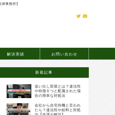
法律事務所】
解決実績
お問い合わせ
新着記事
追い出し部屋とは？違法性
や特徴６つと配属された場
合の簡単な対処法
会社から自宅待機と言われ
たら？違法性や給料と対処
法【弁護士解説】