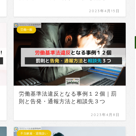
日
2023年4月15日
労働一般
労働基準法違反となる事例１２個｜罰
則と告発・通報方法と相談先３つ
日
2023年4月8日
不当解雇・退職扱い