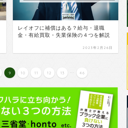
レイオフに補償はある？給与・退職
金・有給買取・失業保険の４つを解説
日
2023年2月26日
...
9
10
11
12
13
46